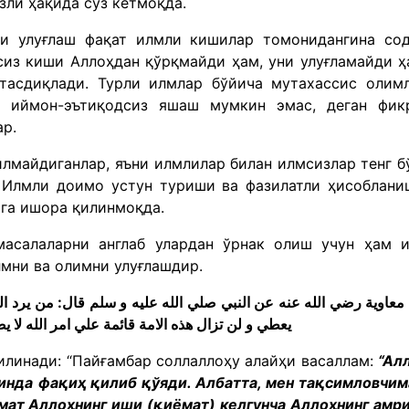
зли ҳақида сўз кетмоқда.
ни улуғлаш фақат илмли кишилар томонидангина со
сиз киши Аллоҳдан қўрқмайди ҳам, уни улуғламайди ҳ
тасдиқлади. Турли илмлар бўйича мутахассис олим
, иймон-эътиқодсиз яшаш мумкин эмас, деган фик
ар.
илмайдиганлар, яъни илмлилар билан илмсизлар тенг б
 Илмли доимо устун туриши ва фазилатли ҳисоблани
ига ишора қилинмоқда.
 масалаларни англаб улардан ўрнак олиш учун ҳам 
лмни ва олимни улуғлашдир.
عاوية رضي الله عنه عن النبي صلي الله عليه و سلم قال: من يرد الله 
يعطي و لن تزال هذه الامة قائمة علي امر الله لا ي
илинади: “Пайғамбар соллаллоҳу алайҳи васаллам:
“Ал
динда фақиҳ қилиб қўяди. Албатта, мен тақсимловчим
ммат Аллоҳнинг иши (қиёмат) келгунча Аллоҳнинг амр