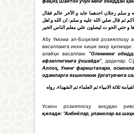
фақиҳ Шайтон учун минг обиддан ҳа
 و سلم رجلان احدهما عابد و الآخر عالم فقال
م ثم قال صلي الله عليه و سلم: ان الله و اهل
Абу Умома ал-Боҳилий розияллоҳу а
васалламга икки киши зикр қилинди:
алайҳи васаллам:
“Олимнинг обидда
афзаллигимга ўхшайди”
, дедилар. С
Аллоҳ, Унинг фаришталари, осмонла
одамларга яхшиликни ўргатувчига с
ة ثلاثة الانبياء ثم العلماء ثم الشهداء. رواه
Усмон розияллоҳу анҳудан ри
қилади: “Анбиёлар, уламолар ва шаҳ