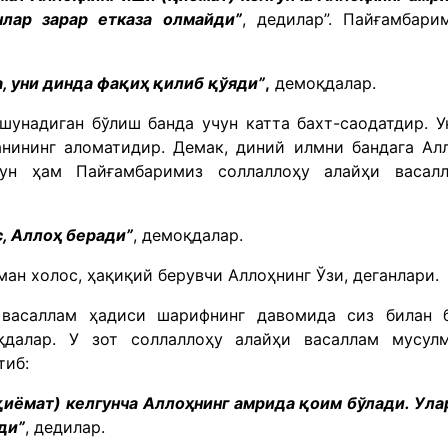
нлар зарар етказа олмайди”
, дедилар”. Пайғамбари
, уни динда фақиҳ қилиб қўяди”
,
демоқдалар.
шунадиган бўлиш банда учун катта бахт-саодатдир. У
нининг аломатидир. Демак, диний илмни бандага Ал
чун ҳам Пайғамбаримиз соллаллоҳу алайҳи васал
с, Аллоҳ беради”
, демоқдалар.
ман холос, ҳақиқий берувчи Аллоҳнинг Ўзи, деганлари.
 васаллам ҳадиси шарифнинг давомида сиз билан 
қдалар. У зот соллаллоҳу алайҳи васаллам мусул
тиб:
қиёмат) келгунча Аллоҳнинг амрида қоим бўлади. Ула
ди”
, дедилар.