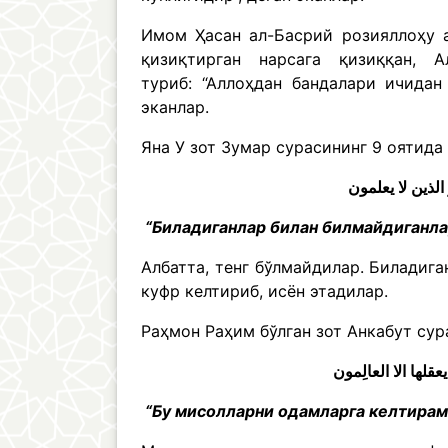
Имом Ҳасан ал-Басрий розияллоҳу а
қизиқтирган нарсага қизиққан, 
туриб: “Аллоҳдан бандалари ичидан
эканлар.
Яна У зот Зумар сурасининг 9 оятида
لذين لا يعلمون
“Биладиганлар билан билмайдиганла
Албатта, тенг бўлмайдилар. Биладиг
куфр келтириб, исён этадилар.
Раҳмон Раҳим бўлган зот Анкабут сур
قلها الا العالِمون
“Бу мисолларни одамларга келтирами