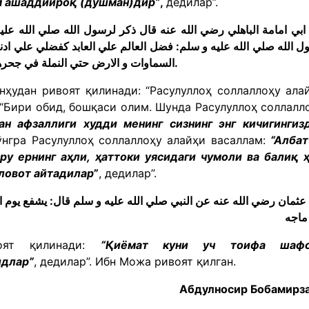
м ашаддийроқ (душман)дир”
,
дедилар”.
بي امامة الباهلي رضي الله عنه قال ذكر لرسول الله صلي الله عليه
 الله صلي الله عليه و سلم: فضل العالم علي العابد كفضلي علي ادناك
السماوات و الارض حتي النملة في جحرها و حتي الحو ت ليصلون علي معلم الناس الخير.
нҳудан ривоят қилинади: “Расулуллоҳ соллаллоҳу ала
 “Бири обид, бошқаси олим. Шунда Расулуллоҳ соллалл
н афзаллиги худди менинг сизнинг энг кичигингиз
ўнгра Расулуллоҳ соллаллоҳу алайҳи васаллам:
“Албат
ру ернинг аҳли, ҳаттоки уясидаги чумоли ва балиқ 
аловот айтадилар
”
, дедилар”.
ثمان رضي الله عنه عن النبي صلي الله عليه و سلم قال: يشفع يوم القيام
ماجه
воят қилинади:
“Қиёмат куни уч тоифа шафо
идлар”
, дедилар”. Ибн Можа ривоят қилган.
Абдулносир Бобамирз