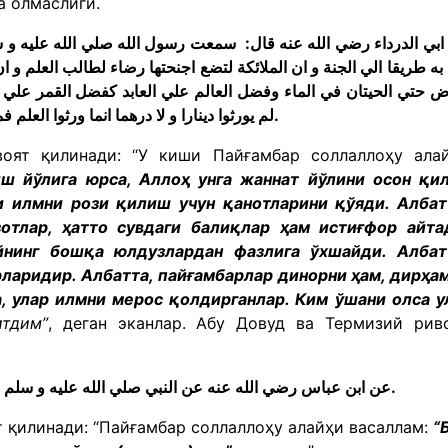
а олмаслиги.
ابي الدرداء رضي الله عنه قال: سمعت رسول الله صلي الله عليه و 
 به طريقا الي الجنة و ان الملائكة لتضع اجنحتها رضاء لطالب العلم و
ض حتي الحيتان في الماء وفضل العالم علي العابد كفضل القمر علي سائر
لم يورثوا دينارا و لا درهما انما ورثوا العلم فمن اخذ به اخذ بحظ وافر. رواه ابو داود و الترمذي.
оят қилинади: “У киши Пайғамбар соллаллоҳу ала
ш йўлига юрса, Аллоҳ унга жаннат йўлини осон қи
и илмни рози қилиш учун қанотларини қўяди. Албат
зотлар, ҳатто сувдаги балиқлар ҳам истиғфор айта
нинг бошқа юлдузлардан фазлига ўхшайди. Албат
ларидир. Албатта, пайғамбарлар динорни ҳам, дирҳа
, улар илмни мерос қолдирганлар. Ким ўшани олса у
итдим”
, деган эканлар. Абу Довуд ва Термизий рив
عن ابن عباس رضي الله عنه عن النبي صلي الله عليه و سلم قال: فقيه واحد اشد علي الشيطان من الف عابد.
т қилинади: “Пайғамбар соллаллоҳу алайҳи васаллам:
“