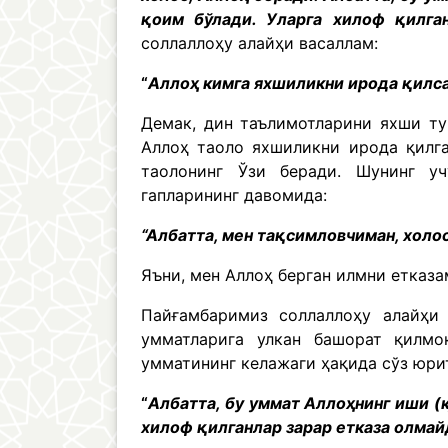
қоим бўлади. Уларга хилоф қилга
соллаллоҳу алайҳи васаллам:
“
Аллоҳ кимга яхшиликни ирода қилса
Демак, дин таълимотларини яхши ту
Аллоҳ таоло яхшиликни ирода қилга
таолонинг Ўзи беради. Шунинг у
гапларининг давомида:
“Албатта, мен тақсимловчиман, холо
Яъни, мен Аллоҳ берган илмни етказа
Пайғамбаримиз соллаллоҳу алайҳи
умматларига улкан башорат қилмо
умматининг келажаги ҳақида сўз юри
“
Албатта, бу уммат Аллоҳнинг иши (
хилоф қилганлар зарар етказа олмай