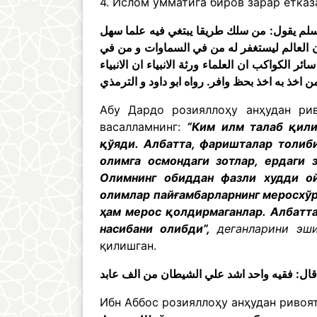
4. Ислом умматига биров зарар етказ
سلم يقول: من سلك طريقا يبتغي فيه علما سهل
 ان العالم ليستغفر له من في السماوات و من في
 الكواكب ان العلماء ورثة الانبياء ان الانبياء
Абу Дардо розияллоҳу анҳудан рив
васалламнинг:
“Ким илм талаб қили
қўяди. Албатта, фаришталар толиб
олимга осмондаги зотлар, ердаги 
Олимнинг обиддан фазли худди ой
олимлар пайғамбарларнинг меросхўр
ҳам мерос қолдирмаганлар. Албатта
насибани олибди”,
деганларини эш
қилишган.
Ибн Аббос розияллоҳу анҳудан ривоя