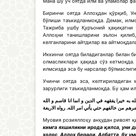
Мана шу уч оятда илм ва уламолар фа
Биринчи оятда Аллоҳдан қўрқиб, У
бўлиши таъкидланмоқда. Демак, илм
Тажриба ушбу Қуръоний ҳақиқатни 
Аллоҳни танишларини эълон қилиб
келганларини айтдилар ва айтмоқдал
Иккинчи оятда биладиганлар билан б
олмасликлари ҳақида сўз кетмоқда.
илмсизда эса бу нарсалар бўлмаслиг
Учинчи оятда эса, келтириладиган
зарурлиги таъкидланмоқда. Бу ҳам и
به خيرا يفقهه في الدين و انما انا قاسم و الله
ضرهم من خالفهم حتي يأتي امر الله. رواه الاربعة
Муовия розияллоҳу анҳудан ривоят қ
кимга яхшиликни ирода қилса, уни 
холос, Аллоҳ беради. Албатта, бу у