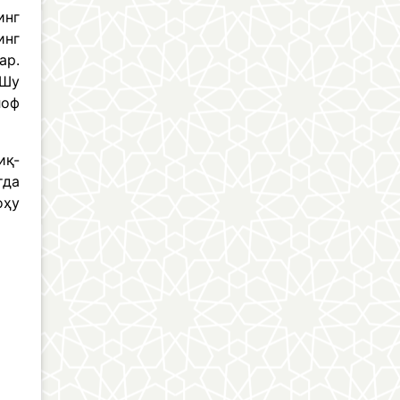
инг
инг
ар.
 Шу
лоф
иқ-
тда
оҳу