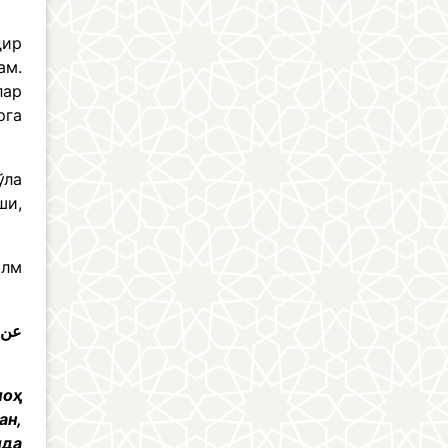
дир
ам.
лар
рга
ўла
ши,
илм
عن م
лоҳ
ан,
ида