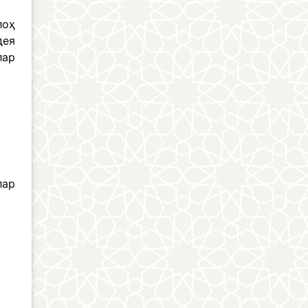
лоҳ
дея
лар
лар