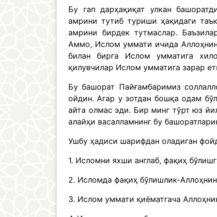
Бу гап дарҳақиқат улкан башоратд
амрини тутиб туриши ҳақидаги таъ
амрини бирдек тутмаслар. Баъзилар
Аммо, Ислом уммати ичида Аллоҳнин
билан бирга Ислом умматига хил
қилувчилар Ислом умматига зарар ет
Бу башорат Пайғамбаримиз соллалл
ойдин. Агар у зотдан бошқа одам бў
айта олмас эди. Бир минг тўрт юз й
алайҳи васалламнинг бу башоратлари
Ушбу ҳадиси шарифдан оладиган фой
1. Исломни яхши англаб, фақиҳ бўлишг
2. Исломда фақиҳ бўлишлик-Аллоҳнин
3. Ислом уммати қиёматгача Аллоҳни