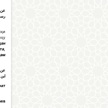
عن ا
رسول
йҳи
оҳу
дан
та,
ҳам
عن ع
ابن 
ат
аев