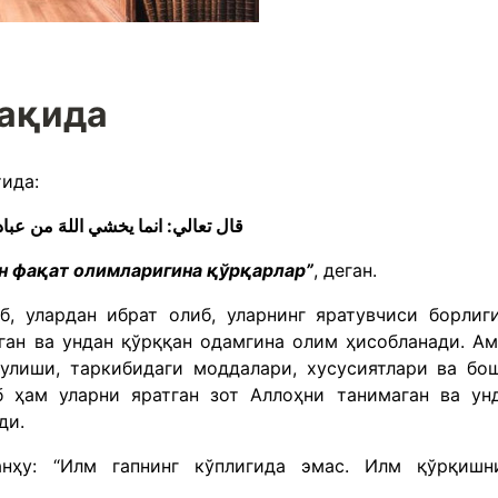
ҳақида
тида:
قال تعالي: انما يخشي اللهَ من عبادهِ العلماءُ
ан фақат олимларигина қўрқарлар”
, деган.
б, улардан ибрат олиб, уларнинг яратувчиси борлиг
пган ва ундан қўрққан одамгина олим ҳисобланади. А
зулиши, таркибидаги моддалари, хусусиятлари ва бо
б ҳам уларни яратган зот Аллоҳни танимаган ва ун
ди.
нҳу: “Илм гапнинг кўплигида эмас. Илм қўрқишн