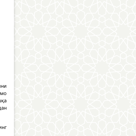
ини
ммо
шқа
дан
инг