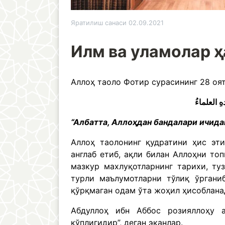
Яратилиш санаси 02.09.2021
Илм ва уламолар 
Аллоҳ таоло Фотир сурасининг 28 оя
“Албатта, Аллоҳдан бандалари ичид
Аллоҳ таолонинг қудратини ҳис эти
англаб етиб, ақли билан Аллоҳни то
мазкур махлуқотларнинг тарихи, ту
турли маълумотларни тўлиқ ўргани
қўрқмаган одам ўта жоҳил ҳисоблана
Абдуллоҳ ибн Аббос розияллоҳу а
кўплигидир”, деган эканлар.