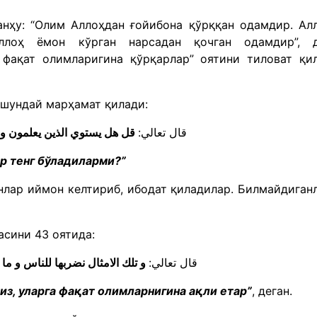
нҳу: “Олим Аллоҳдан ғойибона қўрққан одамдир. Ал
Аллоҳ ёмон кўрган нарсадан қочган одамдир”, 
 фақат олимларигина қўрқарлар” оятини тиловат қи
 шундай марҳамат қилади:
قال تعالي:
قل هل يستوي الذين يعلمون و ا
р тенг бўладиларми?”
анлар иймон келтириб, ибодат қиладилар. Билмайдиган
асини 43 оятида:
قال تعالي:
و تلك الامثال نضربها للناس و ما يع
з, уларга фақат олимларнигина ақли етар”
, деган.