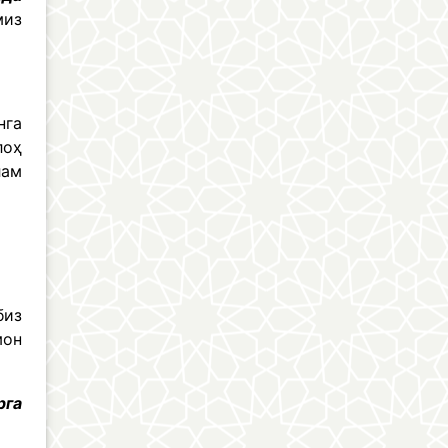
миз
нга
лоҳ
лам
биз
мон
рга