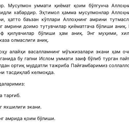
ир. Мусулмон уммати қиёмат қоим бўлгунча Аллоҳн
кидли хабардир. Эҳтимол ҳамма мусулмонлар Аллоҳн
и, ҳатто баъзан кўплари Аллоҳнинг амрини тутмасл
г амрини доимо тутувчилар қиёматгача бўлиши аниқ.
оф қилувчилар бўлиши ҳам аниқ. Энг муҳими, хи
каза олмаслиги аниқ.
оҳу алайҳи васалламнинг мўъжизалари экани ҳам оч
лганида бу гапни Ислом уммати заиф бўлиб турган пай
илдан ортиқ муддатли тажриба Пайғамбаримиз соллалл
ни тасдиқлаб келмоқда.
даларимиз:
а тарғиб.
г яхшилиги экани.
нг амрида қоим бўлиши.