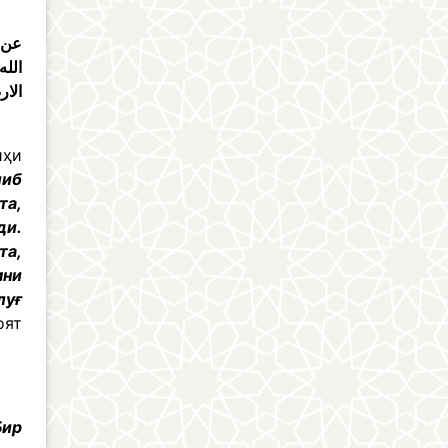
عن 
الله
الار
йҳи
либ
та,
ди.
та,
мни
луғ
оят
Бир