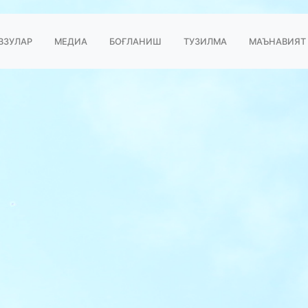
ВЗУЛАР
МЕДИА
БОҒЛАНИШ
ТУЗИЛМА
МАЪНАВИЯТ