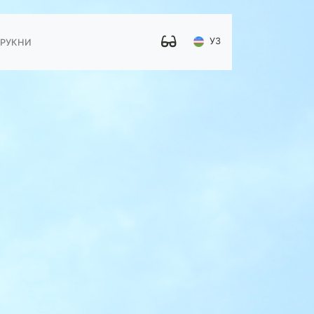
УЗ
 РУКНИ