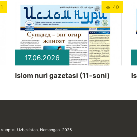
1
40
17.06.2026
Islom nuri gazetasi (11-soni)
I
м юрти. Uzbekistan, Namangan. 2026