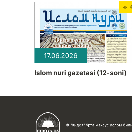
4
17.06.2026
Islom nuri gazetasi (12-soni)
© "Ҳидоя" ўрта махсус ислом били