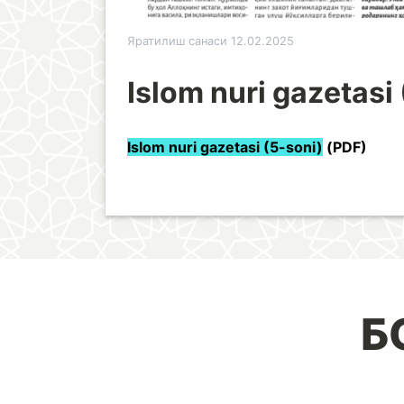
Яратилиш санаси 12.02.2025
Islom nuri gazetasi
Islom nuri gazetasi (5-son
i)
(PDF)
Б