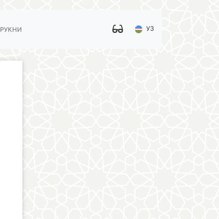
УЗ
 РУКНИ