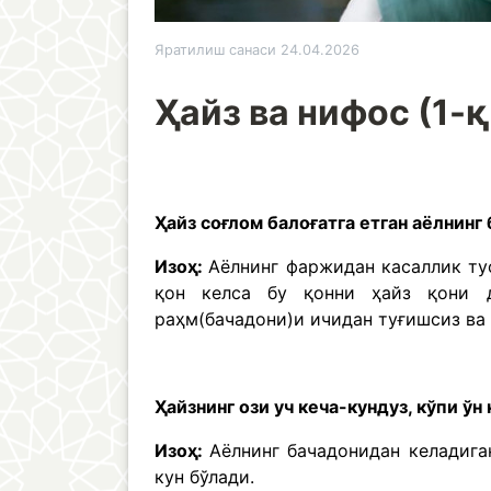
Яратилиш санаси 24.04.2026
Ҳайз ва нифос (1-
Ҳайз соғлом балоғатга етган аёлнинг
Изоҳ:
Аёлнинг фаржидан касаллик туф
қон келса бу қонни ҳайз қони д
раҳм(бачадони)и ичидан туғишсиз ва
Ҳайзнинг ози уч кеча-кундуз, кўпи ўн 
Изоҳ:
Аёлнинг бачадонидан келадиган
кун бўлади.