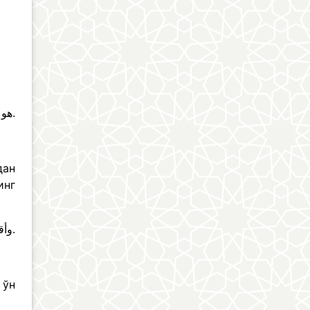
هو دمٌ ينفضه رحم امرأةٍ سليمةٍ عن داءٍ وصغرٍ.
дан
инг
وأقلّه ثلاثة أيّامٍ وأكثره عشرةٌ.
 ўн