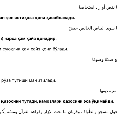
ган қон истиҳоза қони ҳисобланади.
н)
нарса ҳам ҳайз қонидир.
и суюқлик ҳам ҳайз қони бўлади.
 рўза тутиши ман этилади.
 қазосини тутади, намозлари қазосини эса ўқимайди.