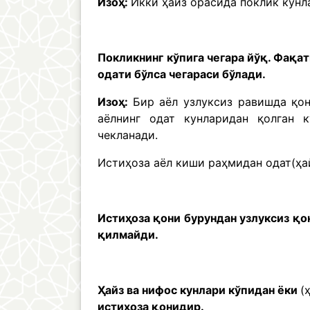
Изоҳ:
Икки ҳайз орасида поклик кунла
Покликнинг
кўпига чегара йўқ. Фақа
одати бўлса чегараси бўлади.
Изоҳ:
Бир аёл узлуксиз равишда қон
аёлнинг одат кунларидан қолган 
чекланади.
Истиҳоза аёл киши раҳмидан одат(ҳа
Истиҳоза қони бурундан узлуксиз қо
қилмайди.
Ҳайз ва нифос кунлари кўпидан ёки
(
истиҳоза қонидир.