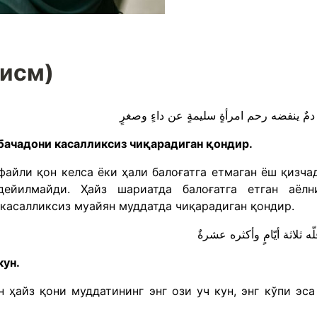
қисм)
 бачадони касалликсиз чиқарадиган қондир.
айли қон келса ёки ҳали балоғатга етмаган ёш қизча
ейилмайди. Ҳайз шариатда балоғатга етган аёлн
 касалликсиз муайян муддатда чиқарадиган қондир.
кун.
 ҳайз қони муддатининг энг ози уч кун, энг кўпи эса