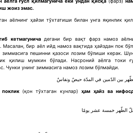
ан аёлга ғусл қилмагунича ёки ундан қисқа
(фарз)
на
иш жоиз эмас.
ган аёлнинг ҳайзи тўхтатиши билан унга яқинлик қи
тиб кетмагунича
дегани бир вақт фарз намоз аёлн
 Масалан, бир аёл ийд намоз вақтида ҳайздан пок бўл
л зиммасига пешинни қазоси лозим бўлиши керак. Шу
лик қилиш мумкин бўлади. Насроний аёлга токи ғ
с. Чунки унинг зиммасига намоз лозим бўлмайди.
и поклик
(қон тўхтаган кунлар)
ҳам
ҳайз ва нифос