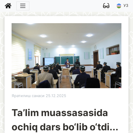
УЗ
Яратилиш санаси 25.12.2025
Ta’lim muassasasida
ochiq dars bo‘lib o‘tdi...