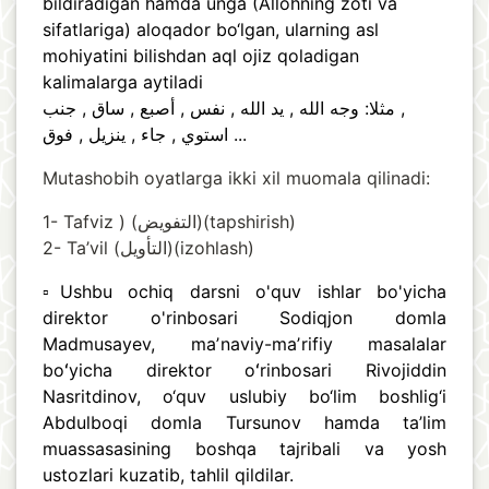
bildiradigan hamda unga (Allohning zoti va
sifatlariga) aloqador bo‘lgan, ularning asl
mohiyatini bilishdan aql ojiz qoladigan
kalimalarga aytiladi
مثلا: وجه الله , يد الله , نفس , أصبع , ساق , جنب ,
استوي , جاء , ينزيل , فوق ...
Mutashobih oyatlarga ikki xil muomala qilinadi:
1- Tafviz ) (التفويض)(tapshirish)
2- Ta’vil (التأويل)(izohlash)
▫️Ushbu ochiq darsni o'quv ishlar bo'yicha
direktor o'rinbosari Sodiqjon domla
Madmusayev, maʼnaviy-maʼrifiy masalalar
boʻyicha direktor oʻrinbosari Rivojiddin
Nasritdinov, o‘quv uslubiy bo‘lim boshlig‘i
Abdulboqi domla Tursunov hamda ta’lim
muassasasining boshqa tajribali va yosh
ustozlari kuzatib, tahlil qildilar.