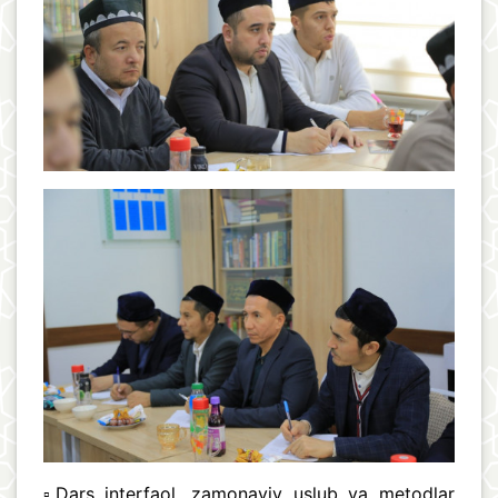
▫️Dars interfaol, zamonaviy uslub va metodlar