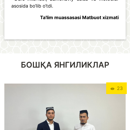
asosida bo‘lib o‘tdi.
Ta'lim muassasasi Matbuot xizmati
БОШҚА ЯНГИЛИКЛАР
23