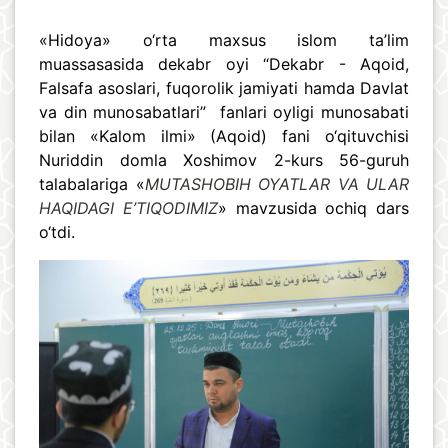
️«Hidoya» o‘rta maxsus islom ta’lim
muassasasida dekabr oyi “Dekabr - Aqoid,
Falsafa asoslari, fuqorolik jamiyati hamda Davlat
va din munosabatlari” fanlari oyligi munosabati
bilan «Kalom ilmi» (Aqoid) fani o‘qituvchisi
Nuriddin domla Xoshimov 2-kurs 56-guruh
talabalariga «
MUTASHOBIH OYATLAR VA ULAR
HAQIDAGI E’TIQODIMIZ
» mavzusida ochiq dars
o‘tdi.