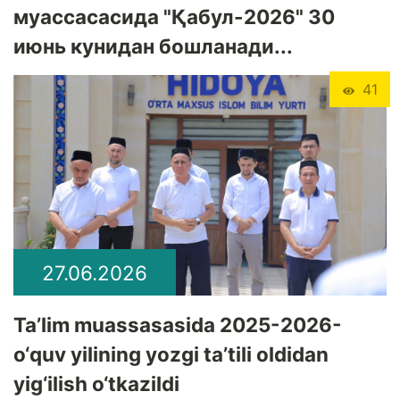
муассасасида "Қабул-2026" 30
июнь кунидан бошланади...
41
27.06.2026
Ta’lim muassasasida 2025-2026-
o‘quv yilining yozgi ta’tili oldidan
yig‘ilish o‘tkazildi