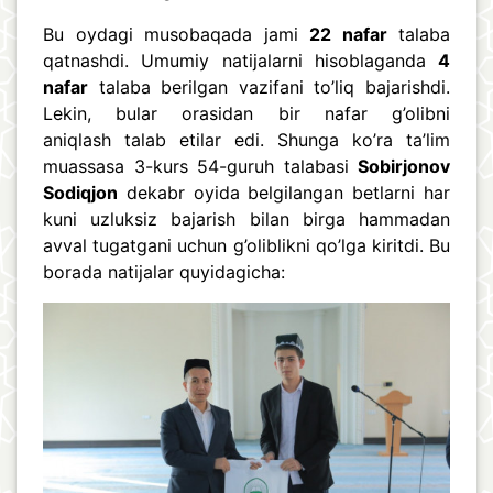
Bu oydagi musobaqada jami
22 nafar
talaba
qatnashdi. Umumiy natijalarni hisoblaganda
4
nafar
talaba berilgan vazifani to’liq bajarishdi.
Lekin, bular orasidan bir nafar g’olibni
aniqlash talab etilar edi. Shunga ko’ra ta’lim
muassasa 3-kurs 54-guruh talabasi
Sobirjonov
Sodiqjon
dekabr oyida belgilangan betlarni har
kuni uzluksiz bajarish bilan birga hammadan
avval tugatgani uchun g’oliblikni qo’lga kiritdi. Bu
borada natijalar quyidagicha: