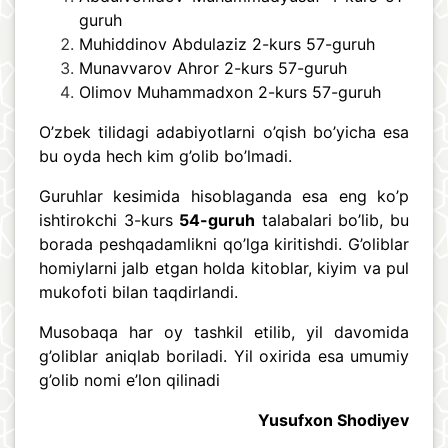
guruh
Muhiddinov Abdulaziz 2-kurs 57-guruh
Munavvarov Ahror 2-kurs 57-guruh
Olimov Muhammadxon 2-kurs 57-guruh
O’zbek tilidagi adabiyotlarni o’qish bo’yicha esa
bu oyda hech kim g’olib bo’lmadi.
Guruhlar kesimida hisoblaganda esa eng ko’p
ishtirokchi 3-kurs
54-guruh
talabalari bo’lib, bu
borada peshqadamlikni qo’lga kiritishdi. G’oliblar
homiylarni jalb etgan holda kitoblar, kiyim va pul
mukofoti bilan taqdirlandi.
Musobaqa har oy tashkil etilib, yil davomida
g’oliblar aniqlab boriladi. Yil oxirida esa umumiy
g’olib nomi e’lon qilinadi
Yusufxon Shodiyev