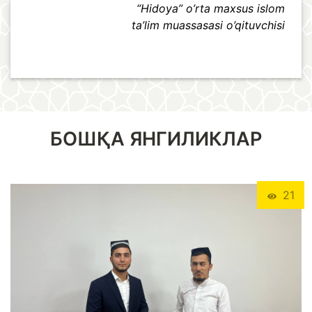
“Hidoya” o’rta maxsus islom
ta’lim muassasasi o’qituvchisi
БОШҚА ЯНГИЛИКЛАР
21