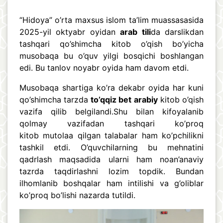
“Hidoya” o’rta maxsus islom ta’lim muassasasida
2025-yil oktyabr oyidan
arab tili
da darslikdan
tashqari qo’shimcha kitob o’qish bo’yicha
musobaqa bu o’quv yilgi bosqichi boshlangan
edi. Bu tanlov noyabr oyida ham davom etdi.
Musobaqa shartiga ko’ra dekabr oyida har kuni
qo’shimcha tarzda
to’qqiz bet
arabiy
kitob o’qish
vazifa qilib belgilandi.Shu bilan kifoyalanib
qolmay vazifadan tashqari ko’proq
kitob mutolaa qilgan talabalar ham ko’pchilikni
tashkil etdi. O’quvchilarning bu mehnatini
qadrlash maqsadida ularni ham noan’anaviy
tazrda taqdirlashni lozim topdik. Bundan
ilhomlanib boshqalar ham intilishi va g’oliblar
ko’proq bo’lishi nazarda tutildi.