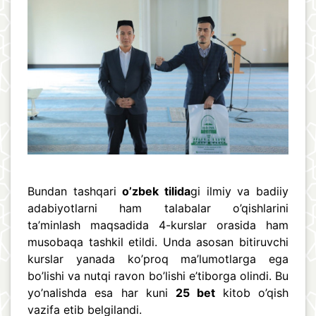
Bundan tashqari
o’zbek tilida
gi ilmiy va badiiy
adabiyotlarni ham talabalar o’qishlarini
ta’minlash maqsadida 4-kurslar orasida ham
musobaqa tashkil etildi. Unda asosan bitiruvchi
kurslar yanada ko’proq ma’lumotlarga ega
bo’lishi va nutqi ravon bo’lishi e’tiborga olindi. Bu
yo’nalishda esa har kuni
25 bet
kitob o’qish
vazifa etib belgilandi.