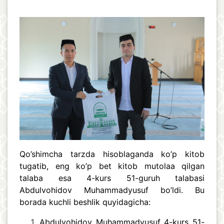
Qo’shimcha tarzda hisoblaganda ko’p kitob
tugatib, eng ko’p bet kitob mutolaa qilgan
talaba esa 4-kurs 51-guruh talabasi
Abdulvohidov Muhammadyusuf bo’ldi. Bu
borada kuchli beshlik quyidagicha:
Abdulvohidov Muhammadyusuf 4-kurs 51-