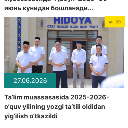
июнь кунидан бошланади...
39
27.06.2026
Ta’lim muassasasida 2025-2026-
o‘quv yilining yozgi ta’tili oldidan
yig‘ilish o‘tkazildi