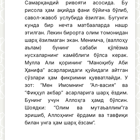
Самарқандий ривояти асосида. Бу
рисола ҳам ақийда фани бўйича бўлиб,
савол-жавоб услубида ёзилган. Бугунги
кунда бир нечта матбааларда нашр
этилган. Лекин бирорта олим томонидан
шарҳ ёзилмаган экан. Менимча, (валлоҳу
аълам) бунинг сабаби қўлёзма
нусхаларнинг камёблиги бўлса керак.
Мулла Али қорининг “Маноқибу Аби
Ҳанифа” асарларидаги қуйидаги айтган
сўзлари ҳам фикримни қувватлайди. У
зот: “Мен Имомнинг “Ал-васия” ва
“Фиқҳул акбар” асарларига шарҳ ёздим.
Бунинг учун Аллоҳга ҳамд бўлсин.
Шоядки: “Олим ва мутаъаллим”га
эришиб, Аллоҳнинг ёрдами ва тавфиқи
билан унга ҳам шарҳ ёзсам”.