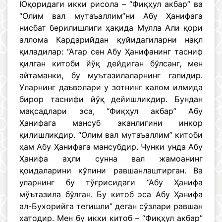
Юқоридаги икки рисола – “Фиқҳул акбар” ва
“Олим вал мутаъаллим”ни Абу Ҳанифага
нисбат берилишлиги ҳақида Мулла Али қори
аллома Кардарийдан қуйидагиларни нақл
қиладилар: “Агар сен Абу Ҳанифанинг тасниф
қилган китоби йўқ дейдиган бўлсанг, мен
айтаманки, бу муътазилаларнинг гапидир.
Уларнинг даъволари у зотнинг калом илмида
бирор таснифи йўқ дейишликдир. Бундан
мақсадлари эса, “Фиқҳул акбар” Абу
Ҳанифага мансуб эканлигини инкор
қилишликдир. “Олим вал мутаъаллим” китоби
ҳам Абу Ҳанифага мансубдир. Чунки унда Абу
Ҳанифа аҳли сунна вал жамоанинг
қоидаларини кўпини равшанлаштирган. Ва
уларнинг бу тўғрисидаги “Абу Ҳанифа
мўътазила бўлган. Бу китоб эса Абу Ҳанифа
ал-Бухорийга тегишли” деган сўзлари равшан
хатодир. Мен бу икки китоб – “Фиқҳул акбар”