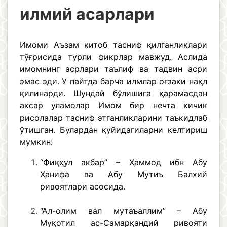
илмий асарлари
Имоми Аъзам китоб тасниф қилганликлари
тўғрисида турли фикрлар мавжуд. Аслида
имомнинг асрлари таълиф ва тадвин асри
эмас эди. У пайтда барча илмлар оғзаки нақл
қилинарди. Шундай бўлишига қарамасдан
аксар уламолар Имом бир нечта кичик
рисолалар тасниф этганликларини таъкидлаб
ўтишган. Булардан қуйидагиларни келтириш
мумкин:
“Фиқҳул акбар” – Ҳаммод ибн Абу
Ҳанифа ва Абу Мутиъ Балхий
ривоятлари асосида.
“Ал-олим вал мутаъаллим” – Абу
Муқотил ас-Самарқандий ривояти