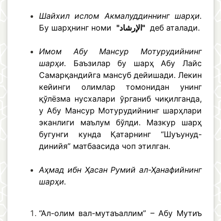
Шайхил ислом Акмалуддиннинг шарҳи.
Бу шарҳнинг номи
"الإرشاد"
деб аталади.
Имом Абу Мансур Мотурудийнинг
шарҳи.
Баъзилар бу шарҳ Абу Лайс
Самарқандийга мансуб дейишади. Лекин
кейинги олимлар томонидан унинг
қўлёзма нусхалари ўрганиб чиқилганда,
у Абу Мансур Мотурудийнинг шарҳлари
эканлиги маълум бўлди. Мазкур шарҳ
бугунги кунда Қатарнинг “Шуъунуд-
динийя” матбаасида чоп этилган.
Аҳмад ибн Ҳасан Румий ал-Ҳанафийнинг
шарҳи.
“Ал-олим вал-мутаъаллим” – Абу Мутиъ