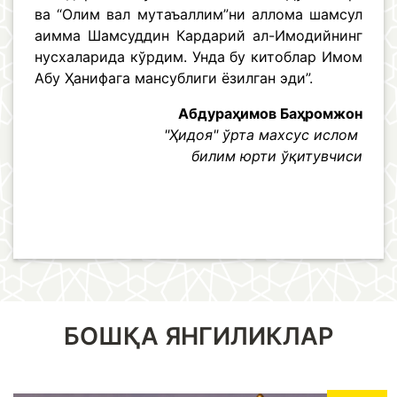
ва “Олим вал мутаъаллим”ни аллома шамсул
аимма Шамсуддин Кардарий ал-Имодийнинг
нусхаларида кўрдим. Унда бу китоблар Имом
Абу Ҳанифага мансублиги ёзилган эди”.
Абдураҳимов Баҳромжон
"Ҳидоя" ўрта махсус ислом
билим юрти ўқитувчиси
БОШҚА ЯНГИЛИКЛАР