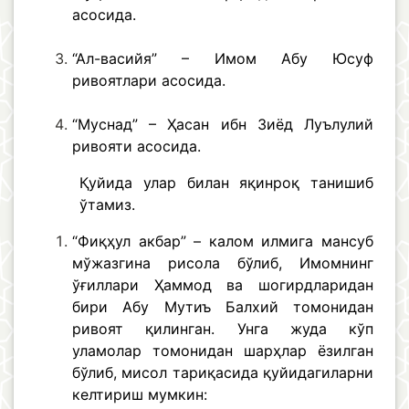
асосида.
“Ал-васийя” – Имом Абу Юсуф
ривоятлари асосида.
“Муснад” – Ҳасан ибн Зиёд Луълулий
ривояти асосида.
Қуйида улар билан яқинроқ танишиб
ўтамиз.
“Фиқҳул акбар” – калом илмига мансуб
мўжазгина рисола бўлиб, Имомнинг
ўғиллари Ҳаммод ва шогирдларидан
бири Абу Мутиъ Балхий томонидан
ривоят қилинган. Унга жуда кўп
уламолар томонидан шарҳлар ёзилган
бўлиб, мисол тариқасида қуйидагиларни
келтириш мумкин: