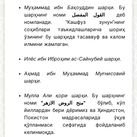
Муҳаммад ибн Баҳоуддин шарҳи.
Бу
шарҳнинг номи
القول المفصل
деб
номланади. “Кашфуз зунун”нинг
соҳиблари таъкидлашларича шориҳ
ўзининг бу шарҳида тасаввуф ва калом
илмини жамлаган.
Илёс ибн Иброҳим ас-Сайнубий шарҳи.
Аҳмад ибн Муҳаммад Муғнисовий
шарҳи.
Мулла Али қори шарҳи.
Бу шарҳнинг
номи
"منح الروض الازهر"
бўлиб, кўп
йиллардан бери дёримиз ва Ҳиндистон,
Покистон мадрасаларида ўқув
қўлланмаси сифатида фойдаланиб
келинмоқда.