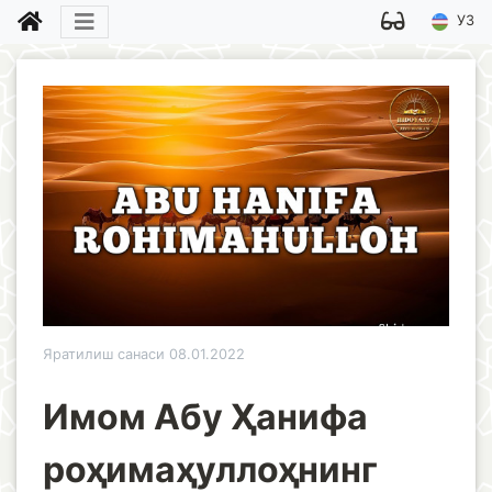
УЗ
Яратилиш санаси 08.01.2022
Имом Абу Ҳанифа
роҳимаҳуллоҳнинг