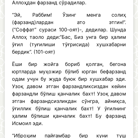
Аллоҳдан фарзанд сўрадилар.
“Эй, Раббим! Ўзинг менга солиҳ
(фарзанд)лардан ато этгин!”.
(“Соффат” сураси 100-оят)-, дедилар. Шунда
Аллоҳ таоло деди:“Бас, Биз унга бир ҳалим
ўғил (туғилиши тўғрисида) хушхабарни
бердик”. (101-оят)
Ёши бир жойга бориб қолган, бегона
юртларда муҳожир бўлиб юрган бефарзанд
одам учун бу жуда буюк бир хушхабар эди.
Узоқ давом этган фарзандликсиздан кейин
фарзандли бўлиш қанчалик бахт! Узоқ давом
этган фарзандсизликдан сўнгра, айниқса,
ўғиллик бўлиш қанчалик бахт! У ўғилнинг
ҳалим бўлиши қанчалик бахт! Бу фарзанд
Исмоил эди.
“Иброҳим пайғамбар бир куни туш