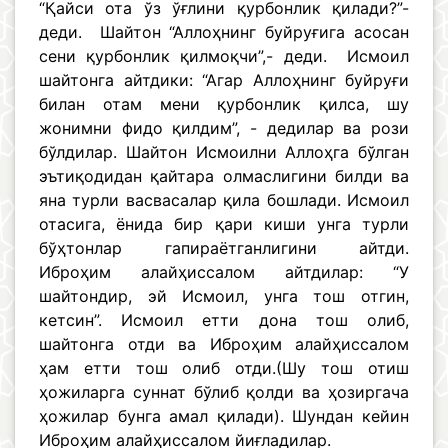
“Қайси ота ўз ўғлини қурбонлик қилади?”-
деди. Шайтон “Аллоҳнинг буйруғига асосан
сени қурбонлик қилмоқчи”,- деди. Исмоил
шайтонга айтдики: “Агар Аллоҳнинг буйруғи
билан отам мени қурбонлик қилса, шу
жонимни фидо қилдим”, - дедилар ва рози
бўлдилар. Шайтон Исмоилни Аллоҳга бўлган
эътиқодидан қайтара олмаслигини билди ва
яна турли васвасалар қила бошлади. Исмоил
отасига, ёнида бир қари киши унга турли
бўҳтонлар гапираётганлигини айтди.
Иброҳим алайҳиссалом айтдилар: “У
шайтондир, эй Исмоил, унга тош отгин,
кетсин”. Исмоил етти дона тош олиб,
шайтонга отди ва Иброҳим алайҳиссалом
ҳам етти тош олиб отди.(Шу тош отиш
ҳожиларга суннат бўлиб қолди ва ҳозиргача
ҳожилар бунга амал қилади). Шундан кейин
Иброҳим алайҳиссалом йиғладилар.