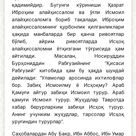
қадимийдир. Бугунги кўриниши Ҳазрат
Иброҳим алайҳиссалом ва ўғли Исмоил
алайҳиссаломга бориб тақалади. Иброҳим
алайҳиссаломнинг қурбонлик қилганликлари
ҳақида манбаларда бир қанча ривоятлар
бўлиб, айрим ривоятларда Исҳоқ
алайҳиссаломни ётқизгани тўғрисида ҳам
айтилади. Масалан, Носируддин
Бурҳониддин Рабғузийнинг “Қисаси
Рабғузий” китобида ҳам бу ҳақда шундай
дейилади: “Уламолар аросинда ихтилофлар
бор. Забиҳ Исмоилму ё Исҳоқму? Араб
Қамуғи айтур забиҳи Исмоил турур. Араб
қамуғи Исмоил турур. Жуҳудлар Тавротда
хабар берурларким забиҳи Исҳоқ турур.
Анинг учунким жуҳудлар, тарсолар Исҳоқ
уруғиндин турурлар”.
Саҳобалардан Абу Бакр, Ибн Аббос, Ибн Умар