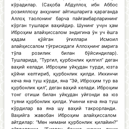
кўрадилар. (Саҳоба Абдуллоҳ ибн Аббос
розияллоҳу анҳунинг айтишларига қараганда
Аллоҳ таолонинг барча пайғамбарларининг
кўрган тушлари ваҳийдир. Шунинг учун ҳам
Иброҳим алайҳиссалом эндигина ўн уч ёшга
қадам қўйган ўғиллари Исмоил
алайҳиссалом тўғрисидаги Аллоҳнинг амрига
тўла розилик билан бўйсиндилар).
Тушларида, “Тургил, қурбонлик қилгил” деган
ваҳий келади. Иброҳим уйқудан турди, юзта
қўйни келтириб, қурбонлик қилди. Иккинчи
кеча яна туш кўрди, яна “Эй, Иброҳим тур ва
қурбонлик қил”, деган ваҳий келади. Иброҳим
тонг отиши билан уйқудан уйғонди ва юз
туяни қурбонлик қилди. Учинчи кеча яна туш
кўрдилар ва яна шу ваҳий такрорланди.
Ваҳийга жавобан Иброҳим алайҳиссалом
айтдилар: “Мен нимани қурбонлик қилайин?”