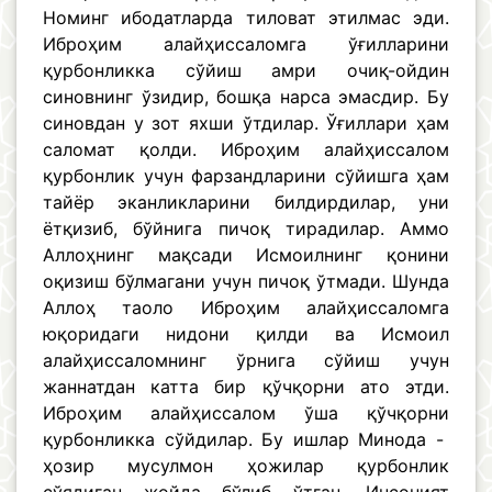
Номинг ибодатларда тиловат этилмас эди.
Иброҳим алайҳиссаломга ўғилларини
қурбонликка сўйиш амри очиқ-ойдин
синовнинг ўзидир, бошқа нарса эмасдир. Бу
синовдан у зот яхши ўтдилар. Ўғиллари ҳам
саломат қолди. Иброҳим алайҳиссалом
қурбонлик учун фарзандларини сўйишга ҳам
тайёр эканликларини билдирдилар, уни
ётқизиб, бўйнига пичоқ тирадилар. Аммо
Аллоҳнинг мақсади Исмоилнинг қонини
оқизиш бўлмагани учун пичоқ ўтмади. Шунда
Аллоҳ таоло Иброҳим алайҳиссаломга
юқоридаги нидони қилди ва Исмоил
алайҳиссаломнинг ўрнига сўйиш учун
жаннатдан катта бир қўчқорни ато этди.
Иброҳим алайҳиссалом ўша қўчқорни
қурбонликка сўйдилар. Бу ишлар Минода -
ҳозир мусулмон ҳожилар қурбонлик