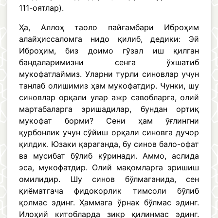
111-оятлар).
Ҳа, Аллоҳ таоло пайғамбари Иброҳим
алайҳиссаломга нидо қилиб, дедики: Эй
Иброҳим, биз доимо гўзал иш қилган
бандаларимизни сенга ўхшатиб
мукофатлаймиз. Уларни турли синовлар учун
танлаб олишимиз ҳам мукофатдир. Чунки, шу
синовлар орқали улар ажр савобларга, олий
мартабаларга эришадилар, бундан ортиқ
мукофат борми? Сени ҳам ўғлингни
қурбонлик учун сўйиш орқали синовга дучор
қилдик. Юзаки қараганда, бу синов бало-офат
ва мусибат бўлиб кўринади. Аммо, аслида
эса, мукофатдир. Олий мақомларга эришиш
омилидир. Шу синов бўлмаганида, сен
қиёматгача фидокорлик тимсоли бўлиб
қолмас эдинг. Ҳаммага ўрнак бўлмас эдинг.
Илоҳий китобларда зикр қилинмас эдинг.