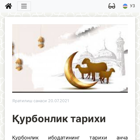
УЗ
Яратилиш санаси 20.07.2021
Қурбонлик тарихи
Қурбонлик ибодатининг тарихи анча