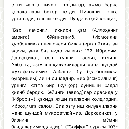
етти марта пичоқ тортдилар, аммо барча
ҳаракатлари бекор кетди. Пичоқни тошга
урган эди, тошни кесди. Шунда ваҳий келдик,
“Бас, қачонки, иккиси ҳам (Аллоҳнинг
амрига) бўйинсиниб, (Исмоилни
қурбонликка) пешонаси билан (ерга) ётқизган
эдики, унга биз нидо қилдик: “Эй, Иброҳим!
Дарҳақиқат, сен тушни тасдиқ этдинг.
Албатта, эзгу иш қилувчиларни мана шундай
мукофатлаймиз. Албатта, бу (қурбонликка
буюришим) айни синовдир. Биз (Исмоилнинг)
ўрнига катта бир (қўчқор) сўйишни бадал
қилиб бердик. Кейинги (авлод)лар орасида у
(Иброҳим) ҳақида яхши гапларни қолдирдик.
Иброҳимга салом! Биз эзгу иш қилувчиларни
мана шундай мукофатлаймиз. Дарҳақиқат, у
бизнинг мўмин
бандаларимиздандир”. (“Соффат” сураси 103-