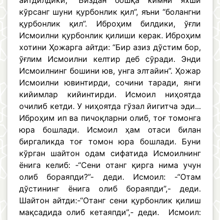
айтдилдики, “Биздан бошқа кимни яхши
кўрсанг шуни қурбонлик қил”, яъни “болангни
қурбонлик қил”. Иброҳим билдики, ўғли
Исмоилни қурбонлик қилиши керак. Иброҳим
хотини Ҳожарга айтди: “Бир азиз дўстим бор,
ўғлим Исмоилни келтир деб сўради. Энди
Исмоилнинг бошини юв, унга элтайин”. Ҳожар
Исмоилни ювинтирди, сочини таради, янги
кийимлар кийинтирди. Исмоил ниҳоятда
очилиб кетди. У ниҳоятда гўзал йигитча эди...
Иброҳим ип ва пичоқларни олиб, тоғ томонга
юра бошлади. Исмоил ҳам отаси билан
биргаликда тоғ томон юра бошлади. Буни
кўрган шайтон одам сифатида Исмоилнинг
ёнига келиб: -“Сени отанг қирга нима учун
олиб бораяпди?”- деди. Исмоил: -“Отам
дўстининг ёнига олиб бораяпди”,- деди.
Шайтон айтди:-“Отанг сени қурбонлик қилиш
мақсадида олиб кетаяпди”,- деди. Исмоил: