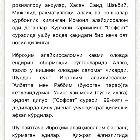
розияллоҳу анҳулар, Ҳасан, Саид, Шаъбий,
Мужоҳид раҳматуллоҳи алайҳ ва бошқалар
қурбонлик қилинган Исмоил алайҳиссалом
эди деганлар. Қуръони каримнинг “Соффат”
сурасида ушбу воқеа ҳақидаги бир неча оят
нозил қилинган.
Иброҳим алайҳиссаломни қавми оловда
ёндириб юбормоқчи бўлганларида Аллоҳ
таоло у кишини оловдан саломат чиқарди.
Шундан сўнг Иброҳим алайҳиссалом:
“Албатта мен Раббим (буюрган тараф)га
кетувчидурман. Унинг ўзи мени (тўғри йўлга)
ҳидоят қилур” (“Соффат” сураси 99-оят) –
дедиларда дину диёнат учун ҳижрат қилишни
афзал кўрдилар.
Шу пайтгача Иброҳим алайҳиссалом фарзанд
кўрмаган эдилар. Ҳижрат ёлғизлигида