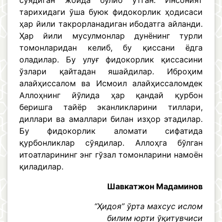
сўядиган жойда бўлиб ўтган. Инсоният
тарихидаги ўша буюк фидокорлик ҳодисаси
ҳар йили такрорланадиган ибодатга айланди.
Ҳар йили мусулмонлар дунёнинг турли
томонларидан келиб, бу қиссани ёдга
оладилар. Бу улуғ фидокорлик қиссасини
ўзлари қайтадан яшайдилар. Иброҳим
алайҳиссалом ва Исмоил алайҳиссаломдек
Аллоҳнинг йўлида ҳар қандай қурбон
беришга тайёр эканликларини тиллари,
диллари ва амаллари билан изҳор этадилар.
Бу фидокорлик аломати сифатида
қурбонликлар сўядилар. Аллоҳга бўлган
итоатларининг энг гўзал томонларини намоён
қиладилар.
Шавкатжон Мадаминов
“Ҳидоя” ўрта махсус ислом
билим юрти ўқитувчиси