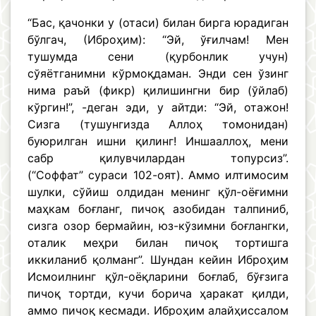
“Бас, қачонки у (отаси) билан бирга юрадиган
бўлгач, (Иброҳим): “Эй, ўғилчам! Мен
тушумда сени (қурбонлик учун)
сўяётганимни кўрмоқдаман. Энди сен ўзинг
нима раъй (фикр) қилишингни бир (ўйлаб)
кўргин!”, -деган эди, у айтди: “Эй, отажон!
Сизга (тушунгизда Аллоҳ томонидан)
буюрилган ишни қилинг! Иншааллоҳ, мени
сабр қилувчилардан топурсиз”.
(“Соффат” сураси 102-оят). Аммо илтимосим
шулки, сўйиш олдидан менинг қўл-оёғимни
маҳкам боғланг, пичоқ азобидан талпиниб,
сизга озор бермайин, юз-кўзимни боғлангки,
оталик меҳри билан пичоқ тортишга
иккиланиб қолманг”. Шундан кейин Иброҳим
Исмоилнинг қўл-оёқларини боғлаб, бўғзига
пичоқ тортди, кучи борича ҳаракат қилди,
аммо пичоқ кесмади. Иброҳим алайҳиссалом