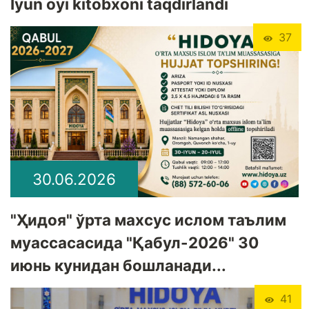
Iyun oyi kitobxoni taqdirlandi
37
30.06.2026
"Ҳидоя" ўрта махсус ислом таълим
муассасасида "Қабул-2026" 30
июнь кунидан бошланади...
41