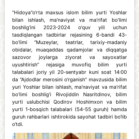
“Hidoya”o‘rta maxsus islom bilim yurti Yoshlar
bilan ishlash, ma’naviyat va ma’rifat bo’limi
boshlig’ini 2023-2024 o‘quv yili uchun
tasdiqlangan tadbirlar rejasining 6-bandi 43-
bo’limi “Muzeylar, teatrlar, tarixiy-madaniy
obidalar, muaqaddas qadamjolar va diqqatga
sazovor joylarga ziyorat va sayoxatlar
uyushtirish” rejasiga muvofiq bilim yurti
talabalari joriy yil 20-sentyabr kuni soat 14:00
da “Ajdodlar merosini o‘rganish” mavzusida bilim
yuri Yoshlar bilan ishlash, ma’naviyat va ma’rifat
bo’limi boshlig’i Rivojiddin Nasritdinov, bilim
yurti uslubchisi Qodirov Hoshimxon va bilim
yurti 1-bosqich talabalari (54-55 guruh) hamda
guruh rahbarlari ishtirokida sayohat tadbiri bo‘lib
o‘tdi.