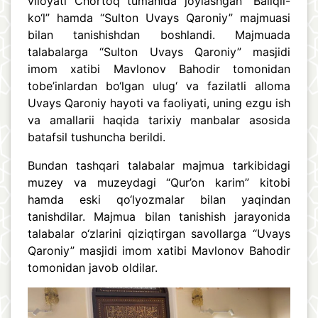
viloyati Chortoq tumanida joylashgan “Baliqli-
ko‘l” hamda “Sulton Uvays Qaroniy” majmuasi
bilan tanishishdan boshlandi. Majmuada
talabalarga “Sulton Uvays Qaroniy” masjidi
imom xatibi Mavlonov Bahodir tomonidan
tobe’inlardan bo‘lgan ulug‘ va fazilatli alloma
Uvays Qaroniy hayoti va faoliyati, uning ezgu ish
va amallarii haqida tarixiy manbalar asosida
batafsil tushuncha berildi.
Bundan tashqari talabalar majmua tarkibidagi
muzey va muzeydagi “Qur’on karim” kitobi
hamda eski qo‘lyozmalar bilan yaqindan
tanishdilar. Majmua bilan tanishish jarayonida
talabalar o‘zlarini qiziqtirgan savollarga “Uvays
Qaroniy” masjidi imom xatibi Mavlonov Bahodir
tomonidan javob oldilar.