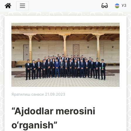
УЗ
Яратилиш санаси 21.09.2023
“Ajdodlar merosini
o‘rganish”