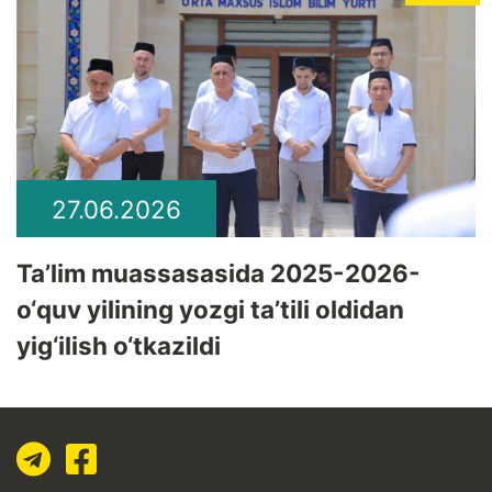
27.06.2026
Ta’lim muassasasida 2025-2026-
o‘quv yilining yozgi ta’tili oldidan
yig‘ilish o‘tkazildi