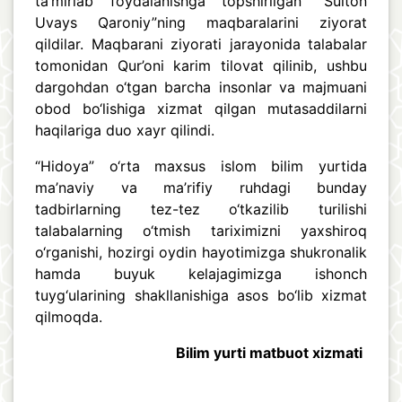
ta’mirlab foydalanishga topshirilgan “Sulton
Uvays Qaroniy”ning maqbaralarini ziyorat
qildilar. Maqbarani ziyorati jarayonida talabalar
tomonidan Qur’oni karim tilovat qilinib, ushbu
dargohdan o‘tgan barcha insonlar va majmuani
obod bo‘lishiga xizmat qilgan mutasaddilarni
haqilariga duo xayr qilindi.
“Hidoya” o‘rta maxsus islom bilim yurtida
ma’naviy va ma’rifiy ruhdagi bunday
tadbirlarning tez-tez o‘tkazilib turilishi
talabalarning o‘tmish tariximizni yaxshiroq
o‘rganishi, hozirgi oydin hayotimizga shukronalik
hamda buyuk kelajagimizga ishonch
tuyg‘ularining shakllanishiga asos bo‘lib xizmat
qilmoqda.
Bilim yurti matbuot xizmati