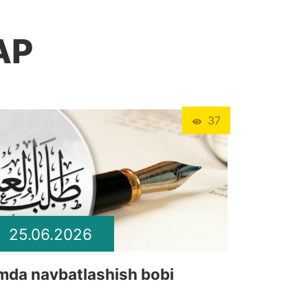
АР
37
25.06.2026
lmda navbatlashish bobi