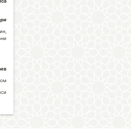
лса
ри
ин,
рни
аев
лом
иси