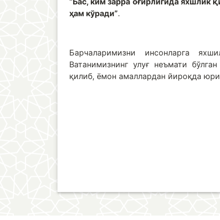
“Бас, ким зарра оғирлигида яхшлик қ
ҳам кўради”
.
Барчаларимизни инсонларга яхши
Ватанимизнинг улуғ неъмати бўлга
қилиб, ёмон амаллардан йироқда юри