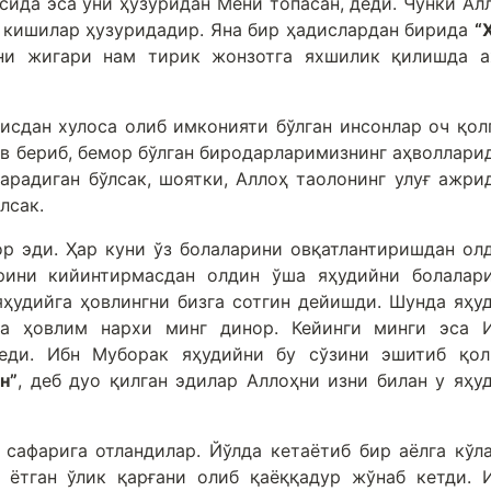
усида эса уни ҳузуридан Мени топасан, деди. Чунки Ал
 кишилар ҳузуридадир. Яна бир ҳадислардан бирида
“
ъни жигари нам тирик жонзотга яхшилик қилишда 
исдан хулоса олиб имконияти бўлган инсонлар оч қол
ув бериб, бемор бўлган биродарларимизнинг аҳволлари
тарадиган бўлсак, шоятки, Аллоҳ таолонинг улуғ ажри
лсак.
р эди. Ҳар куни ўз болаларини овқатлантиришдан ол
арини кийинтирмасдан олдин ўша яҳудийни болалар
яҳудийга ҳовлингни бизга сотгин дейишди. Шунда яҳу
да ҳовлим нархи минг динор. Кейинги минги эса 
еди. Ибн Муборак яҳудийни бу сўзини эшитиб қол
н”
, деб дуо қилган эдилар Аллоҳни изни билан у яҳу
сафарига отландилар. Йўлда кетаётиб бир аёлга кўл
 ётган ўлик қарғани олиб қаёққадур жўнаб кетди. 