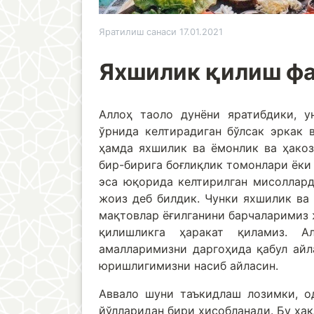
Яратилиш санаси 17.01.2021
Яхшилик қилиш ф
Аллоҳ таоло дунёни яратибдики, у
ўрнида келтирадиган бўлсак эркак в
ҳамда яхшилик ва ёмонлик ва ҳакоз
бир-бирига боғлиқлик томонлари ёк
эса юқорида келтирилган мисоллард
жоиз деб билдик. Чунки яхшилик ва
мақтовлар ёғилганини барчаларимиз 
қилишликга ҳаракат қиламиз. А
амалларимизни даргоҳида қабул айл
юришлигимизни насиб айласин.
Аввало шуни таъкидлаш лозимки, о
йўлларидан бири ҳисобланади. Бу ҳақ