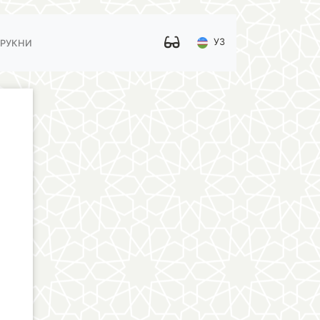
УЗ
 РУКНИ