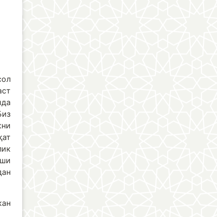
сол
аст
ида
Биз
кни
қат
лик
хши
дан
кан