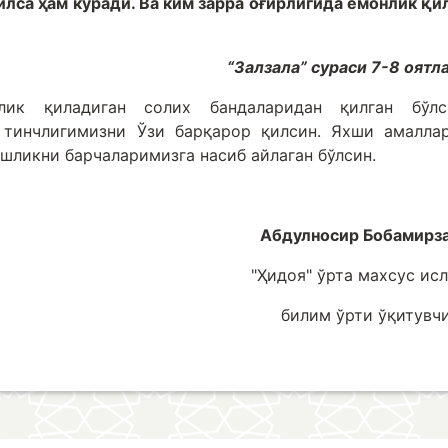
илса ҳам кўради. Ва ким зарра оғирлигида ёмонлик қи
“Залзала” сураси 7-8 оятла
лик қиладиган солих бандаларидан қилган бўлс
н тинчлигимизни Ўзи барқарор қилсин. Яхши амалла
шликни барчаларимизга насиб айлаган бўлсин.
Абдулносир Бобамирз
"Ҳидоя" ўрта махсус ис
билим ўрти ўқитувч