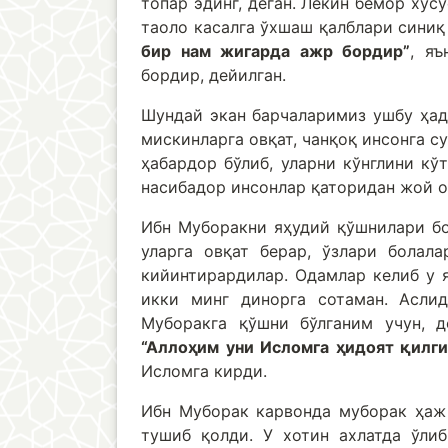
топар эдинг, деган. Лекин бемор хус
таоло касалга ўхшаш қалблари синиқ
бир нам жигарда ажр бордир”
, я
бордир, дейилган.
Шундай экан барчаларимиз ушбу ҳад
мискинларга овқат, чанқоқ инсонга с
ҳабардор бўлиб, уларни кўнглини кў
насибадор инсонлар қаторидан жой о
Ибн Муборакни яҳудий қўшнилари бо
уларга овқат берар, ўзлари болал
кийинтирардилар. Одамлар келиб у 
икки минг динорга сотаман. Асли
Муборакга қўшни бўлганим учун, д
“Аллоҳим уни Исломга ҳидоят қилги
Исломга кирди.
Ибн Муборак карвонда муборак ҳаж 
тушиб қолди. У хотин ахлатда ўлиб