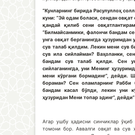
“Кунларнинг бирида Расулуллоҳ сол
куни: “Эй одам боласи, сендан овқат 
қандай қилиб сени овқатлантирам
“Билмайсанмики, фалончи бандам сен
унга овқат берганингда ҳузуримдан у
сув талаб қилдим. Лекин мени сув би
сув ила сийлайман? Ваҳоланки, сен
бандам сув талаб қилди. Сен ун
сийлаганингда, уни Менинг ҳузуримд
мени кўргани бормадинг”, дейди. 
бораман? Сен оламларнинг Рабби б
бандам касал бўлди, лекин уни кў
ҳузуридан Мени топар эдинг”, дейди”
Агар ушбу ҳадисни синчиклар ўқиб 
томони бор. Аввалги овқат ва сув 