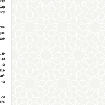
лоҳ
Ҳар
ажр
ган
дан
дан
дин
ини
дий
Ибн
иб:
дий
ари
Ибн