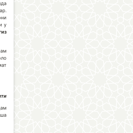
ида
ар.
рни
и у
гиз
хам
оло
мат
яти
ҳам
аша