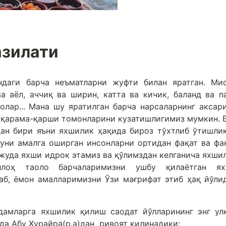
азилати
ндаги барча неъматларни жуфти билан яратган. Ми
а аёл, аччиқ ва ширин, катта ва кичик, баланд ва п
олар... Мана шу яратилган барча нарсаларнинг аксар
и қарама-қарши томонларини кузатишлигимиз мумкин. 
ан бири яъни яхшилик ҳақида бироз тўхтлиб ўтишли
 уни амалга оширган инсонларни ортидан фақат ва фа
жуда яхши идрок этамиз ва қўлимздан келганича яхши
ллоҳ таоло барчаларимизни ушбу қилаётган я
аб, ёмон амалларимизни Ўзи мағрифат этиб ҳақ йўли
дамларга яхшилик қилиш саодат йўлларининг энг ул
да Абу Ҳурайра(р.а)дан ривоят қилинадики: