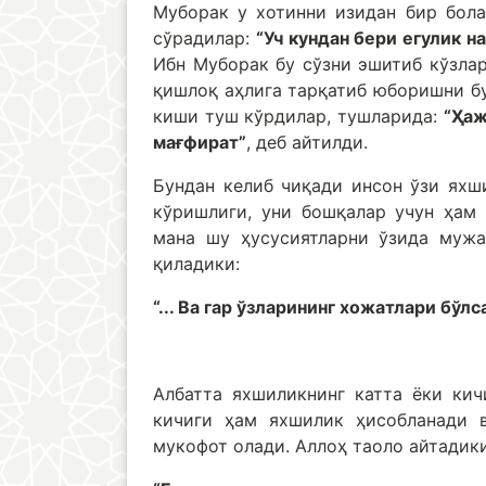
Муборак у хотинни изидан бир бола
сўрадилар:
“Уч кундан бери егулик н
Ибн Муборак бу сўзни эшитиб кўзла
қишлоқ аҳлига тарқатиб юборишни бу
киши туш кўрдилар, тушларида:
“Ҳаж
мағфират”
, деб айтилди.
Бундан келиб чиқади инсон ўзи яхш
кўришлиги, уни бошқалар учун ҳам
мана шу ҳусусиятларни ўзида мужа
қиладики:
“... Ва гар ўзларининг хожатлари бўлс
Албатта яхшиликнинг катта ёки кич
кичиги ҳам яхшилик ҳисобланади в
мукофот олади. Аллоҳ таоло айтадики