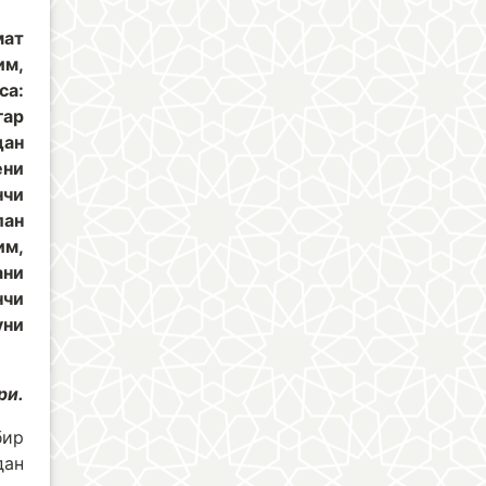
мат
им,
са:
гар
дан
ени
нчи
лан
им,
ани
нчи
уни
ри.
бир
дан