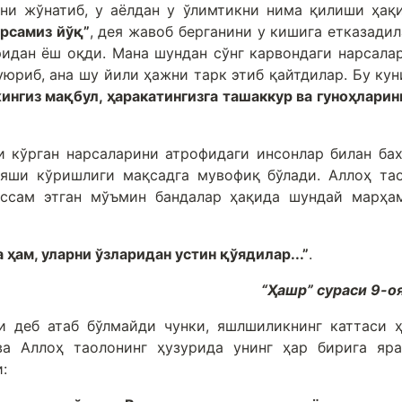
ни жўнатиб, у аёлдан у ўлимтикни нима қилиши ҳақ
арсамиз йўқ”
, дея жавоб берганини у кишига етказадил
ридан ёш оқди. Мана шундан сўнг карвондаги нарсала
юриб, ана шу йили ҳажни тарк этиб қайтдилар. Бу кун
ингиз мақбул, ҳаракатингизга ташаккур ва гуноҳларин
и кўрган нарсаларини атрофидаги инсонлар билан ба
 яши кўришлиги мақсадга мувофиқ бўлади. Аллоҳ та
ссам этган мўъмин бандалар ҳақида шундай марҳа
а ҳам, уларни ўзларидан устин қўядилар...”
.
“Ҳашр” сураси 9-о
и деб атаб бўлмайди чунки, яшлшиликнинг каттаси 
а Аллоҳ таолонинг ҳузурида унинг ҳар бирига яр
: