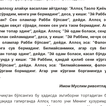
лаллоҳу алайҳи васаллам айтдилар: “Аллоҳ Таоло Қиё
сўрадим, менга уни бермадинг”, деса, у киши: “Эй Рабб
ан? Сен оламлар Рабби бўлсанг”, дейди. Аллоҳ э
дан овқат сўради, лекин сен унга таом бермадинг. А
ни топар эдинг”, дейди. Аллоҳ: “Эй одам боласи, сен
лан сийламадинг”, деса, у киши: “Эй Раббим, нечук с
 оламлар Рабби бўлсанг”, дейди. Аллоҳ эса: “Фало
га сув бермадинг. Билмайсанмики, агар сув би
ан топар эдинг”, дейди. “Эй одам боласи, касал бўлд
Шунда у киши: “Эй Раббим, қандай қилиб сени кўрг
ўлсанг”, дейди. Аллоҳ эса: “Билмайсанмики, фало
ргани бормадинг. Агар уни кўргани борганингда 
.
Имом Муслим ривоятла
чиқган бўлсангиз бу ҳадисда эътиборни тортадиган 
ҳақида гапирганда Аллоҳ таоло уни Менинг ҳузурим