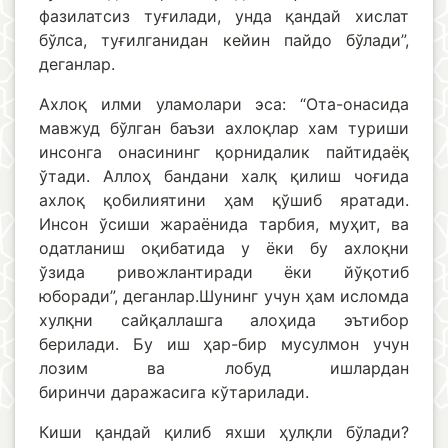
фазилатсиз туғилади, унда қандай хислат
бўлса, туғилганидан кейин пайдо бўлади”,
деганлар.
Ахлоқ илми уламолари эса: “Ота-онасида
мавжуд бўлган баъзи ахлоқлар хам туриши
инсонга онасининг қорнидалик пайтидаёқ
ўтади. Аллоҳ бандани халқ қилиш чоғида
ахлоқ қобилиятини ҳам қўшиб яратади.
Инсон ўсиши жараёнида тарбия, муҳит, ва
одатланиш оқибатида у ёки бу ахлоқни
ўзида ривожлантиради ёки йўқотиб
юборади”, деганлар.Шунинг учун ҳам исломда
хулқни сайқаллашга алоҳида эътибор
берилади. Бу иш ҳар-бир мусулмон учун
лозим ва лобуд ишлардан
биринчи даражасига кўтарилади.
Киши қандай қилиб яхши ҳулқли бўлади?