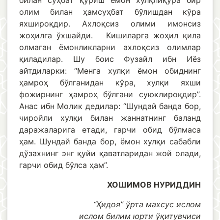
билан суҳбат қуриш ёмон хулқлиқўра бир
олим билан ҳамсуҳбат бўлишдан кўра
яхшироқдир. Ахлоқсиз олими имонсиз
жоҳилга ўхшайди. Кишиларга жоҳил қила
олмаган ёмонликларни ахлоқсиз олимлар
қиладилар. Шу боис Фузайл ибн Иёз
айтдиларки: “Менга хулқи ёмон обиднинг
ҳамроҳ бўлганидан кўра, хулқи яхши
фожирнинг ҳамроҳ бўлгани суюклироқдир”.
Анас ибн Молик дедилар: “Шундай банда бор,
чиройли хулқи билан жаннатнинг баланд
даражаларига етади, гарчи обид бўлмаса
ҳам. Шундай банда бор, ёмон хулқи сабабли
дўзахнинг энг қуйи қаватларидан жой олади,
гарчи обид бўлса ҳам”.
ХОШИМОВ НУРИДДИН
“Ҳидоя” ўрта махсус ислом
ислом билим юрти ўқитувчиси