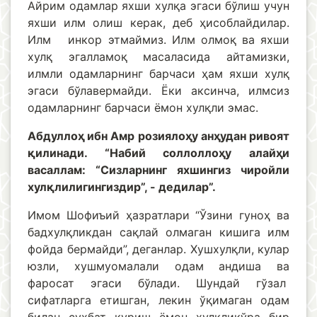
Айрим одамлар яхши хулқа эгаси бўлиш учун
яхши илм олиш керак, деб ҳисоблайдилар.
Илм инкор этмаймиз. Илм олмоқ ва яхши
хулқ эгалламоқ масаласида айтамизки,
илмли одамларнинг барчаси ҳам яхши хулқ
эгаси бўлавермайди. Ёки аксинча, илмсиз
одамларнинг барчаси ёмон хулқли эмас.
Абдуллоҳ ибн Амр розиялоҳу анҳудан ривоят
қилинади. “Набий соллоллоҳу алайҳи
васаллам: “Сизларнинг яхшингиз чиройли
хулқлилигингиздир”, - дедилар”.
Имом Шофиъий ҳазратлари “Ўзини гуноҳ ва
бадхулқликдан сақлай олмаган кишига илм
фойда бермайди”, деганлар. Хушхулқли, кулар
юзли, хушмуомалали одам андиша ва
фаросат эгаси бўлади. Шундай гўзал
сифатларга етишган, лекин ўқимаган одам