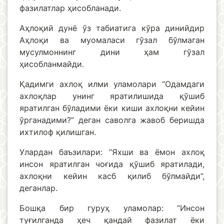
фазилатлар ҳисобланади.
Аҳлоқий дунё ўз табиатига кўра динийдир
Аҳлоқи ва муомаласи гўзал бўлмаган
мусулмоннинг дини ҳам гўзал
ҳисобланмайди.
Қадимги ахлоқ илми уламолари “Одамдаги
ахлоқлар унинг яратилишида қўшиб
яратилган бўладими ёки киши ахлоқни кейин
ўрганадими?” деган саволга жавоб беришда
ихтилоф қилишган.
Улардан баъзилари: “Яхши ва ёмон ахлоқ
инсон яратилган чоғида қўшиб яратилади,
ахлоқни кейин касб қилиб бўлмайди”,
деганлар.
Бошқа бир гуруҳ уламолар: “Инсон
туғилганда ҳеч қандай фазилат ёки