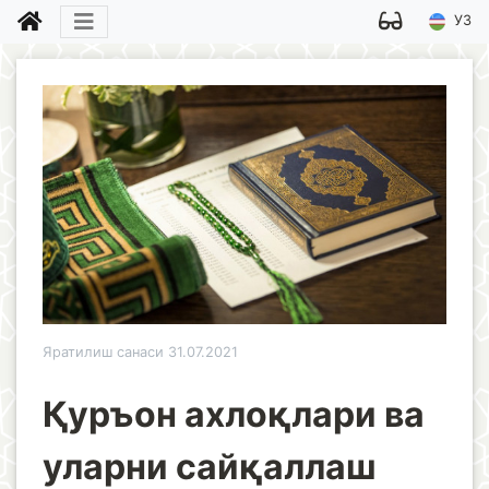
УЗ
Яратилиш санаси 31.07.2021
Қуръон ахлоқлари ва
уларни сайқаллаш