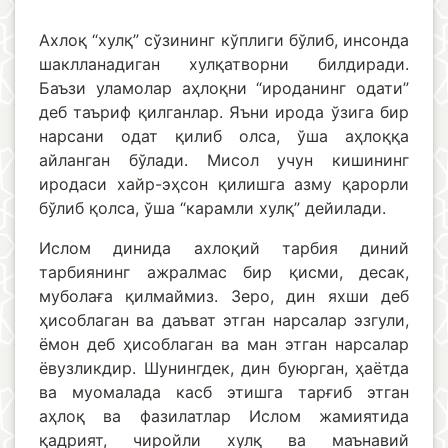
Ахлоқ “хулқ” сўзининг кўплиги бўлиб, инсонда
шаклланадиган хулқатворни билдиради.
Баъзи уламолар аҳлоқни “ироданинг одати”
деб таъриф қилганлар. Яъни ирода ўзига бир
нарсани одат қилиб олса, ўша аҳлоққа
айланган бўлади. Мисол учун кишининг
иродаси хайр-эҳсон қилишга азму қарорли
бўлиб қолса, ўша “карамли хулқ” дейилади.
Ислом динида ахлоқий тарбия диний
тарбиянинг ажралмас бир қисми, десак,
муболаға қилмаймиз. Зеро, дин яхши деб
ҳисоблаган ва даъват этган нарсалар эзгули,
ёмон деб ҳисоблаган ва ман этган нарсалар
ёвузликдир. Шунингдек, дин буюрган, ҳаётда
ва муомалада касб этишга тарғиб этган
аҳлоқ ва фазилатлар Ислом жамиятида
қадрият, чиройли хулқ ва маънавий