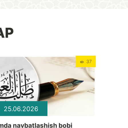
АР
37
25.06.2026
lmda navbatlashish bobi