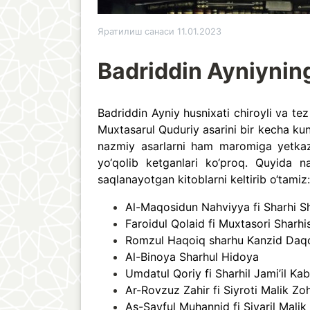
Яратилиш санаси 11.01.2023
Badriddin Ayniyning
Badriddin Ayniy husnixati chiroyli va t
Muxtasarul Quduriy asarini bir kecha kun
nazmiy asarlarni ham maromiga yetkaz
yo‘qolib ketganlari ko‘proq. Quyida 
saqlanayotgan kitoblarni keltirib o‘tamiz:
Al-Maqosidun Nahviyya fi Sharhi S
Faroidul Qolaid fi Muxtasori Sharh
Romzul Haqoiq sharhu Kanzid Daq
Al-Binoya Sharhul Hidoya
Umdatul Qoriy fi Sharhil Jami’il Kab
Ar-Rovzuz Zahir fi Siyroti Malik Zoh
As-Sayful Muhannid fi Siyaril Mali