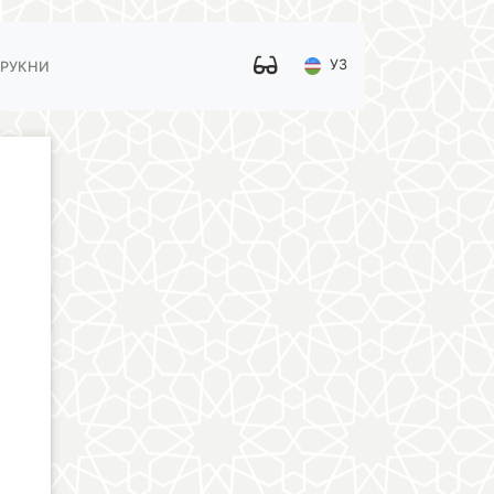
УЗ
 РУКНИ