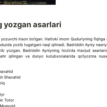
 yozgan asarlari
ez yozuvchi inson bo‘lgan. Hattoki imom Quduriyning fiqhga 
duzda yozib tugatgani naql qilinadi. Badriddin Ayniy nasriy
ib yozgan. Badriddin Ayniyning hozirda mavjud asarlari
nashr qilingan va dunyo kutubxonalarida qo‘lyozma nusx
havahid
ish Shavahid
oiq
iyr
ir Totor
k Muayyid