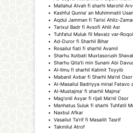
Mallahul Alvah fi sharhi Marohil Ar
Kashful Qunna’ an Muhimmatil Usam
Aqdul Jamman fi Tarixi Ahliz-Zama
Tarixul Badr fi Avsofi Ahlil Asr
Tuhfatul Muluk fil Mavaiz var-Roqo
Ad-Duror fi Sharhil Bihar
Rosailul fiati fi sharhil Avamil
Sharhu Xutbati Muxtasorush Shava
Sharhu Qita’ti min Sunani Abi Davu
Al-Ilmu fi sharhil Kalimit Toyyib
Mabanil Axbar fi Sharhi Ma’nil Osor
Al-Masailul Badriyya minal Fatavo 
Al-Mustajma’ fi sharhil Majma’
Mag‘onil Axyar fi rijali Ma’nil Osor
Manhatus Suluk fi sharhi Tuhfatil M
Naxbul Afkar
Vasailut Ta’rif fi Masailit Tasrif
Takmilul Atrof