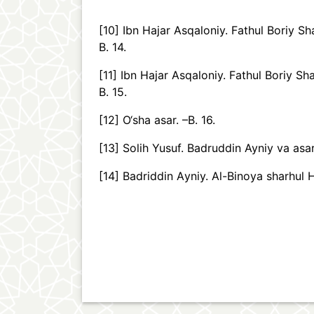
[10]
Ibn Hajar Asqaloniy. Fathul Boriy Shar
B. 14.
[11]
Ibn Hajar Asqaloniy. Fathul Boriy Shar
B. 15.
[12]
O‘sha asar. –B. 16.
[13]
Solih Yusuf. Badruddin Ayniy va asaruh
[14]
Badriddin Аyniy. Аl-Binoya sharhul Hi