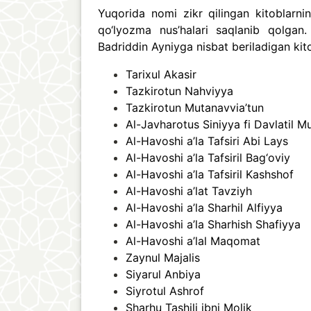
Yuqorida nomi zikr qilingan kitoblarnin
qo‘lyozma nus’halari saqlanib qolgan
Badriddin Ayniyga nisbat beriladigan kito
Tarixul Akasir
Tazkirotun Nahviyya
Tazkirotun Mutanavvia’tun
Al-Javharotus Siniyya fi Davlatil M
Al-Havoshi a’la Tafsiri Abi Lays
Al-Havoshi a’la Tafsiril Bag‘oviy
Al-Havoshi a’la Tafsiril Kashshof
Al-Havoshi a’lat Tavziyh
Al-Havoshi a’la Sharhil Alfiyya
Al-Havoshi a’la Sharhish Shafiyya
Al-Havoshi a’lal Maqomat
Zaynul Majalis
Siyarul Anbiya
Siyrotul Ashrof
Sharhu Tashili ibni Molik