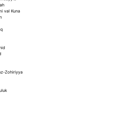
vah
i val Kuna
n
iq
hid
d
az-Zohiriyya
uluk