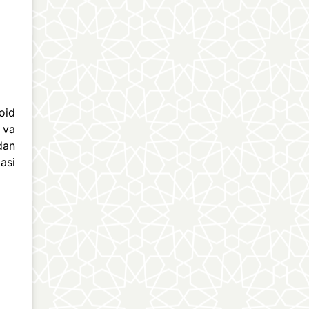
oid
 va
dan
asi