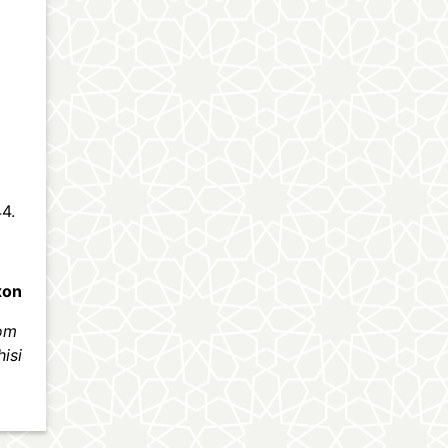
44.
xon
lom
hisi