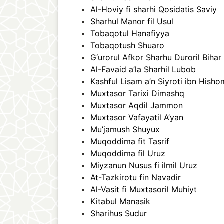
Al-Hoviy fi sharhi Qosidatis Saviy
Sharhul Manor fil Usul
Tobaqotul Hanafiyya
Tobaqotush Shuaro
G‘urorul Afkor Sharhu Duroril Bihar
Al-Favaid a’la Sharhil Lubob
Kashful Lisam a’n Siyroti ibn Hisho
Muxtasor Tarixi Dimashq
Muxtasor Aqdil Jammon
Muxtasor Vafayatil A’yan
Mu’jamush Shuyux
Muqoddima fit Tasrif
Muqoddima fil Uruz
Miyzanun Nusus fi ilmil Uruz
At-Tazkirotu fin Navadir
Al-Vasit fi Muxtasoril Muhiyt
Kitabul Manasik
Sharihus Sudur