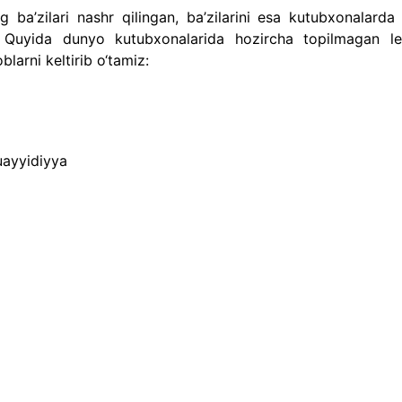
g ba’zilari nashr qilingan, ba’zilarini esa kutubxonalarda 
. Quyida dunyo kutubxonalarida hozircha topilmagan le
blarni keltirib o‘tamiz:
uayyidiyya