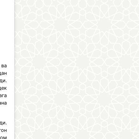
 ва
дан
ди.
дек
ага
ана
ди.
гон
мом