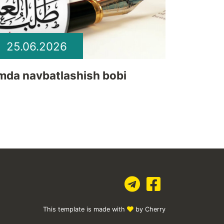
25.06.2026
lmda navbatlashish bobi
This template is made with
by Cherry