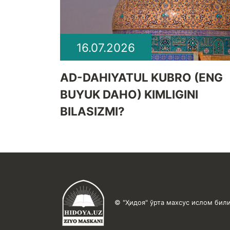
16.07.2026
​AD-DAHIYATUL KUBRO (ENG
BUYUK DAHO) KIMLIGINI
BILASIZMI?
© "Ҳидоя" ўрта махсус ислом били