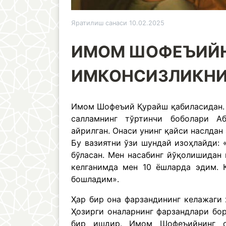
Яратилиш санаси 10.02.2025
ИМОМ ШОФЕЪИЙН
ИМКОНСИЗЛИКНИ
Имом Шофеъий Қурайш қабиласидан. 
салламнинг тўртинчи боболари Аб
айрилган. Онаси унинг қайси наслдан
Бу вазиятни ўзи шундай изоҳлайди: 
бўласан. Мен насабинг йўқолишидан 
келганимда мен 10 ёшларда эдим. 
бошладим».
Ҳар бир она фарзандининг келажаги 
Ҳозирги оналарнинг фарзандлари бо
бир ишдир. Имом Шофеъийнинг о