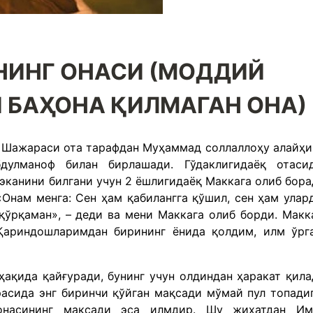
ИНГ ОНАСИ (МОДДИЙ
 БАҲОНА ҚИЛМАГАН ОНА)
Шажараси ота тарафдан Муҳаммад соллаллоҳу алайҳи
дулманоф билан бирлашади. Гўдаклигидаёқ отаси
 эканини билгани учун 2 ёшлигидаёқ Маккага олиб бора
«Онам менга: Сен ҳам қабилангга қўшил, сен ҳам улар
қўрқаман», – деди ва мени Маккага олиб борди. Макк
Қариндошларимдан бирининг ёнида қолдим, илм ўрг
ҳақида қайғуради, бунинг учун олдиндан ҳаракат қила
расида энг биринчи қўйган мақсади мўмай пул топади
насининг мақсади эса илмдир. Шу жихатдан И