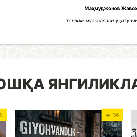
Маҳмуджонов Жаво
таълим муассасаси ўқитувч
ОШҚА ЯНГИЛИКЛ
0
36