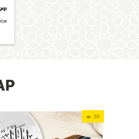
ҳир
иси
АР
38