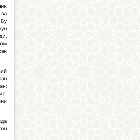
чик
 ва
 Бу
чун
ди.
мом
сак
ъий
лан
ан:
ир.
ини
ида
гон