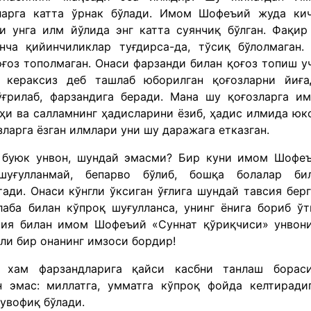
ларга катта ўрнак бўлади. Имом Шофеъий жуда ки
и унга илм йўлида энг катта суянчиқ бўлган. Фақир
ча қийинчиликлар туғдирса-да, тўсиқ бўлолмаган.
ғоз тополмаган. Онаси фарзанди билан қоғоз топиш у
 кераксиз деб ташлаб юборилган қоғозларни йиға
ўғрилаб, фарзандига беради. Мана шу қоғозларга и
и ва салламнинг ҳадисларини ёзиб, ҳадис илмида юк
зларга ёзган илмлари уни шу даражага етказган.
 буюк унвон, шундай эмасми? Бир куни имом Шофе
уғулланмай, бепарво бўлиб, бошқа болалар би
ади. Онаси кўнгли ўксиган ўғлига шундай тавсия берг
лаба билан кўпроқ шуғулланса, унинг ёнига бориб ўт
всия билан имом Шофеъий «Суннат қўриқчиси» унвон
дли бир онанинг имзоси бордир!
 хам фарзандларига қайси касбни танлаш борас
н эмас: миллатга, умматга кўпроқ фойда келтиради
увофиқ бўлади.