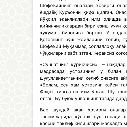
Шофеъийнинг оналари хозирги она
ёшдаёқ Қуръонни ҳифз қилган. Онас
йўқсил эканликлари илм олишда ан
қийинчиликлардан бири ёзиш учун қо
ҳукумат биносига борган. У ердан
Қоғознинг бўш жойларини топиб, т
Шофеъий Муҳаммад соллаллоҳу алайҳ
чўққиларни забт этган. Кераксиз қоғо
«Суннатнинг қўриқчиси» – нақадар
мадрасада устозининг у билан ш
шуғулланаётганини келиб онасига айт
«Болам, сен ҳам устозинг қайси та
Фақат тингла ва илм ўрган. Шу та
олган. Бу буюк унвоннинг тагида дар
Бас шундай экан ҳозирги оналар
тавсияларида кўпрок пул топадиго
касбни таклиф килишлари масқадга м