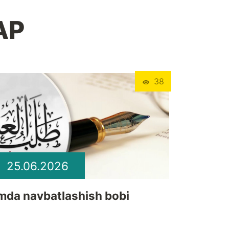
АР
38
25.06.2026
lmda navbatlashish bobi