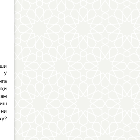
иши
. У
мга
йҳи
ҳам
лиш
)ни
ку?