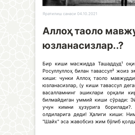
Яратилиш санаси 04.10.2021
Аллоҳ таоло мавжу
юзланасизлар..?
Бир киши масжидда Ташаддуд¹ оқи
Росуллуллоҳ билан тавассул² жоиз э
киши: чунки Аллоҳ таоло мавжудди
юзланасизлар, (у киши тавассул дег
васалламнинг эшиклари орқали к
билмайдиган уммий киши сўради: Э
учун кимни ҳузурига борилади?. 
олдиларига деди! Ҳалиги киши: Ни
"Шайх" эса жавобсиз жим бўлиб қолди.
__________________