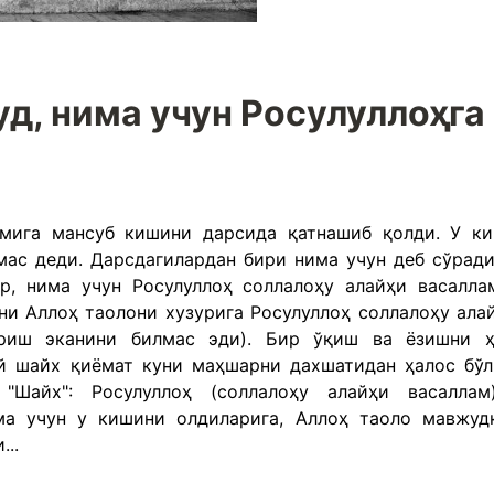
д, нима учун Росулуллоҳга
мига мансуб кишини дарсида қатнашиб қолди. У к
мас деди. Дарсдагилардан бири нима учун деб сўради
р, нима учун Росулуллоҳ соллалоҳу алайҳи васалла
ани Аллоҳ таолони хузурига Росулуллоҳ соллалоҳу ала
ириш эканини билмас эди). Бир ўқиш ва ёзишни 
й шайх қиёмат куни маҳшарни дахшатидан ҳалос бў
"Шайх": Росулуллоҳ (соллалоҳу алайҳи васаллам
ма учун у кишини олдиларига, Аллоҳ таоло мавжуд
..