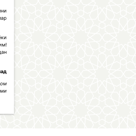
мни
лар
ёки
им!
дан
мад
лом
ими