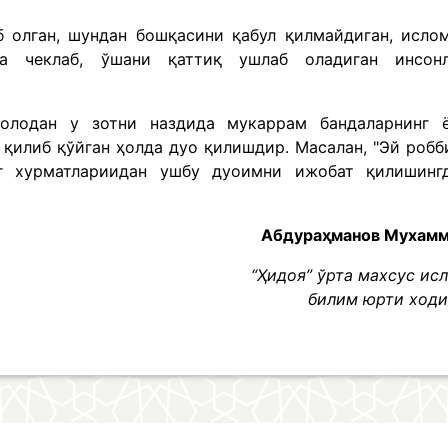
б олган, шундан бошқасини қабул қилмайдиган, исло
на чеклаб, ўшани қаттиқ ушлаб оладиган инсон
лодан у зотни наздида мукаррам бандаларнинг 
 қилиб қўйган ҳолда дуо қилишдир. Масалан, "Эй робб
нг хурматлариидан ушбу дуоимни ижобат қилишинг
Абдураҳманов Мухам
“Ҳидоя” ўрта махсус ис
билим юрти ход