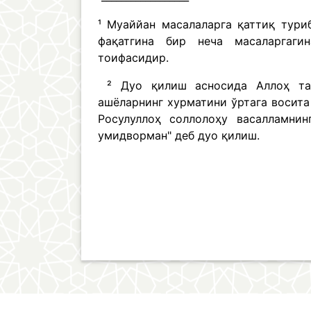
¹ Муаййан масалаларга қаттиқ тури
фақатгина бир неча масаларгаги
тоифасидир.
² Дуо қилиш асносида Аллоҳ тао
ашёларнинг хурматини ўртага восита
Росулуллоҳ соллолоҳу васалламни
умидворман" деб дуо қилиш.