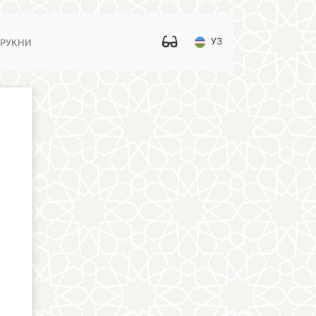
УЗ
 РУКНИ