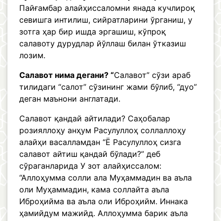
Пайғамбар алайҳиссаломни янада кучлироқ
севишга интилиш, сийратларини ўрганиш, у
зотга ҳар бир ишда эргашиш, кўпроқ
салавоту дурудлар йўллаш билан ўтказиш
лозим.
Салавот нима дегани? “
Салавот” сўзи араб
тилидаги “салот” сўзининг жами бўлиб, “дуо”
деган маънони англатади.
Салавот қандай айтилади? Саҳобалар
розияллоҳу анҳум Расулуллоҳ соллаллоҳу
алайҳи васалламдан “Ё Расулуллоҳ сизга
салавот айтиш қандай бўлади?” деб
сўраганларида У зот алайҳиссалом:
“Аллоҳумма солли ала Муҳаммадин ва аъла
оли Муҳаммадин, кама соллайта аъла
Иброҳийма ва аъла оли Иброҳийм. Иннака
ҳамийдум мажийд. Аллоҳумма барик аъла