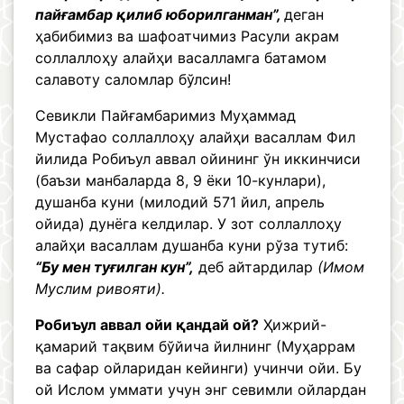
пайғамбар қилиб юборилганман”,
деган
ҳабибимиз ва шафоатчимиз Расули акрам
соллаллоҳу алайҳи васалламга батамом
салавоту саломлар бўлсин!
Севикли Пайғамбаримиз Муҳаммад
Мустафао соллаллоҳу алайҳи васаллам Фил
йилида Робиъул аввал ойининг ўн иккинчиси
(баъзи манбаларда 8, 9 ёки 10-кунлари),
душанба куни (милодий 571 йил, апрель
ойида) дунёга келдилар. У зот соллаллоҳу
алайҳи васаллам душанба куни рўза тутиб:
“Бу мен туғилган кун”,
деб айтардилар
(Имом
Муслим ривояти).
Робиъул аввал ойи қандай ой?
Ҳижрий-
қамарий тақвим бўйича йилнинг (Муҳаррам
ва сафар ойларидан кейинги) учинчи ойи. Бу
ой Ислом уммати учун энг севимли ойлардан