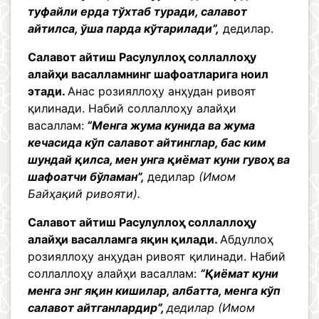
туфайли ерда тўхтаб туради, салавот
айтилса, ўша парда кўтарилади”,
дедилар.
Салавот айтиш Расулуллоҳ соллаллоҳу
алайҳи васалламнинг шафоатларига ноил
этади.
Анас розияллоҳу анҳудан ривоят
қилинади. Набий соллаллоҳу алайҳи
васаллам:
“Менга жума кунида ва жума
кечасида кўп салавот айтинглар, бас ким
шундай қилса, мен унга қиёмат куни гувоҳ ва
шафоатчи бўламан”,
дедилар
(Имом
Байҳақий ривояти).
Салавот айтиш Расулуллоҳ соллаллоҳу
алайҳи васалламга яқин қилади.
Абдуллоҳ
розияллоҳу анҳудан ривоят қилинади. Набий
соллаллоҳу алайҳи васаллам:
“Қиёмат куни
менга энг яқин кишилар, албатта, менга кўп
салавот айтганлардир”,
дедилар
(Имом