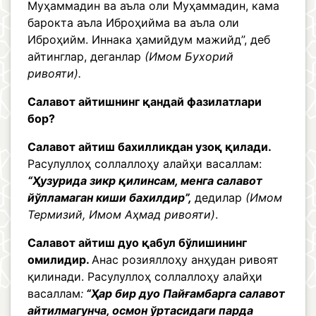
Муҳаммадин ва аъла оли Муҳаммадин, кама
барокта аъла Иброҳийма ва аъла оли
Иброҳийм. Иннака ҳамийдум мажийд”, деб
айтинглар, деганлар
(Имом Бухорий
ривояти).
Салавот айтишнинг қандай фазилатлари
бор?
Салавот айтиш бахилликдан узоқ қилади.
Расулуллоҳ соллаллоҳу алайҳи васаллам:
“Ҳузурида зикр қилинсам, менга салавот
йўлламаган киши бахилдир”,
дедилар
(Имом
Термизий, Имом Аҳмад ривояти)
.
Салавот айтиш дуо қабул бўлишининг
омилидир.
Анас розияллоҳу анҳудан ривоят
қилинади. Расулуллоҳ соллаллоҳу алайҳи
васаллам
:
“Ҳар бир дуо Пайғамбарга салавот
айтилмагунча, осмон ўртасидаги парда