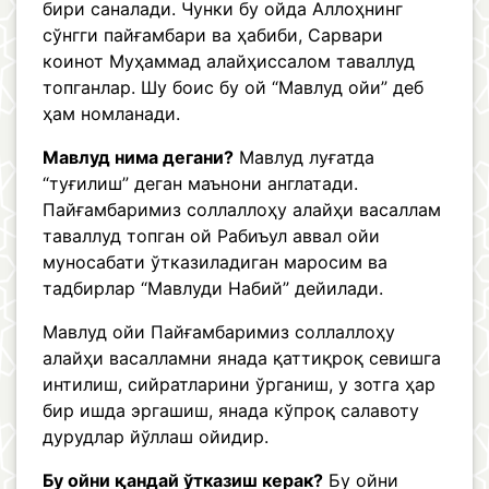
бири саналади. Чунки бу ойда Аллоҳнинг
сўнгги пайғамбари ва ҳабиби, Сарвари
коинот Муҳаммад алайҳиссалом таваллуд
топганлар. Шу боис бу ой “Мавлуд ойи” деб
ҳам номланади.
Мавлуд нима дегани?
Мавлуд луғатда
“туғилиш” деган маънони англатади.
Пайғамбаримиз соллаллоҳу алайҳи васаллам
таваллуд топган ой Рабиъул аввал ойи
муносабати ўтказиладиган маросим ва
тадбирлар “Мавлуди Набий” дейилади.
Мавлуд ойи Пайғамбаримиз соллаллоҳу
алайҳи васалламни янада қаттиқроқ севишга
интилиш, сийратларини ўрганиш, у зотга ҳар
бир ишда эргашиш, янада кўпроқ салавоту
дурудлар йўллаш ойидир.
Бу ойни қандай ўтказиш керак?
Бу ойни