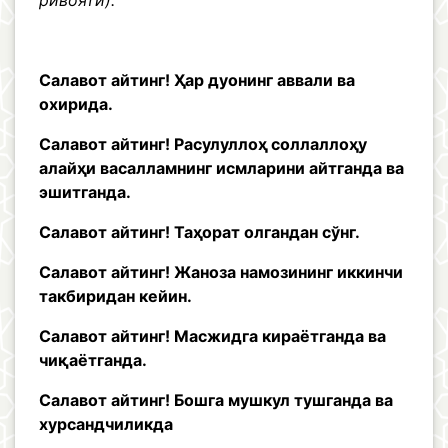
ривояти).
Салавот айтинг! Ҳар дуонинг аввали ва
охирида.
Салавот айтинг! Расулуллоҳ соллаллоҳу
алайҳи васалламнинг исмларини айтганда ва
эшитганда.
Салавот айтинг! Таҳорат олгандан сўнг.
Салавот айтинг! Жаноза намозининг иккинчи
такбиридан кейин.
Салавот айтинг! Масжидга кираётганда ва
чиқаётганда.
Салавот айтинг! Бошга мушкул тушганда ва
хурсандчиликда