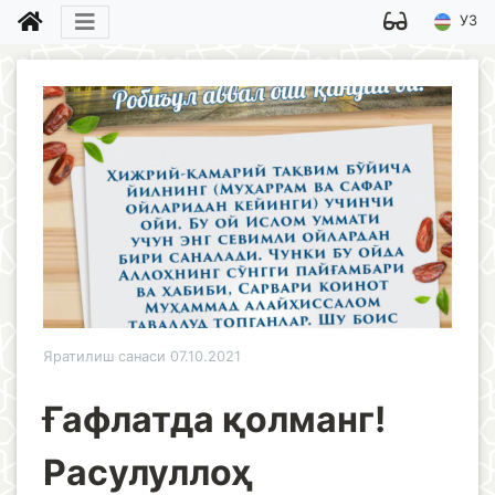
УЗ
Яратилиш санаси 07.10.2021
Ғафлатда қолманг!
Расулуллоҳ