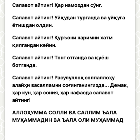
Салавот айтинг! Ҳар намоздан сўнг.
Салавот айтинг! Уйқудан турганда ва уйқуга
ётишдан олдин.
Салавот айтинг! Қуръони каримни хатм
қилгандан кейин.
Салавот айтинг! Тонг отганда ва қуёш
ботганда.
Салавот айтинг! Расулуллоҳ соллаллоҳу
алайҳи васалламни соғинганингизда... Демак,
ҳар кун, ҳар сония, ҳар нафасда салавот
айтинг!
АЛЛОҲУММА СОЛЛИ ВА САЛЛИМ ЪАЛА
МУҲАММАДИН ВА ЪАЛА ОЛИ МУҲАММАД