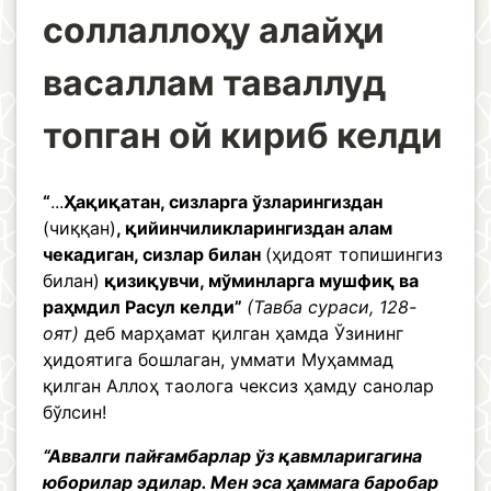
соллаллоҳу алайҳи
васаллам таваллуд
топган ой кириб келди
“
...
Ҳақиқатан, сизларга ўзларингиздан
(чиққан)
, қийинчиликларингиздан алам
чекадиган, сизлар билан
(ҳидоят топишингиз
билан)
қизиқувчи, мўминларга мушфиқ ва
раҳмдил Расул келди”
(Тавба сураси, 128-
оят)
деб марҳамат қилган ҳамда Ўзининг
ҳидоятига бошлаган, уммати Муҳаммад
қилган Аллоҳ таолога чексиз ҳамду санолар
бўлсин!
“Аввалги пайғамбарлар ўз қавмларигагина
юборилар эдилар. Мен эса ҳаммага баробар