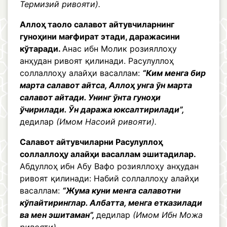
Термизий ривояти).
Аллоҳ таоло салавот айтувчиларнинг
гуноҳини мағфират этади, даражасини
кўтаради.
Анас ибн Молик розияллоҳу
анҳудан ривоят қилинади. Расулуллоҳ
соллаллоҳу алайҳи васаллам:
“Ким менга бир
марта салавот айтса, Аллоҳ унга ўн марта
салавот айтади. Унинг ўнта гуноҳи
ўчирилади. Ўн даража юксалтирилади”,
дедилар
(Имом Насоий ривояти).
Салавот айтувчиларни Расулуллоҳ
соллаллоҳу алайҳи васаллам эшитадилар.
Абдуллоҳ ибн Абу Вафо розияллоҳу анҳудан
ривоят қилинади: Набий соллаллоҳу алайҳи
васаллам:
“Жума куни менга салавотни
кўпайтиринглар. Албатта, менга етказилади
ва мен эшитаман”,
дедилар
(Имом Ибн Можа