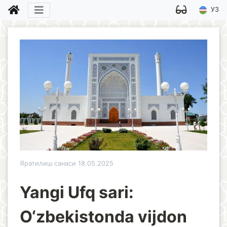
УЗ
Яратилиш санаси 18.05.2025
Yangi Ufq sari:
O‘zbekistonda vijdon