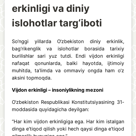
erkinligi va diniy
islohotlar targ‘iboti
So‘nggi yillarda O‘zbekiston diniy erkinlik,
bag‘rikenglik va islohotlar borasida tarixiy
burilishlar sari yuz tutdi. Endi vijdon erkinligi
nafaqat qonunlarda, balki hayotda, ijtimoiy
muhitda, ta’limda va ommaviy ongda ham o‘z
aksini topmoqda.
Vijdon erkinligi – insoniylikning mezoni
O‘zbekiston Respublikasi Konstitutsiyasining 31-
moddasida quyidagicha deyilgan:
“Har kim vijdon erkinligiga ega. Har kim istalgan
dinga e’tiqod qilish yoki hech qaysi dinga e’tiqod