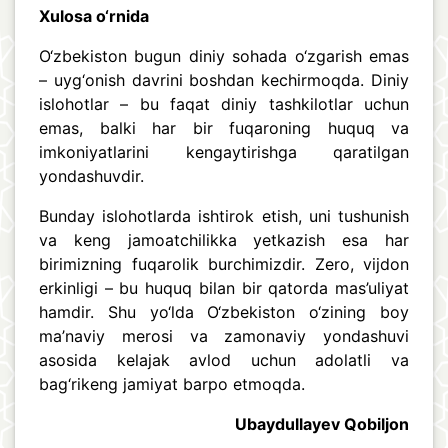
Xulosa o‘rnida
O‘zbekiston bugun diniy sohada o‘zgarish emas
– uyg‘onish davrini boshdan kechirmoqda. Diniy
islohotlar – bu faqat diniy tashkilotlar uchun
emas, balki har bir fuqaroning huquq va
imkoniyatlarini kengaytirishga qaratilgan
yondashuvdir.
Bunday islohotlarda ishtirok etish, uni tushunish
va keng jamoatchilikka yetkazish esa har
birimizning fuqarolik burchimizdir. Zero, vijdon
erkinligi – bu huquq bilan bir qatorda mas’uliyat
hamdir. Shu yo‘lda O‘zbekiston o‘zining boy
ma’naviy merosi va zamonaviy yondashuvi
asosida kelajak avlod uchun adolatli va
bag‘rikeng jamiyat barpo etmoqda.
Ubaydullayev Qobiljon