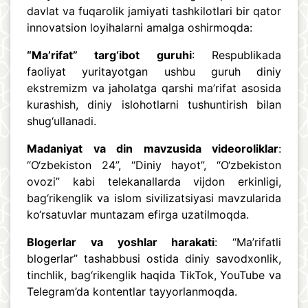
davlat va fuqarolik jamiyati tashkilotlari bir qator
innovatsion loyihalarni amalga oshirmoqda:
“Ma’rifat” targ‘ibot guruhi
: Respublikada
faoliyat yuritayotgan ushbu guruh diniy
ekstremizm va jaholatga qarshi ma’rifat asosida
kurashish, diniy islohotlarni tushuntirish bilan
shug‘ullanadi.
Madaniyat va din mavzusida videoroliklar
:
“O‘zbekiston 24”, “Diniy hayot”, “O‘zbekiston
ovozi” kabi telekanallarda vijdon erkinligi,
bag‘rikenglik va islom sivilizatsiyasi mavzularida
ko‘rsatuvlar muntazam efirga uzatilmoqda.
Blogerlar va yoshlar harakati
: “Ma’rifatli
blogerlar” tashabbusi ostida diniy savodxonlik,
tinchlik, bag‘rikenglik haqida TikTok, YouTube va
Telegram’da kontentlar tayyorlanmoqda.