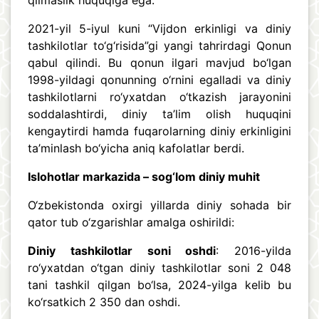
qilmaslik huquqiga ega.”
2021-yil 5-iyul kuni “Vijdon erkinligi va diniy
tashkilotlar to‘g‘risida”gi yangi tahrirdagi Qonun
qabul qilindi. Bu qonun ilgari mavjud bo‘lgan
1998-yildagi qonunning o‘rnini egalladi va diniy
tashkilotlarni ro‘yxatdan o‘tkazish jarayonini
soddalashtirdi, diniy ta’lim olish huquqini
kengaytirdi hamda fuqarolarning diniy erkinligini
ta’minlash bo‘yicha aniq kafolatlar berdi.
Islohotlar markazida – sog‘lom diniy muhit
O‘zbekistonda oxirgi yillarda diniy sohada bir
qator tub o‘zgarishlar amalga oshirildi:
Diniy tashkilotlar soni oshdi
: 2016-yilda
ro‘yxatdan o‘tgan diniy tashkilotlar soni 2 048
tani tashkil qilgan bo‘lsa, 2024-yilga kelib bu
ko‘rsatkich 2 350 dan oshdi.