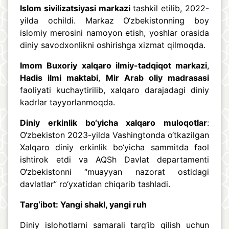
Islom sivilizatsiyasi markazi
tashkil etilib, 2022-
yilda ochildi. Markaz O‘zbekistonning boy
islomiy merosini namoyon etish, yoshlar orasida
diniy savodxonlikni oshirishga xizmat qilmoqda.
Imom Buxoriy xalqaro ilmiy-tadqiqot markazi
,
Hadis ilmi maktabi
,
Mir Arab oliy madrasasi
faoliyati kuchaytirilib, xalqaro darajadagi diniy
kadrlar tayyorlanmoqda.
Diniy erkinlik bo‘yicha xalqaro muloqotlar
:
O‘zbekiston 2023-yilda Vashingtonda o‘tkazilgan
Xalqaro diniy erkinlik bo‘yicha sammitda faol
ishtirok etdi va AQSh Davlat departamenti
O‘zbekistonni “muayyan nazorat ostidagi
davlatlar” ro‘yxatidan chiqarib tashladi.
Targ‘ibot: Yangi shakl, yangi ruh
Diniy islohotlarni samarali targ‘ib qilish uchun