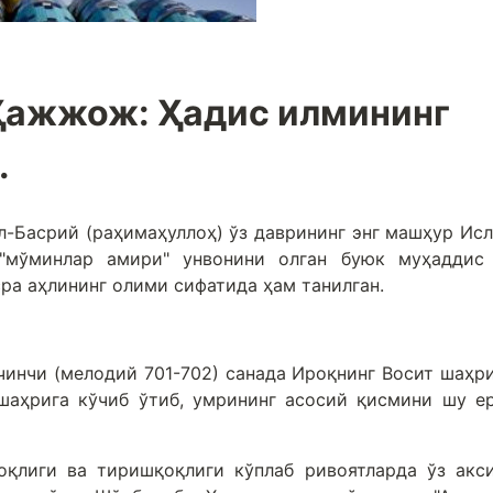
Ҳажжож: Ҳадис илмининг
.
-Басрий (раҳимаҳуллоҳ) ўз даврининг энг машҳур Ис
"мўминлар амири" унвонини олган буюк муҳаддис
ра аҳлининг олими сифатида ҳам танилган.
инчи (мелодий 701-702) санада Ироқнинг Восит шаҳр
 шаҳрига кўчиб ўтиб, умрининг асосий қисмини шу е
оқлиги ва тиришқоқлиги кўплаб ривоятларда ўз акс