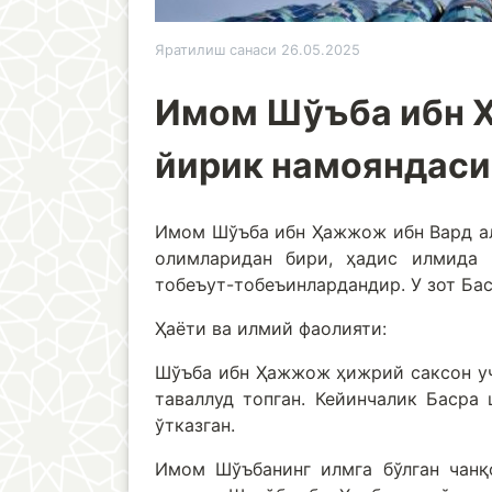
Яратилиш санаси 26.05.2025
Имом Шўъба ибн 
йирик намояндаси
Имом Шўъба ибн Ҳажжож ибн Вард ал
олимларидан бири, ҳадис илмида 
тобеъут-тобеъинлардандир. У зот Бас
Ҳаёти ва илмий фаолияти:
Шўъба ибн Ҳажжож ҳижрий саксон уч
таваллуд топган. Кейинчалик Басра
ўтказган.
Имом Шўъбанинг илмга бўлган чанқ