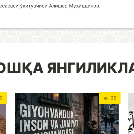
ассасаси ўқитувчиси Алишер Муҳиддинов.
ОШҚА ЯНГИЛИКЛ
0
36