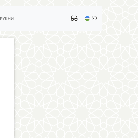
УЗ
 РУКНИ