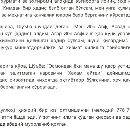
 ҳурмати ва эҳтироми алоҳида эътиборга лойиқ. Яҳё 
"Кимдан бир ҳадис ёзиб олган бўлсам, мен унга қулма
а ва меҳнатига қанчалик юқори баҳо берганини кўрсата
шича, Шўъба шундай деган: "Мен Ибн Авф, Асвад 
 кўп (ҳадис) олдим. Агар Ибн Авфнинг ҳар куни улов
хизматини қилишга) қодир бўлсам, шуни қилардим".
 чуқур миннатдорчилиги ва хизмат қилишга тайёрлиг
арига кўра, Шўъба: "Осмондан ёки мана шу қаср усти
ан эшитмаган нарсамни "Ҳакам айтди" дейишим
адис ривоятида ниҳоятда эҳтиёткор бўлганини, ҳеч қа
 бермаганини кўрсатади.
ллоҳ) ҳижрий бир юз олтмишинчи (мелодий 776-7
 етти ёшда эди. У зотнинг илмга қўшган ҳиссаси ва ҳа
а абадий муҳрланиб қолган.