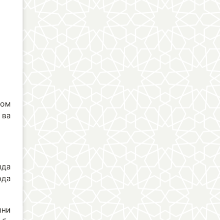
лом
 ва
ида
рда
ини