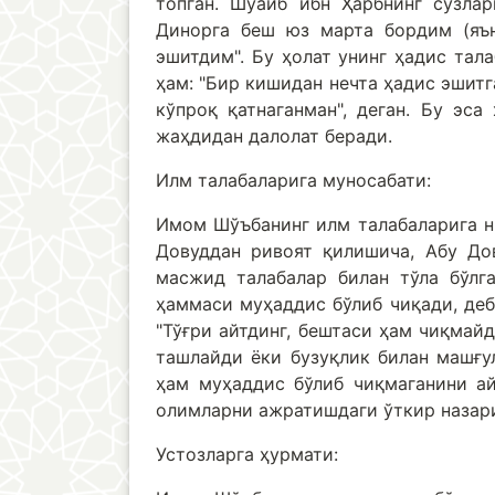
топган. Шуайб ибн Ҳарбнинг сўзла
Динорга беш юз марта бордим (яън
эшитдим". Бу ҳолат унинг ҳадис тал
ҳам: "Бир кишидан нечта ҳадис эшитг
кўпроқ қатнаганман", деган. Бу эс
жаҳдидан далолат беради.
Илм талабаларига муносабати:
Имом Шўъбанинг илм талабаларига ни
Довуддан ривоят қилишича, Абу До
масжид талабалар билан тўла бўлга
ҳаммаси муҳаддис бўлиб чиқади, деб 
"Тўғри айтдинг, бештаси ҳам чиқмайд
ташлайди ёки бузуқлик билан машғул
ҳам муҳаддис бўлиб чиқмаганини ай
олимларни ажратишдаги ўткир назари
Устозларга ҳурмати: