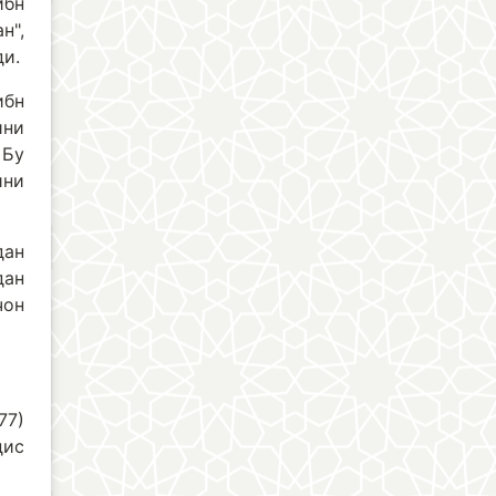
ибн
н",
ди.
ибн
ини
 Бу
ини
дан
дан
чон
77)
дис