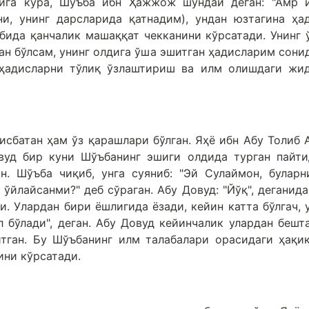
рига кўра, Шўъба ибн Ҳажжож шундай деган: "Амр 
и, унинг дарсларида қатнадим), ундан юзтагина ҳа
абида қанчалик машаққат чекканини кўрсатади. Унинг 
ан бўлсам, унинг олдига ўша эшитган ҳадисларим сони
а ҳадисларни тўлиқ ўзлаштириш ва илм олишдаги жи
сбатан ҳам ўз қарашлари бўлган. Яҳё ибн Абу Толиб 
вуд бир куни Шўъбанинг эшиги олдида турган пайти
н. Шўъба чиқиб, унга суяниб: "Эй Сулаймон, буларн
ўйлайсанми?" деб сўраган. Абу Довуд: "Йўқ", деганида,
и. Улардан бири ёшлигида ёзади, кейин катта бўлгач, 
 бўлади", деган. Абу Довуд кейинчалик улардан бешт
тган. Бу Шўъбанинг илм талабалари орасидаги ҳақи
ни кўрсатади.