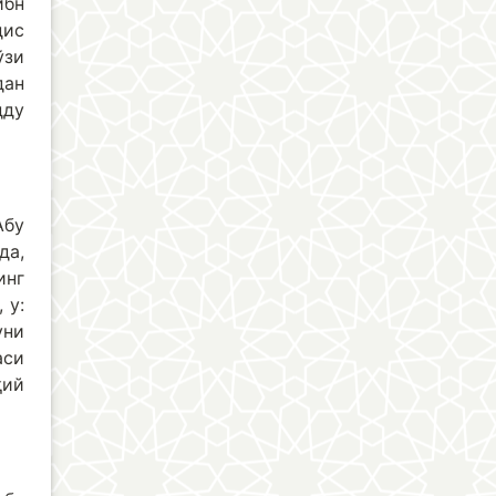
ибн
дис
ўзи
дан
дду
Абу
да,
инг
 у:
уни
аси
қий