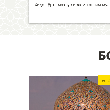
Ҳидоя ўрта махсус ислом таълим му
Б
2