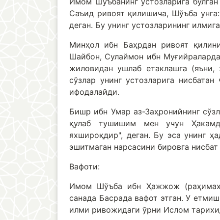
Имом Шўъбанинг устозларига бўлган
Саъид ривоят қилишича, Шўъба унга: 
деган. Бу унинг устозларининг илмиг
Минҳол ибн Баҳрдан ривоят қилини
Шайбон, Сулаймон ибн Муғийралардан
жиловидан ушлаб етаклашга (яъни, 
сўзлар унинг устозларига нисбатан
ифодалайди.
Бишр ибн Умар аз-Заҳронийнинг сўзл
қулаб тушишим мен учун Ҳакамд
яхшироқдир", деган. Бу эса унинг ҳ
эшитмаган нарсасини бировга нисбат
Вафоти:
Имом Шўъба ибн Ҳажжож (раҳимаҳу
санада Басрада вафот этган. У етмиш
илми ривожидаги ўрни Ислом тарихид