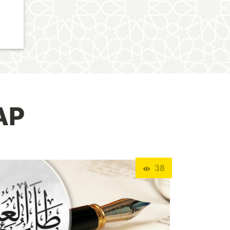
АР
38