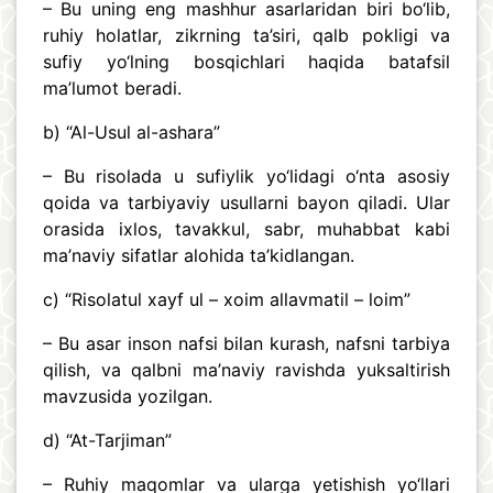
– Bu uning eng mashhur asarlaridan biri bo‘lib,
ruhiy holatlar, zikrning ta’siri, qalb pokligi va
sufiy yo‘lning bosqichlari haqida batafsil
ma’lumot beradi.
b) “Al-Usul al-ashara”
– Bu risolada u sufiylik yo‘lidagi o‘nta asosiy
qoida va tarbiyaviy usullarni bayon qiladi. Ular
orasida ixlos, tavakkul, sabr, muhabbat kabi
ma’naviy sifatlar alohida ta’kidlangan.
c) “Risolatul xayf ul – xoim allavmatil – loim”
– Bu asar inson nafsi bilan kurash, nafsni tarbiya
qilish, va qalbni ma’naviy ravishda yuksaltirish
mavzusida yozilgan.
d) “At-Tarjiman”
– Ruhiy maqomlar va ularga yetishish yo‘llari