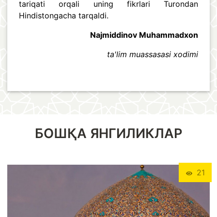
tariqati orqali uning fikrlari Turondan
Hindistongacha tarqaldi.
Najmiddinov Muhammadxon
ta'lim muassasasi xodimi
БОШҚА ЯНГИЛИКЛАР
21