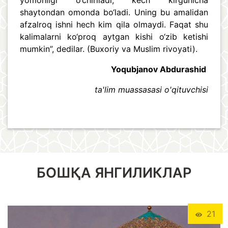
yomonligi o‘chiriladi, kech kirgunicha
shaytondan omonda bo‘ladi. Uning bu amalidan
afzalroq ishni hech kim qila olmaydi. Faqat shu
kalimalarni ko‘proq aytgan kishi o‘zib ketishi
mumkin”, dedilar. (Buxoriy va Muslim rivoyati).
Yoqubjanov Abdurashid
ta'lim muassasasi o'qituvchisi
БОШҚА ЯНГИЛИКЛАР
21