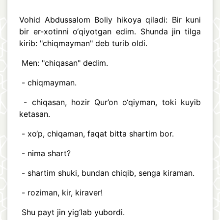
Vohid Abdussalom Boliy hikoya qiladi: Bir kuni
bir er-xotinni o‘qiyotgan edim. Shunda jin tilga
kirib: "chiqmayman" deb turib oldi.
Men: "chiqasan" dedim.
- chiqmayman.
- chiqasan, hozir Qur’on o‘qiyman, toki kuyib
ketasan.
- xo‘p, chiqaman, faqat bitta shartim bor.
- nima shart?
- shartim shuki, bundan chiqib, senga kiraman.
- roziman, kir, kiraver!
Shu payt jin yig‘lab yubordi.