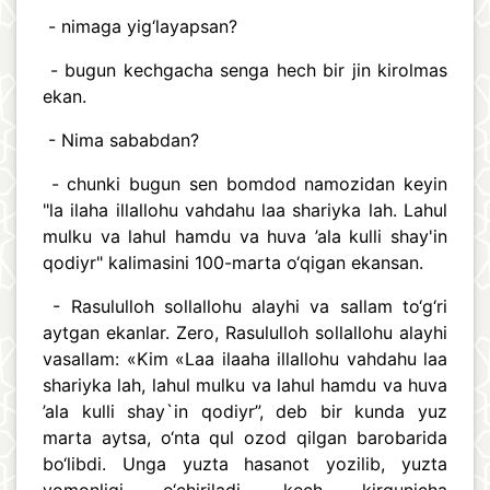
- nimaga yig‘layapsan?
- bugun kechgacha senga hech bir jin kirolmas
ekan.
- Nima sababdan?
- chunki bugun sen bomdod namozidan keyin
"la ilaha illallohu vahdahu laa shariyka lah. Lahul
mulku va lahul hamdu va huva ’ala kulli shay'in
qodiyr" kalimasini 100-marta o‘qigan ekansan.
- Rasululloh sollallohu alayhi va sallam to‘g‘ri
aytgan ekanlar. Zero, Rasululloh sollallohu alayhi
vasallam: «Kim «Laa ilaaha illallohu vahdahu laa
shariyka lah, lahul mulku va lahul hamdu va huva
’ala kulli shay`in qodiyr”, deb bir kunda yuz
marta aytsa, o‘nta qul ozod qilgan barobarida
bo‘libdi. Unga yuzta hasanot yozilib, yuzta