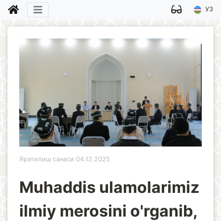
УЗ
Яратилиш санаси 04.12.2025
Muhaddis ulamolarimiz
ilmiy merosini o'rganib,