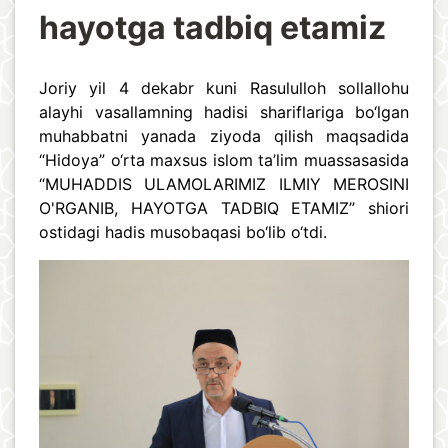
hayotga tadbiq etamiz
Joriy yil 4 dekabr kuni Rasululloh sollallohu
alayhi vasallamning hadisi shariflariga bo‘lgan
muhabbatni yanada ziyoda qilish maqsadida
“Hidoya” o‘rta maxsus islom ta’lim muassasasida
“MUHADDIS ULAMOLARIMIZ ILMIY MEROSINI
O'RGANIB, HAYOTGA TADBIQ ETAMIZ” shiori
ostidagi hadis musobaqasi bo‘lib o‘tdi.