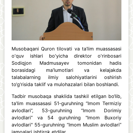
Musobaqani Quron tilovati va ta’lim muassasasi
o'quv ishlari bo'yicha direktor o'rinbosari
Sodiqjon Madmusayev tomonidan hadis
borasidagi ma’lumotlari va kelajakda
talabalarning ilmiy salohiyatlarini oshirish
to‘g‘risida taklif va mulohazalari bilan boshlandi.
Tadbir musobaqa shaklida tashkil etilgan bo‘lib,
ta’lim muassasasi 51-guruhning “Imom Termiziy
avlodlari”, 53-guruhning “Imom Dorimiy
avlodlari” va 54 guruhning "Imom Buxoriy
avlodlari" 55-guruhning “Imom Muslim avlodlari”
jamoalari ishtirok etdilar.