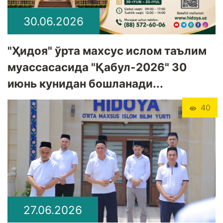
30.06.2026
"Ҳидоя" ўрта махсус ислом таълим
муассасасида "Қабул-2026" 30
июнь кунидан бошланади...
40
27.06.2026