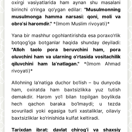
oxirgi vasiyatlarida ham aynan shu masalani
birinchi o‘ringa qo‘ygan edilar:
"Musulmonning
musulmonga hamma narsasi: qoni, moli va
obro‘si haromdir."
*(Imom Muslim rivoyati)*
Yana bir mashhur ogohlantirishda esa poraxo‘rlik
botqog‘iga botganlar haqida shunday deyiladi:
"Alloh taolo pora beruvchini ham, pora
oluvchini ham va ularning o‘rtasida vositachilik
qiluvchini ham la’natlagan."
*(Imom Ahmad
rivoyati)*
Allohning la’natiga duchor bo‘lish – bu dunyoda
ham, oxiratda ham baxtsizlikka yuz tutish
demakdir. Harom yo‘l bilan topilgan boylikda
hech qachon baraka bo‘lmaydi; u tezda
sovuriladi yoki egasiga turli xastaliklar, oilaviy
baxtsizliklar ko‘rinishida kulfat keltiradi.
Tarixdan ibrat: davlat chirog‘i va shaxsiy