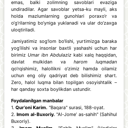
emas, balki zolimning savoblari evaziga
undiradilar. Agar savoblar yetsa-ku mayli, aks
holda mazlumlarning gunohlari poraxo‘r va
o‘g‘rilarning bo‘yniga yuklanadi va ular do‘zaxga
uloqtiriladi.
Jamiyatimiz sog‘lom bo‘lishi, yurtimizga baraka
yog‘ilishi va insonlar baxtli yashashi uchun har
birimiz
Umar ibn Abdulaziz
kabi xalq haqqidan,
davlat mulkidan va
harom luqmadan
qo‘rqishimiz, halollikni o‘zimiz hamda oilamiz
uchun eng oliy qadriyat deb bilishimiz shart.
Zero, halol luqma bilan topilgan osoyishtalik –
har qanday soxta boylikdan ustundir.
Foydalanilgan manbalar
1.
Qur’oni Karim.
"Baqara" surasi, 188-oyat.
2.
Imom al-Buxoriy.
"Al-Jome’ as-sahih" (Sahihul
Buxoriy).