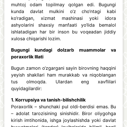
muhtoj odam topilmay qolgan edi. Bugungi
kunda davlat mulkini o‘z cho‘ntagi kabi
ko‘radigan, xizmat mashinasi yoki idora
ashyolarini shaxsiy manfaati yo‘lida bemalol
ishlatadigan har bir inson bu voqeadan jiddiy
xulosa chiqarishi lozim.
Bugungi kundagi dolzarb muammolar va
poraxorlik Illati
Bugun zamon o‘zgargani sayin birovning haqqini
yeyish shakllari ham murakkab va niqoblangan
tus olmoqda. Ulardan eng xavflilari
quyidagilardir:
1. Korrupsiya va tanish-bilishchilik
Poraxorlik – shunchaki pul oldi-berdisi emas. Bu
– adolat tarozisining sinishidir. Biror oliygohga
kirish imtihonida, ishga joylashishda yoki davlat