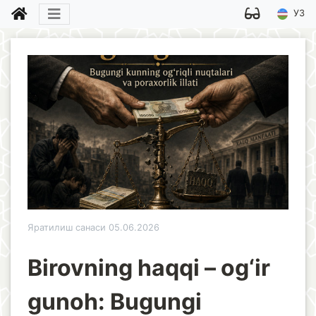
УЗ
Яратилиш санаси 05.06.2026
Birovning haqqi – og‘ir
gunoh: Bugungi