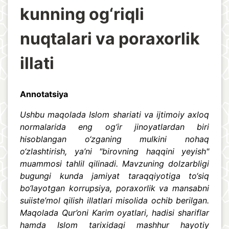
kunning og‘riqli
nuqtalari va poraxorlik
illati
Annotatsiya
Ushbu maqolada Islom shariati va ijtimoiy axloq
normalarida eng og‘ir jinoyatlardan biri
hisoblangan o‘zganing mulkini nohaq
o‘zlashtirish, ya’ni "birovning haqqini yeyish"
muammosi tahlil qilinadi. Mavzuning dolzarbligi
bugungi kunda jamiyat taraqqiyotiga to‘siq
bo‘layotgan korrupsiya, poraxorlik va mansabni
suiiste’mol qilish illatlari misolida ochib berilgan.
Maqolada Qur’oni Karim oyatlari, hadisi shariflar
hamda Islom tarixidagi mashhur hayotiy