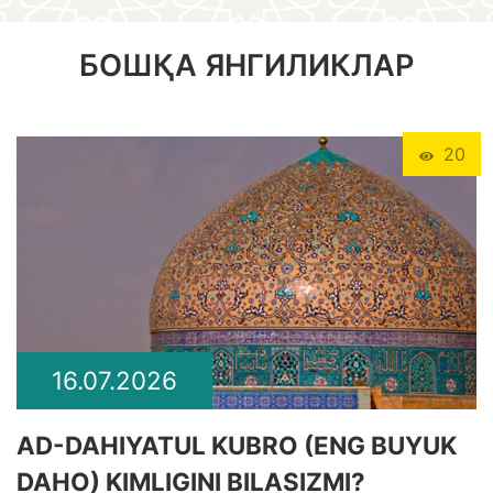
БОШҚА ЯНГИЛИКЛАР
20
16.07.2026
​AD-DAHIYATUL KUBRO (ENG BUYUK
DAHO) KIMLIGINI BILASIZMI?