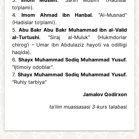
3.
Imom Muslim.
"Sahih Muslim" (Hadislar
to‘plami).
4.
Imom Ahmad ibn Hanbal.
"Al-Musnad"
(Hadislar to‘plami).
5.
Abu Bakr Abu Bakr Muhammad ibn al-Valid
al-Turtushi.
"Siraj al-Muluk" (Hukmdorlar
chirog‘i – Umar ibn Abdulaziz hayoti va odilligi
haqida).
6.
Shayx Muhammad Sodiq Muhammad Yusuf.
"Ijtimoiy odoblar".
7.
Shayx Muhammad Sodiq Muhammad Yusuf.
"Ruhiy tarbiya"
Jamalov Qodirxon
ta'lim muassasasi 3-kurs talabasi