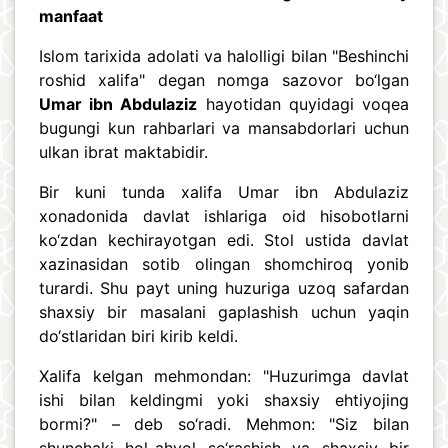
manfaat
Islom tarixida adolati va halolligi bilan "Beshinchi
roshid xalifa" degan nomga sazovor bo‘lgan
Umar ibn Abdulaziz
hayotidan quyidagi voqea
bugungi kun rahbarlari va mansabdorlari uchun
ulkan ibrat maktabidir.
Bir kuni tunda xalifa Umar ibn Abdulaziz
xonadonida davlat ishlariga oid hisobotlarni
ko‘zdan kechirayotgan edi. Stol ustida davlat
xazinasidan sotib olingan shomchiroq yonib
turardi. Shu payt uning huzuriga uzoq safardan
shaxsiy bir masalani gaplashish uchun yaqin
do‘stlaridan biri kirib keldi.
Xalifa kelgan mehmondan: "Huzurimga davlat
ishi bilan keldingmi yoki shaxsiy ehtiyojing
bormi?" – deb so‘radi. Mehmon: "Siz bilan