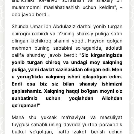
shunchaki hol-ahvol so‘rashish va shaxsiy bir
muammomni maslahatlashish uchun keldim", –
deb javob berdi.
Shunda Umar ibn Abdulaziz darhol yonib turgan
chiroqni o‘chirdi va o‘zining shaxsiy puliga sotib
olingan kichikroq shamni yoqdi. Hayron qolgan
mehmon buning sababini so‘raganida, adolatli
xalifa shunday javob berdi:
"Siz kirganingizda
yonib turgan chiroq va undagi moy xalqning
puliga, ya’ni davlat xazinasidan olingan edi. Men
u yorug‘likda xalqning ishini qilayotgan edim.
Endi esa biz siz bilan shaxsiy ishimizni
gaplashamiz. Xalqning haqqi bo‘lgan moyni o‘z
suhbatimiz uchun yoqishdan Allohdan
qo‘rqaman!"
Mana shu yuksak ma’naviyat va mas’uliyat
tuyg‘usi sababli uning davrida yurtda poraxorlik
butkul yo‘qolgan, hatto zakot berish uchun