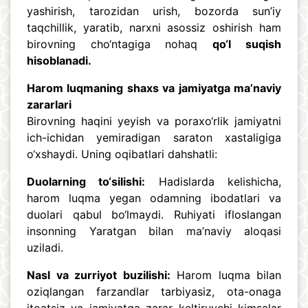
yashirish, tarozidan urish, bozorda sun’iy
taqchillik, yaratib, narxni asossiz oshirish ham
birovning cho‘ntagiga nohaq
qo‘l
suqish
hisoblanadi.
Harom luqmaning shaxs va jamiyatga ma’naviy
zararlari
Birovning haqini yeyish va poraxo‘rlik jamiyatni
ich-ichidan yemiradigan saraton xastaligiga
o‘xshaydi. Uning oqibatlari dahshatli:
Duolarning to‘silishi:
Hadislarda kelishicha,
harom luqma yegan odamning ibodatlari va
duolari qabul bo‘lmaydi. Ruhiyati ifloslangan
insonning Yaratgan bilan ma’naviy aloqasi
uziladi.
Nasl va zurriyot buzilishi:
Harom luqma bilan
oziqlangan farzandlar tarbiyasiz, ota-onaga