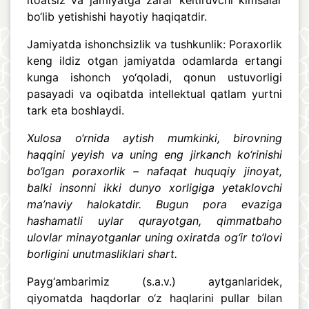
itoatsiz va jamiyatga zarar keltiruvchi kimsalar
bo‘lib yetishishi hayotiy haqiqatdir.
Jamiyatda ishonchsizlik va tushkunlik: Poraxorlik
keng ildiz otgan jamiyatda odamlarda ertangi
kunga ishonch yo‘qoladi, qonun ustuvorligi
pasayadi va oqibatda intellektual qatlam yurtni
tark eta boshlaydi.
Xulosa o‘rnida aytish mumkinki, birovning
haqqini yeyish va uning eng jirkanch ko‘rinishi
bo‘lgan poraxorlik – nafaqat huquqiy jinoyat,
balki insonni ikki dunyo xorligiga yetaklovchi
ma’naviy halokatdir. Bugun pora evaziga
hashamatli uylar qurayotgan, qimmatbaho
ulovlar minayotganlar uning oxiratda og‘ir to‘lovi
borligini unutmasliklari shart.
Payg‘ambarimiz (s.a.v.) aytganlaridek,
qiyomatda haqdorlar o‘z haqlarini pullar bilan