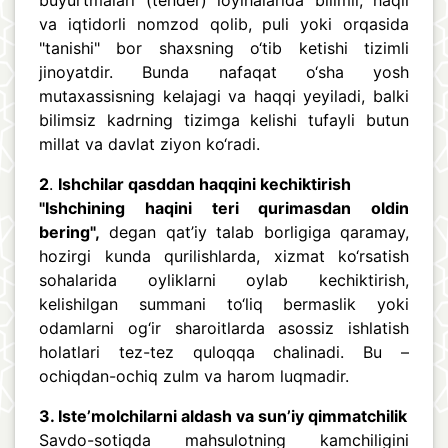
buyurtmalari (tender) loyihalarida bilimli, haqli
va iqtidorli nomzod qolib, puli yoki orqasida
"tanishi" bor shaxsning o‘tib ketishi tizimli
jinoyatdir. Bunda nafaqat o‘sha yosh
mutaxassisning kelajagi va haqqi yeyiladi, balki
bilimsiz kadrning tizimga kelishi tufayli butun
millat va davlat ziyon ko‘radi.
2
.
Ishchilar qasddan haqqini kechiktirish
"Ishchining haqini teri qurimasdan oldin
bering",
degan qat’iy talab borligiga qaramay,
hozirgi kunda qurilishlarda, xizmat ko‘rsatish
sohalarida oyliklarni oylab kechiktirish,
kelishilgan summani to‘liq bermaslik yoki
odamlarni og‘ir sharoitlarda asossiz ishlatish
holatlari tez-tez quloqqa chalinadi. Bu –
ochiqdan-ochiq zulm va harom luqmadir.
3. Iste’molchilarni aldash va sun’iy qimmatchilik
Savdo-sotiqda mahsulotning kamchiligini