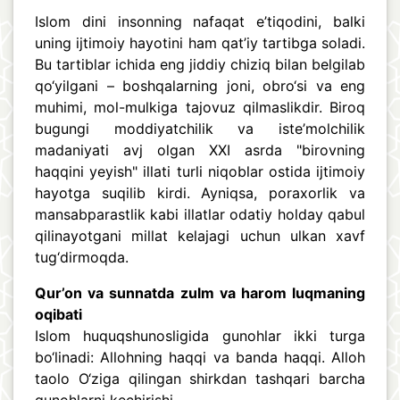
Islom dini insonning nafaqat e’tiqodini, balki
uning ijtimoiy hayotini ham qat’iy tartibga soladi.
Bu tartiblar ichida eng jiddiy chiziq bilan belgilab
qo‘yilgani – boshqalarning joni, obro‘si va eng
muhimi, mol-mulkiga tajovuz qilmaslikdir. Biroq
bugungi moddiyatchilik va iste’molchilik
madaniyati avj olgan XXI asrda "birovning
haqqini yeyish" illati turli niqoblar ostida ijtimoiy
hayotga suqilib kirdi. Ayniqsa, poraxorlik va
mansabparastlik kabi illatlar odatiy holday qabul
qilinayotgani millat kelajagi uchun ulkan xavf
tug‘dirmoqda.
Qur’on va sunnatda zulm va harom luqmaning
oqibati
Islom huquqshunosligida gunohlar ikki turga
bo‘linadi: Allohning haqqi va banda haqqi. Alloh
taolo O‘ziga qilingan shirkdan tashqari barcha