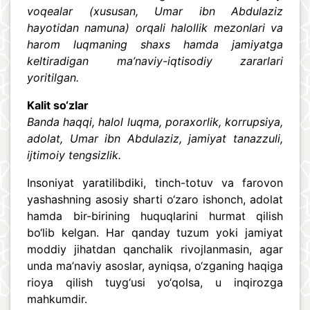
voqealar (xususan, Umar ibn Abdulaziz
hayotidan namuna) orqali halollik mezonlari va
harom luqmaning shaxs hamda jamiyatga
keltiradigan ma’naviy-iqtisodiy zararlari
yoritilgan.
Kalit so‘zlar
Banda haqqi, halol luqma, poraxorlik, korrupsiya,
adolat, Umar ibn Abdulaziz, jamiyat tanazzuli,
ijtimoiy tengsizlik.
Insoniyat yaratilibdiki, tinch-totuv va farovon
yashashning asosiy sharti o‘zaro ishonch, adolat
hamda bir-birining huquqlarini hurmat qilish
bo‘lib kelgan. Har qanday tuzum yoki jamiyat
moddiy jihatdan qanchalik rivojlanmasin, agar
unda ma’naviy asoslar, ayniqsa, o‘zganing haqiga
rioya qilish tuyg‘usi yo‘qolsa, u inqirozga
mahkumdir.