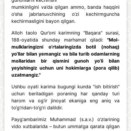
gunohlarni kechirishi
mumkinligini va’da qilgan ammo, banda haqqini
o‘sha jabrlanuvchining o‘zi kechirmguncha
kechirmasligini bayon qilgan.
Alloh taolo Qur’oni karimning "Baqara" surasi,
188-oyatida shunday marhamat qiladi:
"Mol-
mulklaringizni o‘rtalaringizda botil (nohaq)
yo‘llar bilan yemangiz va bila turib odamlarning
mollaridan bir qismini gunoh yo‘li bilan
yeyishingiz uchun uni hokimlarga (pora qilib)
uzatmangiz."
Ushbu oyati karima bugungi kunda "ish bitirish"
uchun beriladigan poraning har qanday turi
harom va og‘ir jinoyat ekaniga eng aniq va
to‘g‘ridan-to‘g‘ri dalildir.
Payg‘ambarimiz Muhammad (s.a.v.) o‘zlarining
vido xutbalarida – butun ummatga qarata qilgan