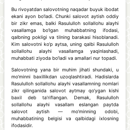
Bu rivoyatdan salovotning naqadar buyuk ibodat
ekani ayon bo‘ladi. Chunki salovot aytish oddiy
bir zikr emas, balki Rasululloh sollallohu alayhi
vasallamga bo‘lgan muhabbatning ifodasi,
qalbning pokligi va tilning barakasi hisoblanadi.
Kim salovotni ko‘p aytsa, uning qalbi Rasululloh
sollallohu alayhi vasallamga yaqinlashadi,
muhabbati ziyoda bo‘ladi va amallari nur topadi.
Salovotning yana bir muhim jihati shundaki, u
mo‘minni baxillikdan uzoqlashtiradi. Hadislarda
Rasululloh sollallohu alayhi vasallamning nomlari
zikr qilinganida salovot aytmay qo‘ygan kishi
baxil deb ta’riflangan. Demak, Rasululloh
sollallohu alayhi vasallam eslangan paytda
salovot aytish — mo‘minning odobi,
muhabbatining belgisi va qalbidagi ixlosning
ifodasidir.