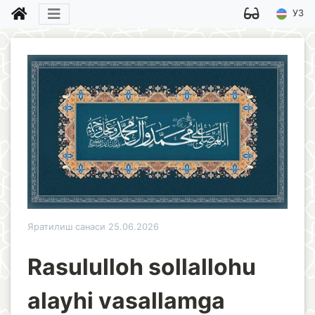
УЗ
Яратилиш санаси 25.06.2026
Rasululloh sollallohu
alayhi vasallamga