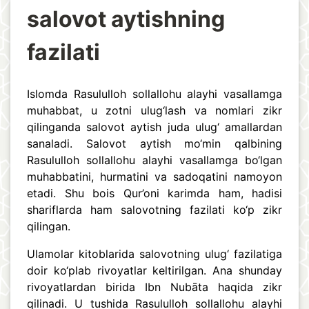
salovot aytishning
fazilati
Islomda Rasululloh sollallohu alayhi vasallamga
muhabbat, u zotni ulug‘lash va nomlari zikr
qilinganda salovot aytish juda ulug‘ amallardan
sanaladi. Salovot aytish mo‘min qalbining
Rasululloh sollallohu alayhi vasallamga bo‘lgan
muhabbatini, hurmatini va sadoqatini namoyon
etadi. Shu bois Qur’oni karimda ham, hadisi
shariflarda ham salovotning fazilati ko‘p zikr
qilingan.
Ulamolar kitoblarida salovotning ulug‘ fazilatiga
doir ko‘plab rivoyatlar keltirilgan. Ana shunday
rivoyatlardan birida Ibn Nubāta haqida zikr
qilinadi. U tushida Rasululloh sollallohu alayhi