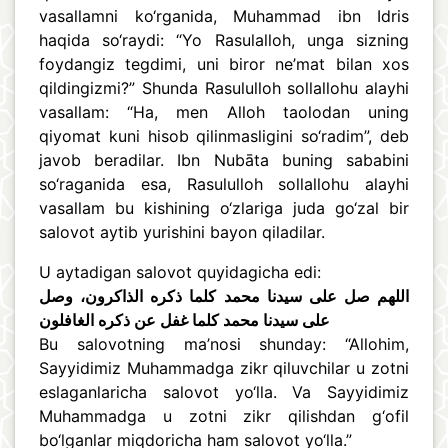
vasallamni ko‘rganida, Muhammad ibn Idris
haqida so‘raydi: “Yo Rasulalloh, unga sizning
foydangiz tegdimi, uni biror ne’mat bilan xos
qildingizmi?” Shunda Rasululloh sollallohu alayhi
vasallam: “Ha, men Alloh taolodan uning
qiyomat kuni hisob qilinmasligini so‘radim”, deb
javob beradilar. Ibn Nubāta buning sababini
so‘raganida esa, Rasululloh sollallohu alayhi
vasallam bu kishining o‘zlariga juda go‘zal bir
salovot aytib yurishini bayon qiladilar.
U aytadigan salovot quyidagicha edi:
اللهم صل على سيدنا محمد كلما ذكره الذاكرون، وصل
على سيدنا محمد كلما غفل عن ذكره الغافلون
Bu salovotning ma’nosi shunday: “Allohim,
Sayyidimiz Muhammadga zikr qiluvchilar u zotni
eslaganlaricha salovot yo‘lla. Va Sayyidimiz
Muhammadga u zotni zikr qilishdan g‘ofil
bo‘lganlar miqdoricha ham salovot yo‘lla.”