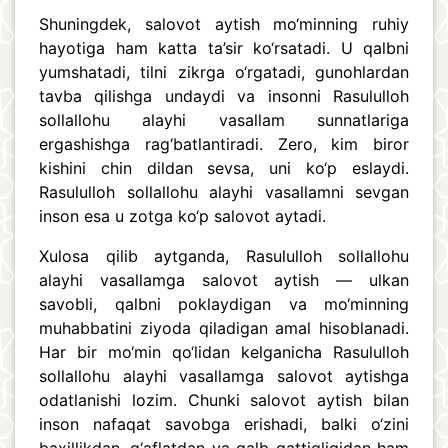
Shuningdek, salovot aytish mo‘minning ruhiy
hayotiga ham katta ta’sir ko‘rsatadi. U qalbni
yumshatadi, tilni zikrga o‘rgatadi, gunohlardan
tavba qilishga undaydi va insonni Rasululloh
sollallohu alayhi vasallam sunnatlariga
ergashishga rag‘batlantiradi. Zero, kim biror
kishini chin dildan sevsa, uni ko‘p eslaydi.
Rasululloh sollallohu alayhi vasallamni sevgan
inson esa u zotga ko‘p salovot aytadi.
Xulosa qilib aytganda, Rasululloh sollallohu
alayhi vasallamga salovot aytish — ulkan
savobli, qalbni poklaydigan va mo‘minning
muhabbatini ziyoda qiladigan amal hisoblanadi.
Har bir mo‘min qo‘lidan kelganicha Rasululloh
sollallohu alayhi vasallamga salovot aytishga
odatlanishi lozim. Chunki salovot aytish bilan
inson nafaqat savobga erishadi, balki o‘zini