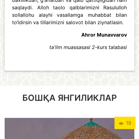
baxillikdan, g‘aflatdan va qalb qattiqligidan ham
saqlaydi. Alloh taolo qalblarimizni Rasululloh
sollallohu alayhi vasallamga muhabbat bilan
to‘ldirsin va tillarimizni salovot bilan ziynatlasin.
Ahror Munavvarov
ta'lim muassasasi 2-kurs talabasi
БОШҚА ЯНГИЛИКЛАР
19