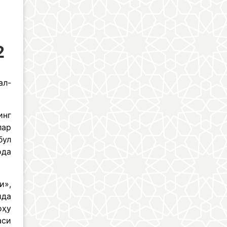
2
ал-
инг
лар
бул
ода
и»,
ида
оҳу
аси