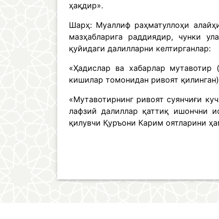
ҳақдир».
Шарҳ: Муаллиф раҳматуллоҳи алайҳи
мазҳабларига раддиядир, чунки ул
қуйидаги далилларни келтирганлар:
«Ҳадислар ва хабарлар мутавотир 
кишилар томонидан ривоят қилинган)
«Мутавотирнинг ривоят суянчиғи куч
лафзий далиллар қаттиқ ишончни и
қилувчи Қуръони Карим оятларини ҳам