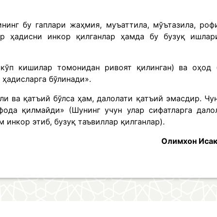
нинг бу гаплари жаҳмия, муъаттила, мўътазила, роф
ар ҳадисни инкор қилганлар ҳамда бу бузуқ ишлар
(кўп кишилар томонидан ривоят қилинган) ва оҳод 
 ҳадисларга бўлинади».
ли ва қатъий бўлса ҳам, далолати қатъий эмасдир. Чу
фода қилмайди» (Шунинг учун улар сифатларга дало
 инкор этиб, бузуқ таъвиллар қилганлар).
Олимхон Иса