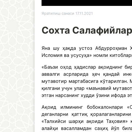
Яратилиш санаси 17.11.2021
Сохта Салафийлар
Яна шу ҳақда устоз Абдурроҳман Ҳ
Исломия ва усусуҳа» номли китоблар
«Баъзи оҳод ҳадислар ақоиднинг би
аввалги асрларида ҳеч қандай инк
мутавотир мартабасига кўтарилган. 
қилгани учун улар «маънавий мутавот
этган нарсанинг худди ўзини ифода э
Ақоид илмининг бобокалонлари «
деганларни қаттиқ қоралаганларин
«Талхийси шарҳи ақоиди Таҳовия» к
алайҳи васалламдан саҳиҳ йўл бил