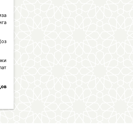
иза
ига
(оз
нки
лат
қов