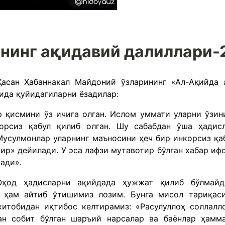
нинг ақидавий далиллари-
асан Ҳабаннакал Майдоний ўзларининг «Ал-Ақийда 
ида қуйидагиларни ёзадилар:
р қисмини ўз ичига олган. Ислом уммати уларни ўзин
орсиз қабул қилиб олган. Шу сабабдан ўша ҳадис
Мусулмонлар уларнинг маъносини ҳеч бир инкорсиз қа
ир» дейилади. У эса лафзи мутавотир бўлган хабар иф
тади».
Оҳод ҳадисларни ақийдада ҳужжат қилиб бўлмайд
и ҳам айтиб ўтишимиз лозим. Бунга мисол тариқас
итобидан иқтибос келтирамиз: «Расулуллоҳ соллалл
ан собит бўлган шаръий нарсалар ва баёнлар ҳамм