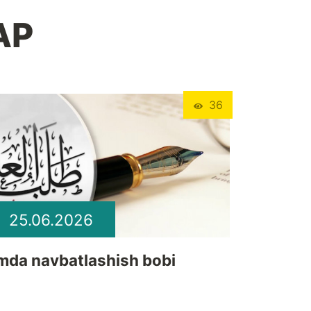
АР
36
25.06.2026
lmda navbatlashish bobi