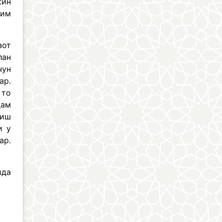
кин
зим
зот
лан
чун
ар.
 то
ҳам
лиш
и у
ар.
ида