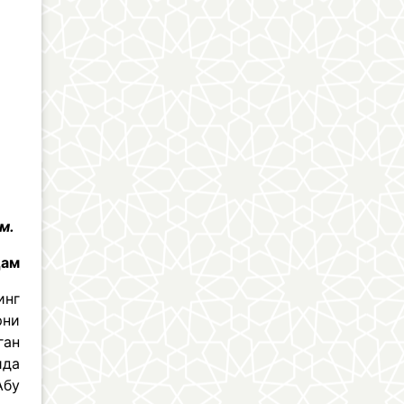
м.
дам
инг
рни
ган
ида
Абу