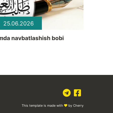
25.06.2026
lmda navbatlashish bobi
This template is made with
by Cherry