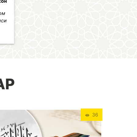
жон
лом
иси
АР
36