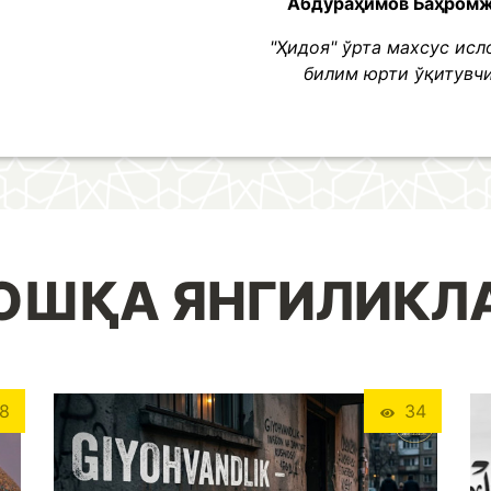
Абдураҳимов Баҳром
"Ҳидоя" ўрта махсус ис
билим юрти ўқитувч
ОШҚА ЯНГИЛИКЛ
8
34