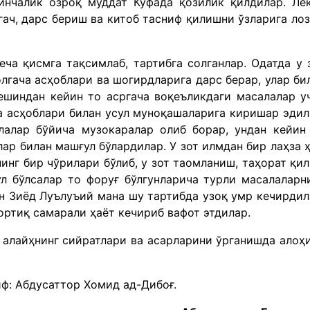
инчалик озроқ муддат Куфада қозилик қилдилар. Ле
ач, дарс бериш ва китоб тасниф қилишни ўзларига ло
еча қисмга тақсимлаб, тартибга солганлар. Одатда у 
лгача асҳоблари ва шогирдларига дарс берар, улар би
ешиндан кейин то асргача воқеъликдаги масалалар у
а асҳоблари билан усул муноқашаларига киришар эдил
лалар бўйича музокаралар олиб борар, ундан кейин
ар билан машғул бўлардилар. У зот илмдан бир лаҳза 
инг бир чўрилари бўлиб, у зот таомланиш, таҳорат қи
л бўлсалар то форуғ бўлгунларича турли масалаларн
н Зиёд Луълуъий мана шу тартибда узоқ умр кечирдил
ортиқ самарали ҳаёт кечириб вафот этдилар.
алайҳнинг сийратлари ва асарларини ўрганишда алоҳ
ф: Абдусаттор Хомид ад-Дибоғ.