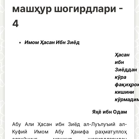
машҳур шогирдлари -
4
Имом Ҳасан Ибн Зиёд
Ҳасан
ибн
Зиёддан
кўра
фақиҳро
кишини
кўрмадим
Яҳё ибн Одам
Абу Али Ҳасан ибн Зиёд ал-Луълуъий ал-
Куфий Имом Абу Ҳанифа раҳматуллоҳ