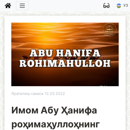
УЗ
Яратилиш санаси 12.03.2022
Имом Абу Ҳанифа
роҳимаҳуллоҳнинг