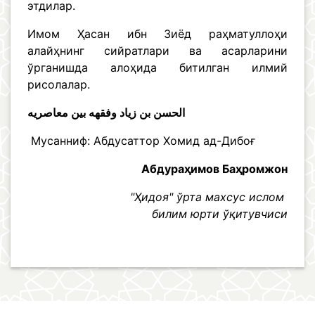
этдилар.
Имом Ҳасан ибн Зиёд раҳматуллоҳи
алайҳнинг сийратлари ва асарларини
ўрганишда алоҳида битилган илмий
рисолалар.
الحسن بن زياد وفقهه بين معاصريه
Мусанниф: Абдусаттор Хомид ад-Дибоғ
Абдураҳимов Баҳромжон
"Ҳидоя" ўрта махсус ислом
билим юрти ўқитувчиси