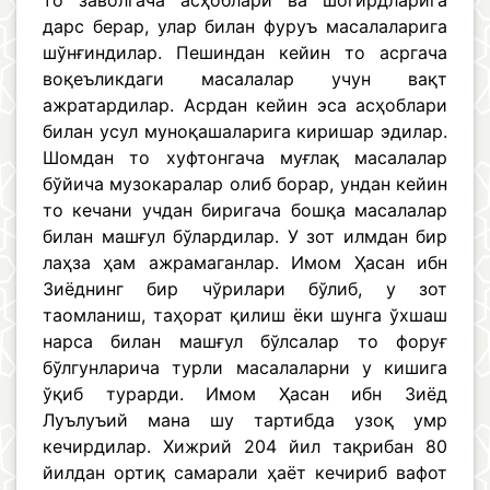
то заволгача асҳоблари ва шогирдларига
дарс берар, улар билан фуруъ масалаларига
шўнғиндилар. Пешиндан кейин то асргача
воқеъликдаги масалалар учун вақт
ажратардилар. Асрдан кейин эса асҳоблари
билан усул муноқашаларига киришар эдилар.
Шомдан то хуфтонгача муғлақ масалалар
бўйича музокаралар олиб борар, ундан кейин
то кечани учдан биригача бошқа масалалар
билан машғул бўлардилар. У зот илмдан бир
лаҳза ҳам ажрамаганлар. Имом Ҳасан ибн
Зиёднинг бир чўрилари бўлиб, у зот
таомланиш, таҳорат қилиш ёки шунга ўхшаш
нарса билан машғул бўлсалар то форуғ
бўлгунларича турли масалаларни у кишига
ўқиб турарди. Имом Ҳасан ибн Зиёд
Луълуъий мана шу тартибда узоқ умр
кечирдилар. Хижрий 204 йил тақрибан 80
йилдан ортиқ самарали ҳаёт кечириб вафот