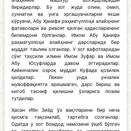
алаҳйнинг машхур шогирдларидан
биридирлар. Бу зот жуда олим, омил,
суннатни ва унга эргашувчиларни яхши
кўрувчи, Абу Ҳанифа раҳматуллоҳи алайҳнинг
фатаволари ва ривоят қилган ҳадисларининг
билимдони бўлганлар. Имом Абу Ҳанифа
раҳматуллоҳи алайҳнинг дарсларида бир
муддат таълим олганлар. У зот вафотларидан
сўнг таҳсили илмни Имом Зуфар ва Имом
Абу Юсуфларда давом эттирадилар.
Кейинчалик озроқ муддат Куфада қозилик
қилдилар. Лекин унда унчалик
мувоффақиятга эришмагач, дарс бериш ва
китоб тасниф қилишни ўзларига лозим
тутдилар.
Ҳасан Ибн Зиёд ўз вақтларини бир неча
қисмга тақсимлаб, тартибга солганлар.
Одатда у зот бомдод намозини ўқиб бўлгач