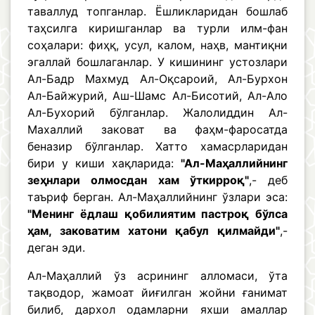
таваллуд топганлар. Ёшликларидан бошлаб
таҳсилга киришганлар ва турли илм-фан
соҳалари: фиҳқ, усул, калом, наҳв, мантиқни
эгаллай бошлаганлар. У кишининг устозлари
Ал-Бадр Махмуд Ал-Оқсароий, Ал-Бурхон
Ал-Байжурий, Аш-Шамс Ал-Бисотий, Ал-Ало
Ал-Бухорий бўлганлар. Жалолиддин Ал-
Махаллий заковат ва фаҳм-фаросатда
беназир бўлганлар. Хатто хамасрларидан
бири у киши хақларида:
"Ал-Маҳаллийнинг
зеҳнлари олмосдан хам ўткирроқ"
,- деб
таъриф берган. Ал-Маҳаллийнинг ўзлари эса:
"Менинг ёдлаш қобилиятим пастроқ бўлса
ҳам, заковатим хатони қабул қилмайди"
,-
деган эди.
Ал-Маҳаллий ўз асрининг алломаси, ўта
тақводор, жамоат йиғилган жойни ғанимат
билиб, дархол одамларни яхши амаллар