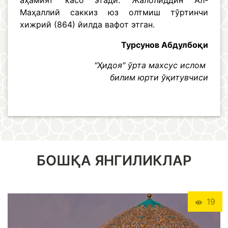
аҳамият касб этади. Жалолиддин Ал-
Маҳаллий саккиз юз олтмиш тўртинчи
хижрий (864) йилда вафот этган.
Турсунов Абдулбоқи
"Ҳидоя" ўрта махсус ислом
билим юрти ўқитувчиси
БОШҚА ЯНГИЛИКЛАР
19