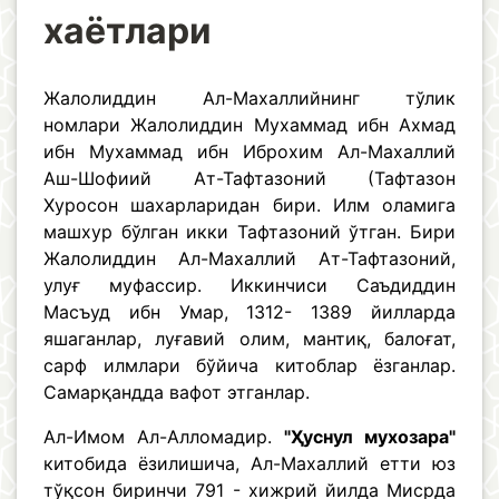
хаётлари
Жалолиддин Ал-Махаллийнинг тўлик
номлари Жалолиддин Мухаммад ибн Ахмад
ибн Мухаммад ибн Иброхим Ал-Махаллий
Аш-Шофиий Ат-Тафтазоний (Тафтазон
Хуросон шахарларидан бири. Илм оламига
машхур бўлган икки Тафтазоний ўтган. Бири
Жалолиддин Ал-Махаллий Ат-Тафтазоний,
улуғ муфассир. Иккинчиси Саъдиддин
Масъуд ибн Умар, 1312- 1389 йилларда
яшаганлар, луғавий олим, мантиқ, балоғат,
сарф илмлари бўйича китоблар ёзганлар.
Самарқандда вафот этганлар.
Ал-Имом Ал-Алломадир.
"Ҳуснул мухозара"
китобида ёзилишича, Ал-Махаллий етти юз
тўқсон биринчи 791 - хижрий йилда Мисрда