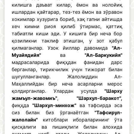
килишга даъват килар, ёмон ва нолойиқ
ишлардан қайтарар, тез-тез ёмон ва зўравон
хокимлар хузурига бориб, хақ гапни айтишда
хеч кимни риоя қилиб ўтирмас, қаттиқ
табиатли киши эди. У кишига бир неча бор
қозиликни таклиф этишган, у зот қабул
қилмаганлар. Узок йиллар давомида
"Ал-
Муайядийя"
ва
"Ал-Баркукийя"
мадрасаларида фиқҳдан фанидан дарс
берганлар, тирикчилик учун тижорат билан
шуғулланганлар. Жалолиддин Ал-
Маҳаллийдан бир неча асарларни мерос
қолдирганлар. Улардан усулда
"Шарху
жамъул-жавомиъ"
,
"Шархул-баракот",
фиқҳда
"Шархул-минхож"
ва тафсирда эса
сиз билан биз ўрганаётган
"Тафсирул-
жалолайн"
китоблари ибораларининг ўта
қисқалиги ва пишиқлиги билан алохида