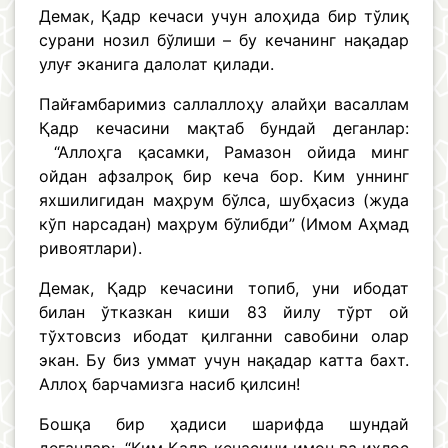
Демак, Қадр кечаси учун алоҳида бир тўлиқ
сурани нозил бўлиши – бу кечанинг нақадар
улуғ эканига далолат қилади.
Пайғамбаримиз саллаллоҳу алайҳи васаллам
Қадр кечасини мақтаб бундай деганлар:
“Аллоҳга қасамки, Рамазон ойида минг
ойдан афзалроқ бир кеча бор. Ким уннинг
яхшилигидан маҳрум бўлса, шубҳасиз (жуда
кўп нарсадан) маҳрум бўлибди” (Имом Аҳмад
ривоятлари).
Демак, Қадр кечасини топиб, уни ибодат
билан ўтказкан киши 83 йилу тўрт ой
тўхтовсиз ибодат қилганни савобини олар
экан. Бу биз уммат учун нақадар катта бахт.
Аллоҳ барчамизга насиб қилсин!
Бошқа бир ҳадиси шарифда шундай