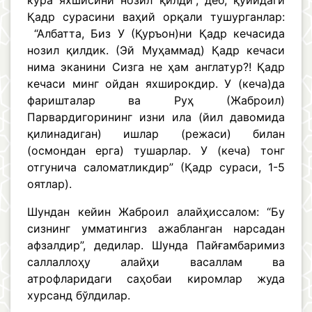
кўра яхшисини нозил қилди”, деб, қуйидаги
Қадр сурасини ваҳий орқали тушурганлар:
“Албатта, Биз У (Қуръон)ни Қадр кечасида
нозил қилдик. (Эй Муҳаммад) Қадр кечаси
нима эканини Сизга не ҳам англатур?! Қадр
кечаси минг ойдан яxширокдир. У (кеча)да
фаришталар ва Руҳ (Жаброил)
Парвардигорининг изни ила (йил давомида
қилинадиган) ишлар (режаси) билан
(осмондан ерга) тушарлар. У (кеча) тонг
отгунича саломатликдир” (Қадр сураси, 1-5
оятлар).
Шундан кейин Жаброил алайҳиссалом: “Бу
сизнинг умматингиз ажабланган нарсадан
афзалдир”, дедилар. Шунда Пайғамбаримиз
саллаллоҳу алайҳи васаллам ва
атрофларидаги саҳобаи киромлар жуда
хурсанд бўлдилар.