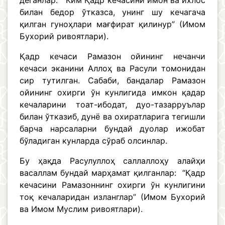
деганлар: “Ким Қадр кечасини имон ва ихлос
билан бедор ўтказса, унинг шу кечагача
қилган гуноҳлари мағфират қилинур” (Имом
Бухорий ривоятлари).
Қадр кечаси Рамазон ойининг нечанчи
кечаси эканини Аллоҳ ва Расули томонидан
сир тутилган. Сабаби, бандалар Рамазон
ойининг охирги ўн кунлигида имкон қадар
кечаларини тоат-ибодат, дуо-тазарруълар
билан ўтказиб, дунё ва охиратларига тегишли
барча нарсаларни бундай дуолар ижобат
бўладиган кунларда сўраб олсинлар.
Бу ҳақда Расулуллоҳ саллаллоҳу алайҳи
васаллам бундай марҳамат қилганлар: “Қадр
кечасини Рамазоннинг охирги ўн кунлигини
тоқ кечаларидан изланглар” (Имом Бухорий
ва Имом Муслим ривоятлари).