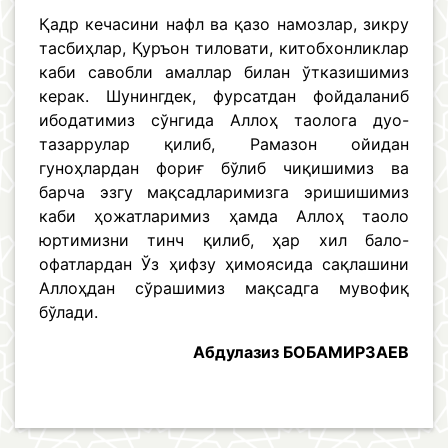
Қадр кечасини нафл ва қазо намозлар, зикру
тасбиҳлар, Қуръон тиловати, китобхонликлар
каби савобли амаллар билан ўтказишимиз
керак. Шунингдек, фурсатдан фойдаланиб
ибодатимиз сўнгида Аллоҳ таолога дуо-
тазаррулар қилиб, Рамазон ойидан
гуноҳлардан фориғ бўлиб чиқишимиз ва
барча эзгу мақсадларимизга эришишимиз
каби ҳожатларимиз ҳамда Аллоҳ таоло
юртимизни тинч қилиб, ҳар хил бало-
офатлардан Ўз ҳифзу ҳимоясида сақлашини
Аллоҳдан сўрашимиз мақсадга мувофиқ
бўлади.
Абдулазиз БОБАМИРЗАЕВ