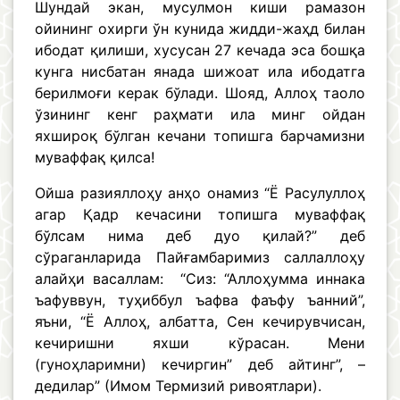
Шундай экан, мусулмон киши рамазон
ойининг охирги ўн кунида жидди-жаҳд билан
ибодат қилиши, хусусан 27 кечада эса бошқа
кунга нисбатан янада шижоат ила ибодатга
берилмоғи керак бўлади. Шояд, Аллоҳ таоло
ўзининг кенг раҳмати ила минг ойдан
яхшироқ бўлган кечани топишга барчамизни
муваффақ қилса!
Ойша разияллоҳу анҳо онамиз “Ё Расулуллоҳ
агар Қадр кечасини топишга муваффақ
бўлсам нима деб дуо қилай?” деб
сўраганларида Пайғамбаримиз саллаллоҳу
алайҳи васаллам: “Сиз: “Аллоҳумма иннака
ъафуввун, туҳиббул ъафва фаъфу ъанний”,
яъни, “Ё Аллоҳ, албатта, Сен кечирувчисан,
кечиришни яхши кўрасан. Мени
(гуноҳларимни) кечиргин” деб айтинг”, –
дедилар” (Имом Термизий ривоятлари).