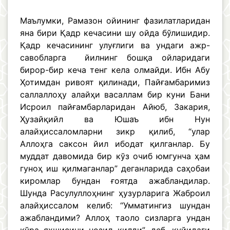
Маълумки, Рамазон ойининг фазилатларидан
яна бири Қадр кечасини шу ойда бўлишидир.
Қадр кечасининг улуғлиги ва ундаги ажр-
савобларга йилнинг бошқа ойларидаги
бирор-бир кеча тенг кела олмайди. Ибн Абу
Ҳотимдан ривоят қилинади, Пайғамбаримиз
саллаллоҳу алайҳи васаллам бир куни Бани
Исроил пайғамбарларидан Айюб, Закария,
Ҳузайқийл ва Юшаъ ибн Нун
алайҳиссаломларни зикр қилиб, “улар
Аллоҳга саксон йил ибодат қилганлар. Бу
муддат давомида бир кўз очиб юмгунча ҳам
гуноҳ иш қилмаганлар” деганларида саҳобаи
киромлар бундан ғоятда ажабландилар.
Шунда Расулуллоҳнинг ҳузурларига Жаброил
алайҳиссалом келиб: “Умматингиз шундан
ажабландими? Аллоҳ таоло сизларга ундан