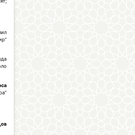
ят;
лил
ир”
ида
оло
эса
ра”
қов