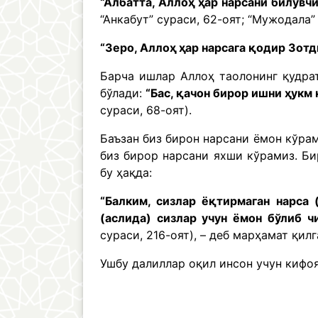
“Албатта, Аллоҳ ҳар нарсани билувч
“Анкабут” сураси, 62-оят; “Мужодала” 
“Зеро, Аллоҳ ҳар нарсага қодир Зотд
Барча ишлар Аллоҳ таолонинг қудра
бўлади:
“Бас, қачон бирор ишни ҳукм қ
сураси, 68-оят).
Баъзан биз бирон нарсани ёмон кўрам
биз бирор нарсани яхши кўрамиз. Би
бу ҳақда:
“Балким, сизлар ёқтирмаган нарса 
(аслида) сизлар учун ёмон бўлиб ч
сураси, 216-оят), – деб марҳамат қил
Ушбу далиллар оқил инсон учун кифоя