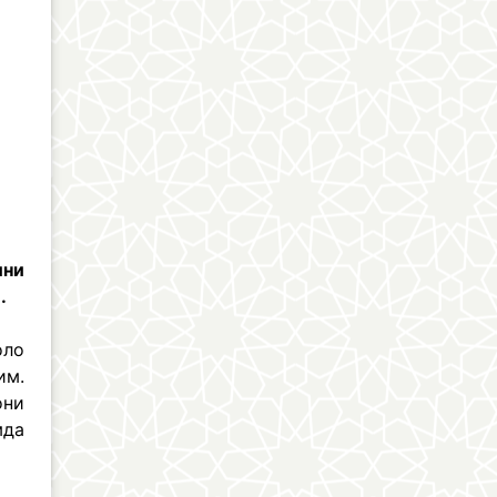
ини
.
оло
им.
они
мда