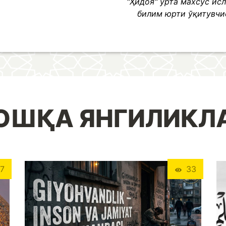
"Ҳидоя" ўрта махсус ис
билим юрти ўқитувч
ОШҚА ЯНГИЛИКЛ
7
33