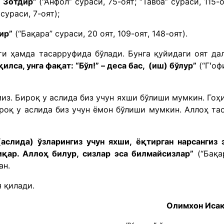
и Зотдир”
(“Анфол” сураси, 75-оят; “Тавба” сураси, 115-о
сураси, 7-оят);
ир”
(“Бақара” сураси, 20 оят, 109-оят, 148-оят).
ти ҳамда тасарруфида бўлади. Бунга қуйидаги оят да
илса, унга фақат: “Бўл!” – деса бас, (иш) бўлур”
(“Гʻоф
из. Бироқ у аслида биз учун яхши бўлиши мумкин. Гоҳ
роқ у аслида биз учун ёмон бўлиши мумкин. Аллоҳ та
(аслида) ўзларингиз учун яхши, ёқтирган нарсангиз 
иқар. Аллоҳ билур, сизлар эса билмайсизлар”
(“Бақа
ган.
 қилади.
Олимхон Иса