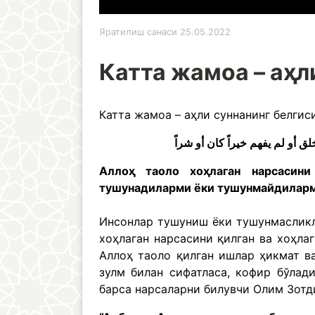
Яратилиш санаси 25.05.2022
Катта жамоа – аҳл
Катта жамоа – аҳли суннанинг белгис
Аллоҳ таоло хоҳлаган нарсасини
тушунадиларми ёки тушунмайдиларми
Инсонлар тушуниш ёки тушунмасликл
хоҳлаган нарсасини қилган ва хоҳла
Аллоҳ таоло қилган ишлар ҳикмат в
зулм билан сифатласа, кофир бўлад
барса нарсаларни билувчи Олим Зотди