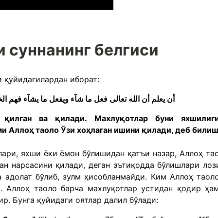
и суннанинг белгиси
и қуйидагилардан иборат:
أن يعلم أن الله تعالى فعل ما شآء ويفعل ما يشآء فهم الخلق أو لم يفهم خيراً كان أو شراً
 қилган ва қилади. Махлуқотлар буни яхшилиг
 Аллоҳ таоло Ўзи хоҳлаган ишини қилади, деб билиш
ари, яхши ёки ёмон бўлишидан қатъи назар, Аллоҳ та
ган нарсасини қилади, деган эътиқодда бўлишлари лоз
а адолат бўлиб, зулм ҳисобланмайди. Ким Аллоҳ таол
и. Аллоҳ таоло барча махлуқотлар устидан қодир ҳа
р. Бунга қуйидаги оятлар далил бўлади: