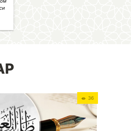
лом
иси
АР
36