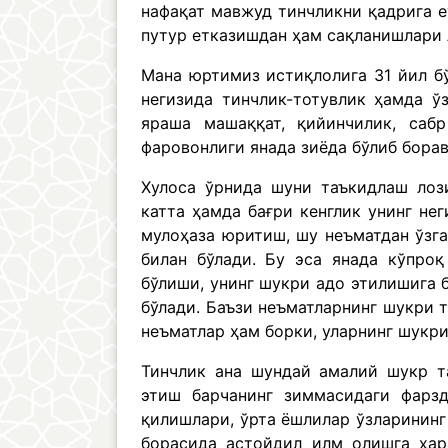
нафақат мавжуд тинчликни қадрига е
путур етказишдан ҳам сақланишлари 
Мана юртимиз истиқлолига 31 йил б
негизида тинчлик-тотувлик ҳамда ў
яраша машаққат, қийинчилик, сабр
фаровонлиги янада зиёда бўлиб бора
Хулоса ўрнида шуни таъкидлаш лози
катта ҳамда бағри кенглик унинг не
мулоҳаза юритиш, шу неъматдан ўзг
билан бўлади. Бу эса янада кўпро
бўлиши, унинг шукри адо этилишига 
бўлади. Баъзи неъматларнинг шукри т
неъматлар ҳам борки, уларнинг шукр
Тинчлик ана шундай амалий шукр т
этиш барчанинг зиммасидаги фарзд
қилишлари, ўрта ёшлилар ўзларининг
борасида астойдил илм олишга ҳар