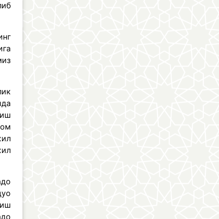
либ
инг
ига
миз
лик
ида
риш
вом
хил
хил
адо
дуо
тиш
адо