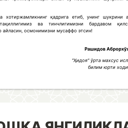
а хотиржамликнинг қадрига етиб, унинг шукрини 
тақиллигимиз ва тинчлигимизни бардавом қилс
 айласин, осмонимизни мусаффо этсин!
Рашидов Аброрх
"Ҳидоя" ўрта махсус ис
билим юрти ход
ОШҚА ЯНГИЛИКЛ