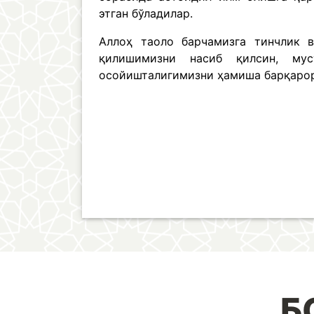
этган бўладилар.
Аллоҳ таоло барчамизга тинчлик в
қилишимизни насиб қилсин, мус
осойишталигимизни ҳамиша барқарор
Б