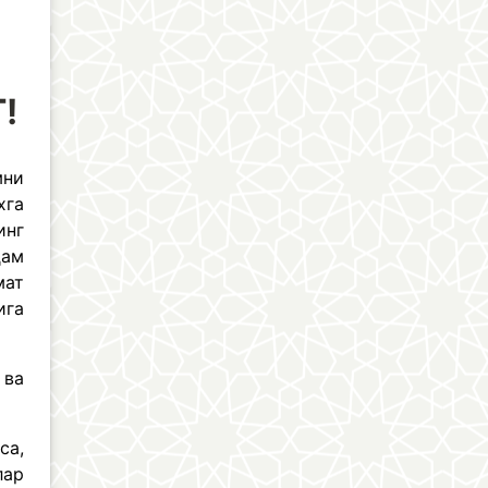
!
мни
хга
инг
ҳам
мат
ига
 ва
са,
лар