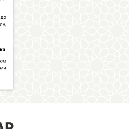
адо
ин,
ўжа
лом
ими
АР