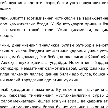
тиб, шукрини адо этишлари, балки унга ношукрлик қи
лозим.
ўлди. Албатта юртимизнинг истиқлоли ва тараққиётин
заро ҳамжиҳатлик ётади. Ушбу ютуқларга эришиш ўз
 ва матонат талаб этади. Умид қиламизки, халқи
веради.
мки, динимизнинг тинчликка бўлган эътибори нечоғ
гизидир. Инсон ўзидаги неъматнинг қадрини унинг уст
алар ҳам баҳраманд ёки бебаҳра эканлигини ўйлаб кў
қ Аллоҳга шукр қилишга ундайди. Неъматнинг барда
боғлиқдир. Неъматнинг салмоғига қараб шукр ҳам ҳар 
илда “алҳамду лиллаҳ” дейиш билан адо бўлса, бошқа 
ини амалий тарздагина адо этиш мумкин.
алаб қиладиган неъматдир. Бу неъматнинг шукрини 
ир. Кексалар тинчликнинг мустаҳкамлигини сўраб 
 ҳалол меҳнатлари, ёшлар эса уни асраш ва қадрига е
акат қилмоқликлари билан бу неъматнинг шукрини 