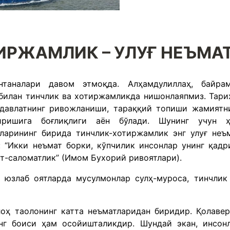
ИРЖАМЛИК – УЛУҒ НЕЪМАТ
таналари давом этмоқда. Алҳамдулиллaҳ, байра
 билан тинчлик ва хотиржамликда нишонлаяпмиз. Тари
 давлатнинг ривожланиши, тараққий топиши жамиятн
ришига боғлиқлиги аён бўлади. Шунинг учун 
ларининг бирида тинчлик-хотиржамлик энг улуғ неъ
: “Икки неъмат борки, кўпчилик инсонлар унинг қадр
ат-саломатлик” (Имом Бухорий ривоятлари).
 юзлаб оятларда мусулмонлар сулҳ-муроса, тинчлик
оҳ таолонинг катта неъматларидан биридир. Қолавер
нг боиси ҳам осойишталикдир. Шундай экан, инсон