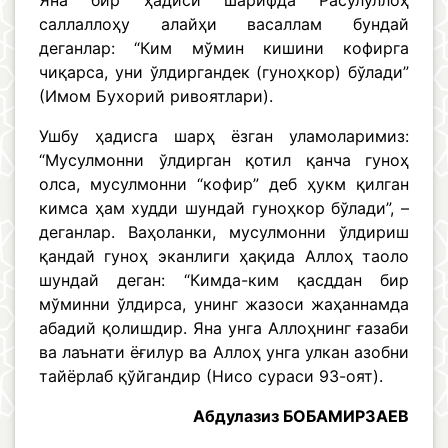
Яна бир ҳадиси шарифда Расулуллоҳ
саллаллоҳу алайҳи васаллам бундай
деганлар: “Ким мўмин кишини кофирга
чиқарса, уни ўлдиргандек (гуноҳкор) бўлади”
(Имом Бухорий ривоятлари).
Ушбу ҳадисга шарҳ ёзган уламоларимиз:
“Мусулмонни ўлдирган қотил қанча гуноҳ
олса, мусулмонни “кофир” деб ҳукм қилган
кимса ҳам худди шундай гуноҳкор бўлади”, –
деганлар. Ваҳоланки, мусулмонни ўлдириш
қандай гуноҳ эканлиги ҳақида Аллоҳ таоло
шундай деган: “Кимда-ким қасддан бир
мўминни ўлдирса, унинг жазоси жаҳаннамда
абадий қолишдир. Яна унга Аллоҳнинг ғазаби
ва лаънати ёғилур ва Аллоҳ унга улкан азобни
тайёрлаб қўйгандир (Нисо сураси 93-оят).
Абдулазиз БОБАМИРЗАЕВ