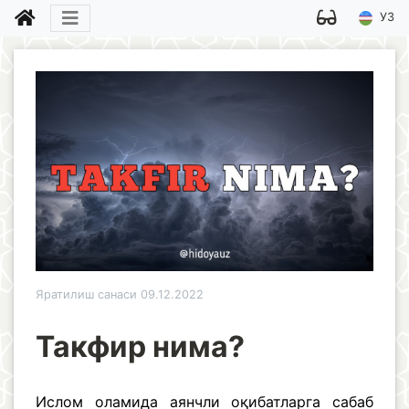
УЗ
Яратилиш санаси 09.12.2022
Такфир нима?
Ислом оламида аянчли оқибатларга сабаб