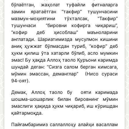
бўлаётган, жаҳолат туфайли фитналарга
замин яратаётган “такфир” тушунчасини
мазмун-моҳиятини тўхталсак, “Такфир”
тушунчаси “бировни кофирга чиқариш”,
“кофир деб ҳисоблаш” маъноларини
англатади. Шариатимизда мусулмон кишини
аниқ ҳужжат бўлмасдан туриб, “кофир” деб
ҳукм қилиш ўта хатарли бўлиб, асло мумкин
эмас! Бу ҳақда Аллоҳ таоло Қуръони каримда
шундай деган: “Сизга салом берган кимсага,
мўмин эмассан, деманглар” (Нисо сураси
94-оят).
Демак, Аллоҳ таоло бу ояти каримада
шошма-шошарлик билан бировнинг мўмин
эмаслиги ҳақида ҳукм чиқариб, иш кўришдан
қайтармоқда.
Пайғамбаримиз саллаллоҳу алайҳи васаллам