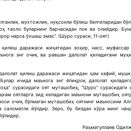
лганлик, мухтожлик, нуқсонли бўлиш белгиларидан бўл
оҳ таоло буларнинг барчасидан пок ва олийдир. Бун
لَيْسَ  яъни, “У зотга бирор нарса ўхшаш эмас”. (Шуро сураси, 11-оят)
т қилиш даражаси жиҳатидан зоҳир, насс, муфассар
аънога энг очиқ ва равшан далолат қиладигани муҳ
 далолат қилиш даражаси жиҳатидан ҳам хафий, мушк
Булар ичида маънога энг ёпиқроқ далолат қиладиг
оҳа” сурасидаги оят муташобиҳ, “Шуро” сурасидаги 
уҳкам оятларга зид келадиган маънони муташобиҳ оят
носи очиқ бўлмаган муташобиҳ оятнинг маъносини Ал
 саломатли йўлдир. Зеро, бу биздан кўра минг чан
 йўлидир.
Раҳматуллаев Одил