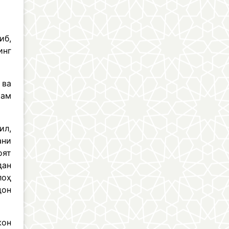
иб,
инг
 ва
кам
ил,
ани
оят
дан
лоҳ
дон
жон