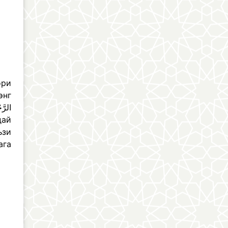
ори
энг
дай
ъзи
ага