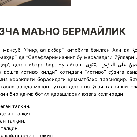
ЗЧА МАЪНО БЕРМАЙЛИК
мансуб “Фиқҳ ал-акбар” китобига ёзилган Али ал-Қ
-азҳар” да “Салафларимизнинг бу масаладаги йўллари 
ор. Бу айнан الرَّحْمَنُ عَلَى الْعَرْشِ اسْتَوَى
н аршга истиво қилди”, оятидаги “истиво” сўзига қан
из кераклиги борасидаги қимматбаҳо тавсиядир. Ба
таоло аршда макон тутган деган нотўғри талқинни юз
қин бир қанча ботил қарашларни юзага келтиради:
еган талқин.
деган талқин.
ан талқин.
 талқин.
хшайди деган талқин.