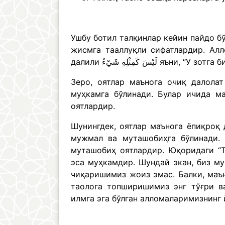
Ушбу ботил талқинлар кейин пайдо бў
жисмга тааллуқли сифатлардир. Алл
далили كَمِثْلِهِ شَيْءٌ
Зеро, оятлар маънога очиқ далола
муҳкамга бўлинади. Булар ичида м
оятлардир.
Шунингдек, оятлар маънога ёпиқроқ
мужмал ва муташобиҳга бўлинади. 
муташобиҳ оятлардир. Юқоридаги “Т
эса муҳкамдир. Шундай экан, биз м
чиқаришимиз жоиз эмас. Балки, маъ
таолога топширишимиз энг тўғри ва
илмга эга бўлган алломаларимизнинг