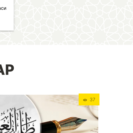
аси
АР
37