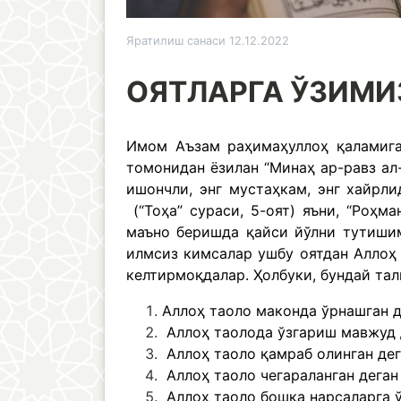
Яратилиш санаси 12.12.2022
ОЯТЛАРГА ЎЗИМИ
Имом Аъзам раҳимаҳуллоҳ қаламига 
томонидан ёзилан “Минаҳ ар-равз ал
ишончли, энг мустаҳкам, энг хайрлидир”, деган ибора б
(“Тоҳа” сураси, 5-оят) яъни, “Роҳма
маъно беришда қайси йўлни тутишим
илмсиз кимсалар ушбу оятдан Аллоҳ 
келтирмоқдалар. Ҳолбуки, бундай тал
Аллоҳ таоло маконда ўрнашган д
Аллоҳ таолода ўзгариш мавжуд 
Аллоҳ таоло қамраб олинган дег
Аллоҳ таоло чегараланган деган
Аллоҳ таоло бошқа нарсаларга ў