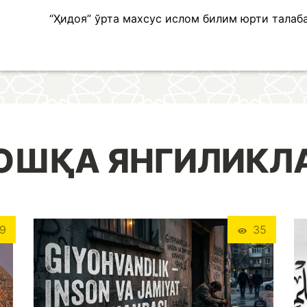
“Ҳидоя” ўрта махсус ислом билим юрти талаб
ОШҚА ЯНГИЛИКЛ
9
35