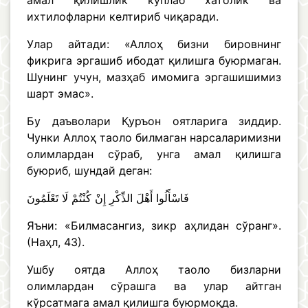
амал қилишлик кўплаб хатолик ва
ихтилофларни келтириб чиқаради.
Улар айтади: «Аллоҳ бизни бировнинг
фикрига эргашиб ибодат қилишга буюрмаган.
Шунинг учун, мазҳаб имомига эргашишимиз
шарт эмас».
Бу даъволари Қуръон оятларига зиддир.
Чунки Аллоҳ таоло билмаган нарсаларимизни
олимлардан сўраб, унга амал қилишга
буюриб, шундай деган:
فَاسْأَلُوا أَهْلَ الذِّكْرِ إِنْ كُنْتُمْ لَا تَعْلَمُونَ
Яъни: «Билмасангиз, зикр аҳлидан сўранг».
(Наҳл, 43).
Ушбу оятда Аллоҳ таоло бизларни
олимлардан сўрашга ва улар айтган
кўрсатмага амал қилишга буюрмоқда.