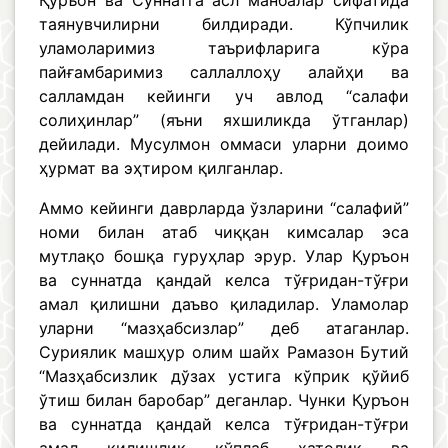
Қуръон ва Суннатга асл манбалар сифатида
таянувчилирни билдиради. Кўпчилик
уламоларимиз таърифларига кўра
пайғамбаримиз саллаллоҳу алайҳи ва
салламдан кейинги уч авлод “салафи
солиҳинлар” (яъни яхшиликда ўтганлар)
дейилади. Мусулмон оммаси уларни доимо
ҳурмат ва эҳтиром қилганлар.
Аммо кейинги даврларда ўзларини “салафий”
номи билан атаб чиққан кимсалар эса
мутлақо бошқа гуруҳлар эрур. Улар Қуръон
ва суннатда қандай келса тўғридан-тўғри
амал қилишни даъво қиладилар. Уламолар
уларни “мазҳабсизлар” деб атаганлар.
Суриялик машҳур олим шайх Рамазон Бутий
“Мазҳабсизлик дўзах устига кўприк қўйиб
ўтиш билан баробар” деганлар. Чунки Қуръон
ва суннатда қандай келса тўғридан-тўғри