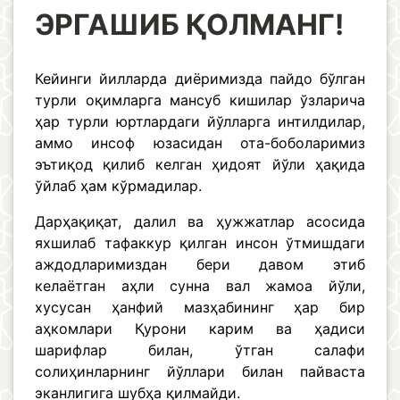
ЭРГАШИБ ҚОЛМАНГ!
Кейинги йилларда диёримизда пайдо бўлган
турли оқимларга мансуб кишилар ўзларича
ҳар турли юртлардаги йўлларга интилдилар,
аммо инсоф юзасидан ота-боболаримиз
эътиқод қилиб келган ҳидоят йўли ҳақида
ўйлаб ҳам кўрмадилар.
Дарҳақиқат, далил ва ҳужжатлар асосида
яхшилаб тафаккур қилган инсон ўтмишдаги
аждодларимиздан бери давом этиб
келаётган аҳли сунна вал жамоа йўли,
хусусан ҳанфий мазҳабининг ҳар бир
аҳкомлари Қурони карим ва ҳадиси
шарифлар билан, ўтган салафи
солиҳинларнинг йўллари билан пайваста
эканлигига шубҳа қилмайди.