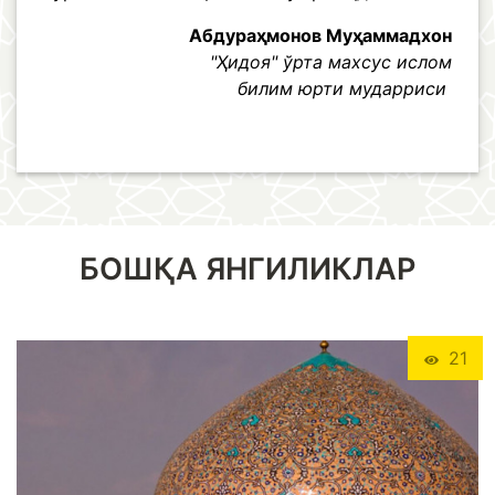
Абдураҳмонов Муҳаммадхон
"Ҳидоя" ўрта махсус ислом
билим юрти мударриси
БОШҚА ЯНГИЛИКЛАР
21