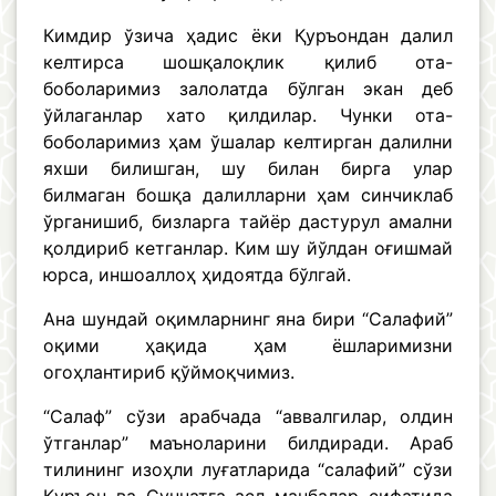
Кимдир ўзича ҳадис ёки Қуръондан далил
келтирса шошқалоқлик қилиб ота-
боболаримиз залолатда бўлган экан деб
ўйлаганлар хато қилдилар. Чунки ота-
боболаримиз ҳам ўшалар келтирган далилни
яхши билишган, шу билан бирга улар
билмаган бошқа далилларни ҳам синчиклаб
ўрганишиб, бизларга тайёр дастурул амални
қолдириб кетганлар. Ким шу йўлдан оғишмай
юрса, иншоаллоҳ ҳидоятда бўлгай.
Ана шундай оқимларнинг яна бири “Салафий”
оқими ҳақида ҳам ёшларимизни
огоҳлантириб қўймоқчимиз.
“Салаф” сўзи арабчада “аввалгилар, олдин
ўтганлар” маъноларини билдиради. Араб
тилининг изоҳли луғатларида “салафий” сўзи