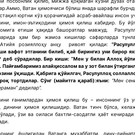
ари посбонлик қилиб, мижжа қоқмаган кўзни дўзах от
ар.Аммо, Ватан ҳимоячиси бўлиш янада шарафли бурчд
устақил юртни кўз қорачиғидай асраб-авайлаш инсон у
сини, имон-эътиқодини ҳимоя қилиш кабидир. Бу йў
омига етиши ҳақида башоратлар мавжуд. Расулул
рларида ҳам бир жамоа кишилар сафарларда тунл
у Атийя розияллоҳу анҳу ривоят қилади:
“Расулул
ши вафот этганини билиб, қай бирингиз уни бирор я
? деб сўрадилар. Бир киши: “Мен у билан Аллоҳ йўл
. Пайғамбаримиз алайҳиссалом ва у зот билан ўтирган
озини ўқишди. Қабрига қўйилгач, Расулуллоҳ соллалл
роқ тортдилар. Сўнг (майитга қараб):яъни:
“Мен сен
ераман” дедилар”.
сини ғанимлардан ҳимоя қилиш бу – инсоннинг ўз у
, динини ҳимоя қилишидир. Ватан тинч бўлса, кела
ўлади, ўзи ва оиласи бахтли-саодатли ҳаёт кечиради
ади.
рнинг ёшлигидан Ватанга муҳаббатли, дину-диёнат