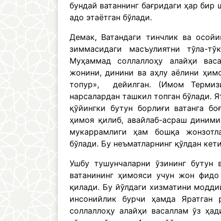
бундай ватаннинг бағридаги ҳар бир 
адо этаётган бўлади.
Демак, Ватандаги тинчлик ва осой
зиммасидаги масъулиятни тўла-тў
Муҳаммад соллаллоҳу алайҳи васа
жонини, динини ва аҳлу аёлини ҳим
топур», дейилган. (Имом Термиз
нарсалардан ташкил топган бўлади. Я
қўйингки бутун борлиғи ватанга бо
ҳимоя қилиб, авайлаб-асраш диними
мукаррамлиги ҳам бошқа жонзотл
бўлади. Бу неъматларнинг қўлдан кет
Ушбу тушунчаларни ўзининг бутун 
ватанининг ҳимояси учун жон фидо
қилади. Бу йўлдаги хизматини модди
инсонийлик бурчи ҳамда Яратган 
соллаллоҳу алайҳи васаллам ўз ҳад