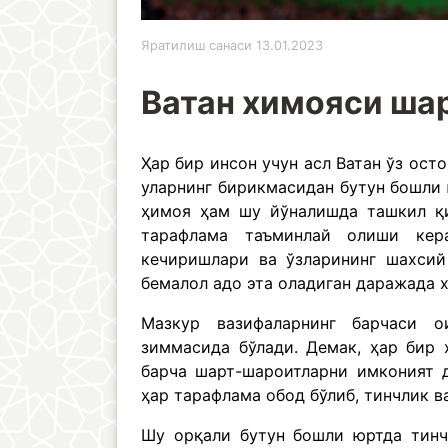
Яратилиш санаси 13.01.2023
Ватан химояси ша
Ҳар бир инсон учун асл Ватан ўз ост
уларнинг бирикмасидан бутун бошли 
ҳимоя ҳам шу йўналишда ташкил қи
тарафлама таъминлай олиши кера
кечиришлари ва ўзларининг шахсий
бемалол адо эта оладиган даражада 
Мазкур вазифаларнинг барчаси о
зиммасида бўлади. Демак, ҳар бир 
барча шарт-шароитларни имконият д
ҳар тарафлама обод бўлиб, тинчлик 
Шу орқали бутун бошли юртда тинч