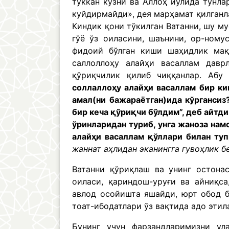
тўккан кўзни ва Аллоҳ йўлида тунл
куйдирмайди», дея марҳамат қилганл
Киндик қони тўкилган Ватанни, шу м
гўё ўз оиласини, шаънини, ор-ному
фидоий бўлган киши шаҳидлик мақ
саллоллоҳу алайҳи васаллам дав
қўриқчилик қилиб чиққанлар. Аб
соллаллоҳу алайҳи васаллам бир ки
амал(ни бажараётган)ида кўргансиз
бир кеча қўриқчи бўлдим”, деб айтди
ўринларидан туриб, унга жаноза нам
алайҳи васаллам қўллари билан туп
жаннат аҳлидан эканингга гувоҳлик б
Ватанни қўриқлаш ва унинг остона
оиласи, қариндош-уруғи ва айниқса
авлод осойишта яшайди, юрт обод б
тоат-ибодатлари ўз вақтида адо этил
Бунинг учун фарзандларимизни ула