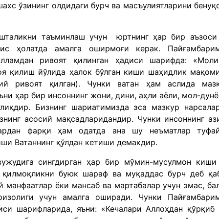
шахс ўзининг олдидаги бурч ва масъулиятларини бенуқ
ишталикни таъминлаш учун юртнинг ҳар бир аъзоси
кис ҳолатда амалга оширмоғи керак. Пайғамбари
лламдан ривоят қилинган ҳадиси шарифда: «Моли
оя қилиш йўлида ҳалок бўлган киши шаҳидлик мақом
ий ривоят қилган). Чунки ватан ҳам аслида маз
ъни ҳар бир инсоннинг жони, дини, аҳли аёли, мол-дунё
ғлиқдир. Бизнинг шариатимизда эса мазкур нарсала
знинг асосий мақсадларидандир. Чунки инсоннинг аз
ардан фарқи ҳам одатда ана шу неъматлар туфа
иши Ватаннинг қўлдан кетиши демакдир.
вужудига сингдирган ҳар бир мўмин-мусулмон киши
 қилмоқликни буюк шараф ва муқаддас бурч деб қа
й манфаатлар ёки мансаб ва мартабалар учун эмас, ба
ризолиги учун амалга оширади. Чунки Пайғамбари
иси шарифларида, яъни: «Кечалари Аллоҳдан қўрқиб