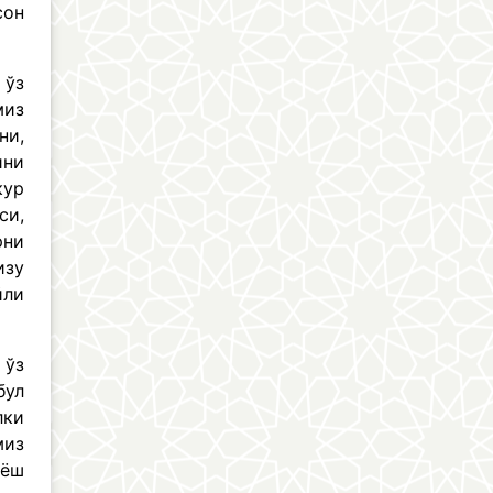
сон
 ўз
миз
ни,
ини
кур
си,
рни
изу
йли
 ўз
бул
лки
миз
 ёш