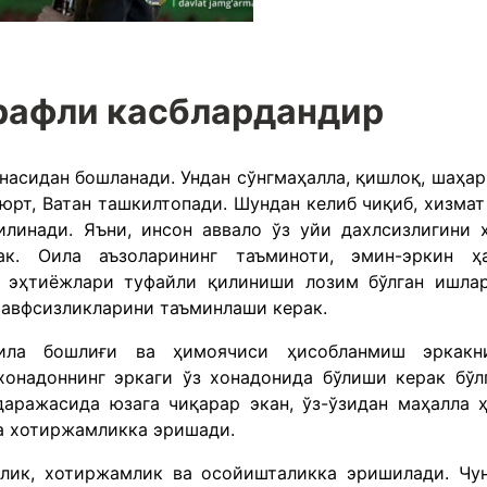
рафли касблардандир
онасидан бошланади. Ундан сўнгмаҳалла, қишлоқ, шаҳар
юрт, Ватан ташкилтопади. Шундан келиб чиқиб, хизмат
линади. Яъни, инсон аввало ўз уйи дахлсизлигини 
к. Оила аъзоларининг таъминоти, эмин-эркин ҳ
 эҳтиёжлари туфайли қилиниши лозим бўлган ишла
хавфсизликларини таъминлаши керак.
ила бошлиғи ва ҳимоячиси ҳисобланмиш эркакн
хонадоннинг эркаги ўз хонадонида бўлиши керак бўл
аражасида юзага чиқарар экан, ўз-ўзидан маҳалла 
ва хотиржамликка эришади.
лик, хотиржамлик ва осойишталикка эришилади. Чу