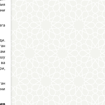
бия
нни
вга
ди.
ган
кам
 шу
 ва
ри,
тан
ини
аев