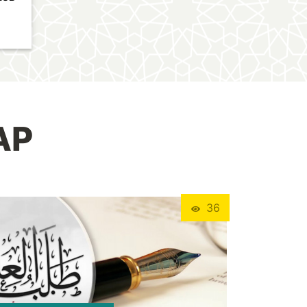
АР
36