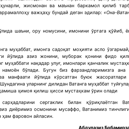
 ҳунарли, жисмонан ва маънан баркамол қилиб тар
аррамаллоҳу важҳаҳу бундай деган эдилар:
«Она-Вата
ида шаъни, ору номусини, имонини ўртага қўйиб, ё
анга муҳаббат, имонга садоқат моҳияти асло ўзгармай
ги йўлида азиз жонини, муборак қонини фидо қил
нг муҳаббати нақадар улуғ, имонлари қанчалик мустаҳ
 намоён бўлади. Бугун биз фарзандларимизга ана
ва манфаати йўлида кўрсатган буюк жасоратлари
Шундагина уларнинг дилидан Ватанга муҳаббат туйғула
 ҳамиша ҳимоя қилиш ҳисси мустаҳкам ўрин олади
арҳадларини сергаклик билан қўриқлаётган Ва
азиз диёримиз осмонини мусаффо, Ватанимиз тинчлиг
н ҳам фаровон айласин.
Абдулазиз Бобамирз