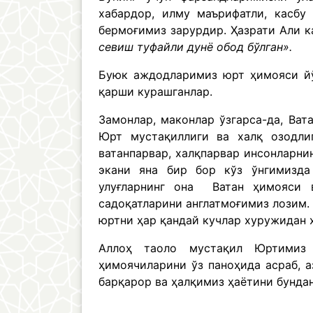
хабардор, илму маърифатли, касбу
бермоғимиз зарурдир. Ҳазрати Али к
севиш туфайли дунё обод бўлган».
Буюк аждодларимиз юрт ҳимояси йўл
қарши курашганлар.
Замонлар, маконлар ўзгарса-да, Ват
Юрт мустақиллиги ва халқ озодли
ватанпарвар, халқпарвар инсонларни
экани яна бир бор кўз ўнгимизда
улуғларнинг она Ватан ҳимояси 
садоқатларини англатмоғимиз лозим. 
юртни ҳар қандай кучлар хуружидан
Аллоҳ таоло мустақил Юртимиз с
ҳимоячиларини ўз паноҳида асраб, 
барқарор ва ҳалқимиз ҳаётини бунда