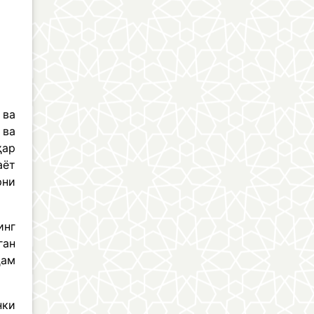
 ва
 ва
ҳар
аёт
рни
инг
ган
ҳам
нки