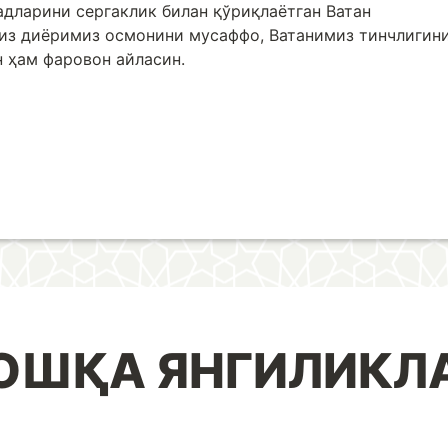
дларини сергаклик билан қўриқлаётган Ватан
зиз диёримиз осмонини мусаффо, Ватанимиз тинчлигин
н ҳам фаровон айласин.
ОШҚА ЯНГИЛИКЛ