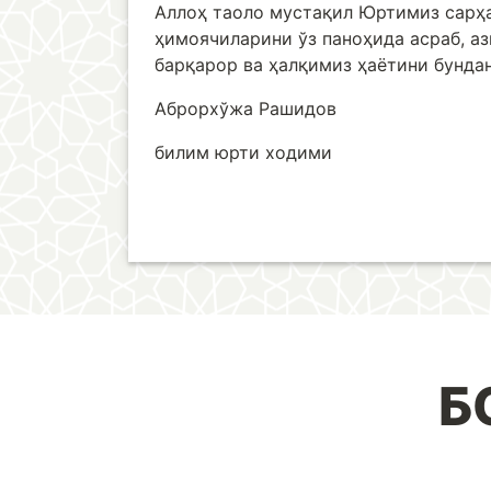
Аллоҳ таоло мустақил Юртимиз сарҳа
ҳимоячиларини ўз паноҳида асраб, а
барқарор ва ҳалқимиз ҳаётини бунда
Аброрхўжа Рашидов
билим юрти ходими
Б