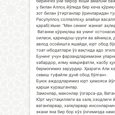
бирингиз уни бирор яхши амал(ни баж
у билан Аллоҳ йўлида бир кеча қўриқ
зот билан ўтирганлар ўринларидан ту
Расулуллоҳ соллаллоҳу алайҳи васалл
қараб):яъни: “Мен сенинг жаннат аҳли
Ватанни қўриқлаш ва унинг остонасин
оиласи, қариндош-уруғи ва айниқса, 
авлод осойишта яшайди, юрт обод бўл
тоат-ибодатлари ўз вақтида адо этил
Бунинг учун фарзандларимизни уларн
хабардор, илму маърифатли, касбу ҳ
бермоғимиз зарурдир. Ҳазрати Али к
севиш туфайли дунё обод бўлган».
Буюк аждодларимиз юрт ҳимояси йўли
қарши курашганлар.
Замонлар, маконлар ўзгарса-да, Вата
Юрт мустақиллиги ва халқ озодлиги 
ватанпарвар, халқпарвар инсонларнин
экани яна бир бор кўз ўнгимизда нам