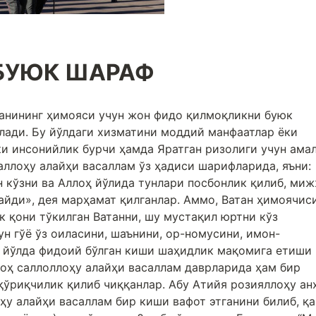
БУЮК ШАРАФ
анининг ҳимояси учун жон фидо қилмоқликни буюк
илади. Бу йўлдаги хизматини моддий манфаатлар ёки
ки инсонийлик бурчи ҳамда Яратган ризолиги учун ама
ллоҳу алайҳи васаллам ўз ҳадиси шарифларида, яъни:
н кўзни ва Аллоҳ йўлида тунлари посбонлик қилиб, ми
айди», дея марҳамат қилганлар. Аммо, Ватан ҳимоячис
 қони тўкилган Ватанни, шу мустақил юртни кўз
н гўё ўз оиласини, шаънини, ор-номусини, имон-
 йўлда фидоий бўлган киши шаҳидлик мақомига етиши
оҳ саллоллоҳу алайҳи васаллам даврларида ҳам бир
ўриқчилик қилиб чиққанлар. Абу Атийя розияллоҳу ан
ҳу алайҳи васаллам бир киши вафот этганини билиб, қ