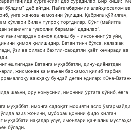
араётган)ида кўргансиз? деб сўрадилар. Бир киши: “М
чи бўлдим”, деб айтди. Пайғамбаримиз алайҳиссалом ва
риб, унга жаноза намозини ўқишди. Қабрига қўйилгач,
ам қўллари билан тупроқ тортдилар. Сўнг (майитга
дан эканингга гувоҳлик бераман” дедилар”.
и ғанимлардан ҳимоя қилиш бу – инсоннинг ўз уйи,
динини ҳимоя қилишидир. Ватан тинч бўлса, келажак
ади, ўзи ва оиласи бахтли-саодатли ҳаёт кечиради ва
ади.
инг ёшлигидан Ватанга муҳаббатли, дину-диёнатдан
унарли, жисмонан ва маънан баркамол қилиб тарбия
аррамаллоҳу важҳаҳу бундай деган эдилар: «Она-Ватан
да шаъни, ору номусини, имонини ўртага қўйиб, ёвга
нга муҳаббат, имонга садоқат моҳияти асло ўзгармайди
йўлида азиз жонини, муборак қонини фидо қилган
г муҳаббати нақадар улуғ, имонлари қанчалик мустаҳк
оён бўлади.