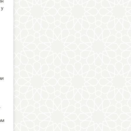
ен
 у
ни
.
ам