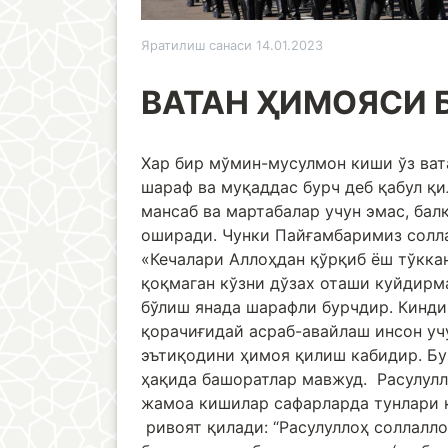
Яратилиш санаси 14.01.2023
ВАТАН ҲИМОЯСИ 
Хар бир мўмин-мусулмон киши ўз ват
шараф ва муқаддас бурч деб қабул қ
мансаб ва мартабалар учун эмас, бал
оширади. Чунки Пайғамбаримиз солла
«Кечалари Аллоҳдан қўрқиб ёш тўкка
қоқмаган кўзни дўзах оташи куйдирм
бўлиш янада шарафли бурчдир. Киндик
қорачиғидай асраб-авайлаш инсон учу
эътиқодини ҳимоя қилиш кабидир. Бу
ҳақида башоратлар мавжуд. Расулулл
жамоа кишилар сафарларда тунлари қ
ривоят қилади: “Расулуллоҳ соллалло