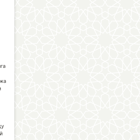
лга
жжа
и
ҳу
ай