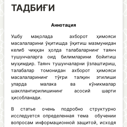
ТАДБИҒИ
Аннотация
Ушбу мақолада ахборот ҳимояси
масалаларини ўқитишда ўқитиш мазмунидан
келиб чиққан ҳолда талабаларнинг таянч
тушунчаларга оид билимларини бойитиш
муҳимдир. Таянч тушунчаларни ўзлаштириш,
талабалар томонидан ахборот ҳимояси
масалаларининг тўғри талқин этилиши
уларда малака ва кўникмалар
шакллантирилишининг асосий шарти
ҳисобланади.
В статье очень подробно структурно
исследуется определенная тема обучении
вопросам информационной защитой, исходя