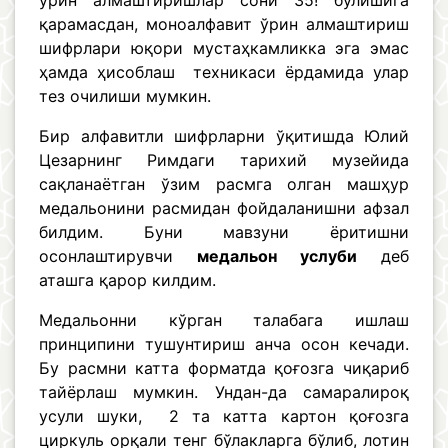
ўрин алмаштиришлар сони 35! бўлишига
қарамасдан, моноалфавит ўрин алмаштириш
шифрлари юқори мустаҳкамликка эга эмас
ҳамда ҳисоблаш техникаси ёрдамида улар
тез очилиши мумкин.
Бир алфавитли шифрларни ўқитишда Юлий
Цезарнинг Римдаги тарихий музейида
сақланаётган ўзим расмга олган машҳур
медальонини расмидан фойдаланишни афзал
билдим. Буни мавзуни ёритишни
осонлаштирувчи
медальон услуби
деб
аташга қарор килдим.
Медальонни кўрган талабага ишлаш
принципини тушунтириш анча осон кечади.
Бу расмни катта форматда қоғозга чиқариб
тайёрлаш мумкин. Ундан-да самаралироқ
усули шуки, 2 та катта картон қоғозга
циркуль орқали тенг бўлакларга бўлиб, лотин