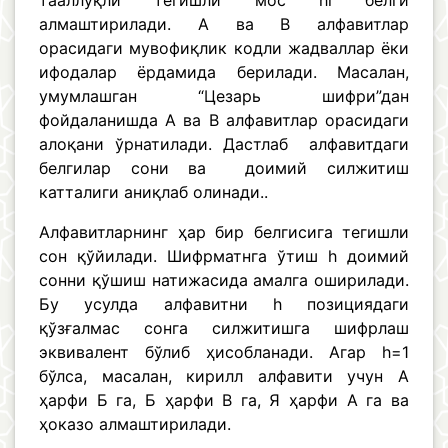
тааллуқли тегишли мос hi­ белги
алмаштирилади. А ва В алфавитлар
орасидаги мувофиқлик кодли жадваллар ёки
ифодалар ёрдамида берилади. Масалан,
умумлашган “Цезарь шифри”дан
фойдаланишда А ва В алфавитлар орасидаги
алоқани ўрнатилади. Дастлаб алфавитдаги
белгилар сони ва доимий силжитиш
катталиги аниқлаб олинади..
Алфавитларнинг ҳар бир белгисига тегишли
сон қўйилади. Шифрматнга ўтиш h доимий
сонни қўшиш натижасида амалга оширилади.
Бу усулда алфавитни h позициядаги
қўзғалмас сонга силжитишга шифрлаш
эквивалент бўлиб ҳисобланади. Агар h=1
бўлса, масалан, кирилл алфавити учун А
ҳарфи Б га, Б ҳарфи В га, Я ҳарфи А га ва
ҳоказо алмаштирилади.