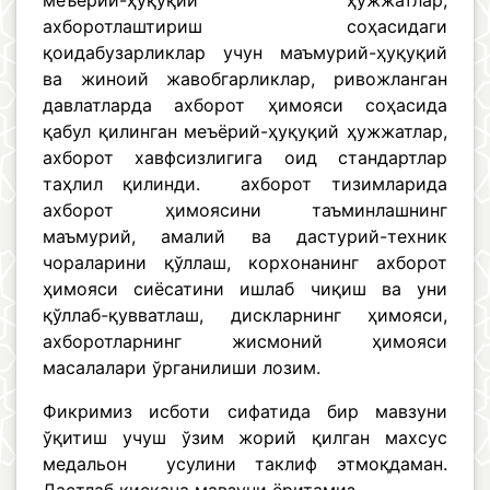
меъёрий-ҳуқуқий ҳужжатлар,
ахборотлаштириш соҳасидаги
қоидабузарликлар учун маъмурий-ҳуқуқий
ва жиноий жавобгарликлар, ривожланган
давлатларда ахборот ҳимояси соҳасида
қабул қилинган меъёрий-ҳуқуқий ҳужжатлар,
ахборот хавфсизлигига оид стандартлар
таҳлил қилинди. ахборот тизимларида
ахборот ҳимоясини таъминлашнинг
маъмурий, амалий ва дастурий-техник
чораларини қўллаш, корхонанинг ахборот
ҳимояси сиёсатини ишлаб чиқиш ва уни
қўллаб-қувватлаш, дискларнинг ҳимояси,
ахборотларнинг жисмоний ҳимояси
масалалари ўрганилиши лозим.
Фикримиз исботи сифатида бир мавзуни
ўқитиш учуш ўзим жорий қилган махсус
медальон усулини таклиф этмоқдаман.