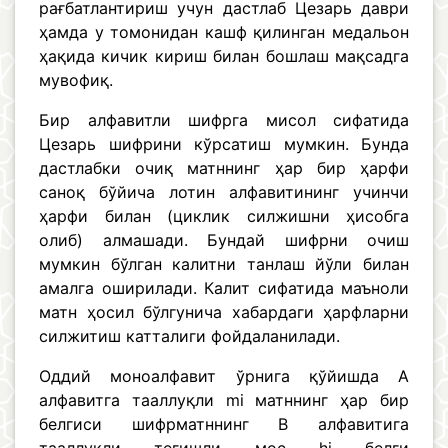
рағбатлантириш учун дастлаб Цезарь даври
ҳамда у томонидан кашф қилинган медальон
ҳақида кичик кириш билан бошлаш мақсадга
мувофиқ.
Бир алфавитли шифрга мисол сифатида
Цезарь шифрини кўрсатиш мумкин. Бунда
дастлабки очиқ матннинг ҳар бир ҳарфи
саноқ бўйича лотин алфавитининг учинчи
ҳарфи билан (циклик силжишни ҳисобга
олиб) алмашади. Бундай шифрни очиш
мумкин бўлган калитни танлаш йўли билан
амалга оширилади. Калит сифатида маъноли
матн ҳосил бўлгунича хабардаги ҳарфларни
силжитиш катталиги фойдаланилади.
Оддий моноалфавит ўрнига қўйишда А
алфавитга тааллуқли mi матннинг ҳар бир
белгиси шифрматннинг В алфавитига