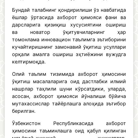
Бундай талабнинг қондирилиши ўз навбатида
ёшлар ўртасида ахборот ҳимояси фани ва
дарсларига қизиқиш хусусиятини ошириш
ва новатор ўқитувчиларнинг ҳар
томонлама инновацион таълимга эътиборини
кучайтиришнинг замонавий ўқитиш усуллари
орқали амалга ошириш эҳтиёжини вужудга
келтирмоқда.
Олий таълим тизимида ахборот ҳимосини
ўқитиш масалаларига оид дастлабки илмий
нашрлар таҳлили шуни кўрсатдики, уларда,
асосан, ахборот ҳимояси йўналиши бўйича
мутахассислар тайёрлашга алоҳида эътибор
берилган.
Ўзбекистон Республикасида ахборот
ҳимосини таъминлашга оид қабул қилинган