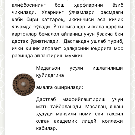
алифбосининг бош ҳарфларини ёзиб
чиқилади. Уларнинг ўлчамлари расмдаги
каби бири каттароқ, иккинчиси эса кичик
ўлчамда бўлади. Ўртасига ҳар иккала ҳарфли
картонлар бемалол айланиш учун ўзакча ёки
дастак ўрнатилади. Дастакдан ушлаб туриб,
ички кичик алфавит ҳалқасини юқорига мос
равишда айлантириш мумкин.
Медальон усули ишлатилиши
қуйидагича
амалга оширилади:
Дастлаб махфийлаштириш учун
матн тайёрланади. Масалан, яшаш
ҳудуди манзили номи ёки таҳсил
олган академик лицей, коллежи
кабилар.