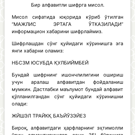
Бир алфавитли шифрга мисол.
Мисол сифатида юқорида кўриб ўтилган
“МАЖЛИС ЭРТАГА ЎТКАЗИЛАДИ”
информацион хабарини шифрлаймиз.
Шифрлашдан сўнг қуйидаги кўринишга эга
янги хабарни оламиз:
НБСЗМ ЮСУБДА ҚУЛБИЙМБЕЙ
Бундай шифрнинг ишончлилигини ошириш
учун аралаш алфавитдан фойдаланиш
мумкин. Дастлабки маълумот бундай алфавит
қўлланилгандан сўнг қуйидаги кўринишни
олади:
ЖЙШЭЛ ТРАЙКҚ БАЪЙЎЗЭЙЕЗ
Бироқ, алфавитдаги ҳарфларнинг эҳтимолли