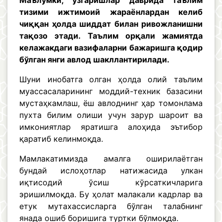
Маълумки, ўзгаришлар даврида таълим
тизими ижтимоий жараёнлардан келиб
чиққан ҳолда шиддат билан ривожланишни
тақозо этади. Таълим орқали жамиятда
келажакдаги вазифаларни бажаришга қодир
бўлган янги авлод шакллантирилади.
Шуни инобатга олган ҳолда олий таълим
муассасаларининг моддий-техник базасини
мустаҳкамлаш, ёш авлоднинг ҳар томонлама
пухта билим олиши учун зарур шароит ва
имкониятлар яратишга алоҳида эътибор
қаратиб келинмоқда.
Мамлакатимизда амалга оширилаётган
бундай ислоҳотлар натижасида улкан
иқтисодий ўсиш кўрсаткичларига
эришилмоқда. Бу ҳолат малакали кадрлар ва
етук мутахассисларга бўлган талабнинг
янада ошиб боришига туртки бўлмоқда.