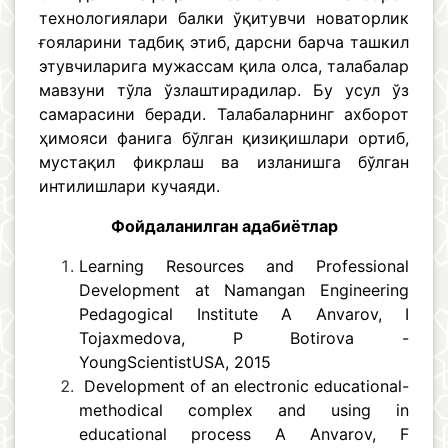
технологиялари балки ўқитувчи новаторлик
ғояларини тадбиқ этиб, дарсни барча ташкил
этувчиларига мужассам қила олса, талабалар
мавзуни тўла ўзлаштирадилар. Бу усул ўз
самарасини беради. Талабаларнинг ахборот
ҳимояси фанига бўлган қизиқишлари ортиб,
мустақил фикрлаш ва изланишга бўлган
интилишлари кучаяди.
Фойдаланилган адабиётлар
Learning Resources and Professional
Development at Namangan Engineering
Pedagogical Institute
A Anvarov, I
Tojaxmedova, P Botirova -
YoungScientistUSA, 2015
Development of an electronic educational-
methodical complex and using in
educational process
A Anvarov, F