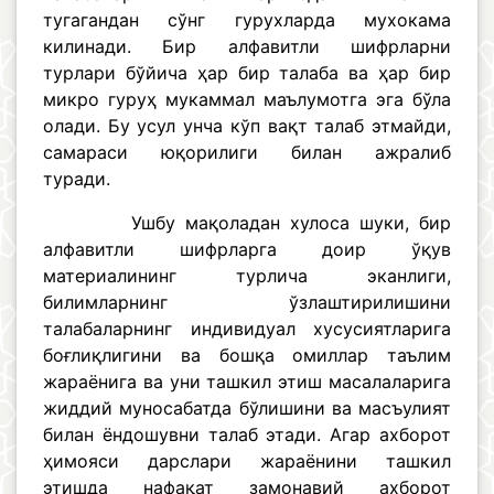
тугагандан сўнг гурухларда мухокама
килинади. Бир алфавитли шифрларни
турлари бўйича ҳар бир талаба ва ҳар бир
микро гуруҳ мукаммал маълумотга эга бўла
олади. Бу усул унча кўп вақт талаб этмайди,
самараси юқорилиги билан ажралиб
туради.
Ушбу мақоладан хулоса шуки, бир
алфавитли шифрларга доир ўқув
материалининг турлича эканлиги,
билимларнинг ўзлаштирилишини
талабаларнинг индивидуал хусусиятларига
боғлиқлигини ва бошқа омиллар таълим
жараёнига ва уни ташкил этиш масалаларига
жиддий муносабатда бўлишини ва масъулият
билан ёндошувни талаб этади. Агар ахборот
ҳимояси дарслари жараёнини ташкил
этишда нафақат замонавий ахборот