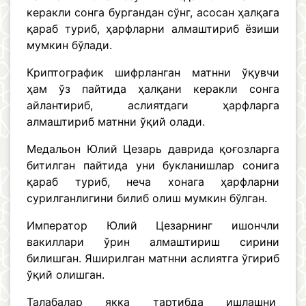
керакли сонга бургандан сўнг, асосан ҳалқага
қараб туриб, ҳарфларни алмаштириб ёзиши
мумкин бўлади.
Криптографик шифрланган матнни ўқувчи
ҳам ўз пайтида ҳалқани керакли сонга
айлантириб, аслиятдаги ҳарфларга
алмаштириб матнни ўқий олади.
Медальон Юлий Цезарь даврида қоғозларга
битилган пайтида уни букланишлар сонига
қараб туриб, неча хонага ҳарфларни
сурилганлигини билиб олиш мумкин бўлган.
Император Юлий Цезарнинг ишончли
вакиллари ўрин алмаштириш сирини
билишган. Яширилган матнни аслиятга ўгириб
ўқий олишган.
Талабалар якка тартибда ишлашни