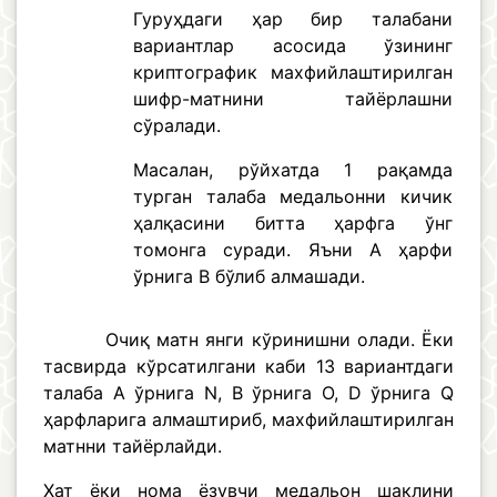
Гуруҳдаги ҳар бир талабани
вариантлар асосида ўзининг
криптографик махфийлаштирилган
шифр-матнини тайёрлашни
сўралади.
Масалан, рўйхатда 1 рақамда
турган талаба медальонни кичик
ҳалқасини битта ҳарфга ўнг
томонга суради. Яъни А ҳарфи
ўрнига В бўлиб алмашади.
Очиқ матн янги кўринишни олади. Ёки
тасвирда кўрсатилгани каби 13 вариантдаги
талаба А ўрнига N, В ўрнига O, D ўрнига Q
ҳарфларига алмаштириб, махфийлаштирилган
матнни тайёрлайди.
Хат ёки нома ёзувчи медальон шаклини