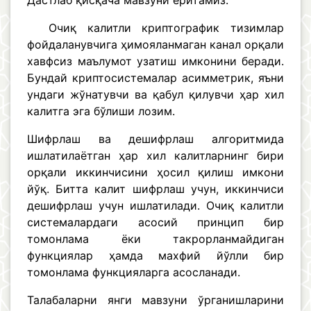
Дастлаб қисқача мавзуни ёритамиз.
Очиқ калитли криптографик тизимлар
фойдаланувчига ҳимояланмаган канал орқали
хавфсиз маълумот узатиш имконини беради.
Бундай криптосистемалар асимметрик, яъни
ундаги жўнатувчи ва қабул қилувчи ҳар хил
калитга эга бўлиши лозим.
Шифрлаш ва дешифрлаш алгоритмида
ишлатилаётган ҳар хил калитларнинг бири
орқали иккинчисини ҳосил қилиш имкони
йўқ. Битта калит шифрлаш учун, иккинчиси
дешифрлаш учун ишлатилади. Очиқ калитли
системалардаги асосий принцип бир
томонлама ёки такрорланмайдиган
функциялар ҳамда махфий йўлли бир
томонлама функцияларга асосланади.
Талабаларни янги мавзуни ўрганишларини