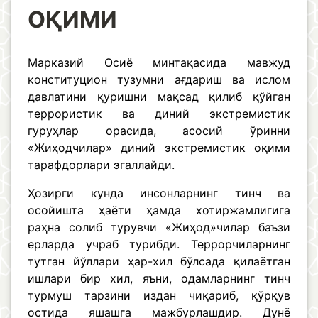
ОҚИМИ
Марказий Осиё минтақасида мавжуд
конституцион тузумни ағдариш ва ислом
давлатини қуришни мақсад қилиб қўйган
террористик ва диний экстремистик
гуруҳлар орасида, асосий ўринни
«Жиҳодчилар» диний экстремистик оқими
тарафдорлари эгаллайди.
Ҳозирги кунда инсонларнинг тинч ва
осойишта ҳаёти ҳамда хотиржамлигига
раҳна солиб турувчи «Жиҳод»чилар баъзи
ерларда учраб турибди. Террорчиларнинг
тутган йўллари ҳар-хил бўлсада қилаётган
ишлари бир хил, яъни, одамларнинг тинч
турмуш тарзини издан чиқариб, қўрқув
остида яшашга мажбурлашдир. Дунё