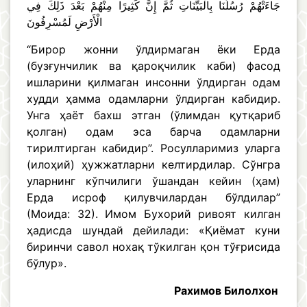
جَاءَتْهُمْ رُسُلُنَا بِالْبَيِّنَاتِ ثُمَّ إِنَّ كَثِيرًا مِنْهُمْ بَعْدَ ذَلِكَ فِي
الْأَرْضِ لَمُسْرِفُونَ
“Бирор жонни ўлдирмаган ёки Ерда
(бузғунчилик ва қароқчилик каби) фасод
ишларини қилмаган инсонни ўлдирган одам
худди ҳамма одамларни ўлдирган кабидир.
Унга ҳаёт бахш этган (ўлимдан қутқариб
қолган) одам эса барча одамларни
тирилтирган кабидир”. Росулларимиз уларга
(илоҳий) ҳужжатларни келтирдилар. Сўнгра
уларнинг кўпчилиги ўшандан кейин (ҳам)
Ерда исроф қилувчилардан бўлдилар”
(Моида: 32). Имом Бухорий ривоят килган
ҳадисда шундай дейилади: «Қиёмат куни
биринчи савол нохақ тўкилган қон тўғрисида
бўлур».
Рахимов Билолхон