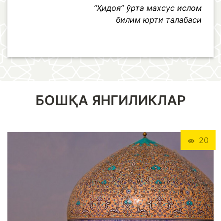
“Ҳидоя” ўрта махсус ислом
билим юрти талабаси
БОШҚА ЯНГИЛИКЛАР
20