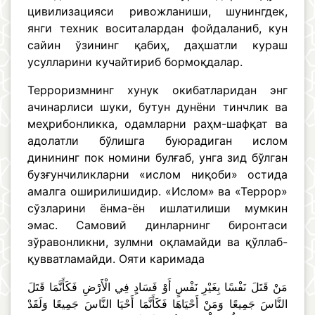
цивилизацияси ривожланиши, шунингдек,
янги техник воситалардан фойдаланиб, кун
сайин ўзининг қабиҳ, даҳшатли кураш
усулларини кучайтириб бормоқдалар.
Терроризмнинг хунук окибатларидан энг
ачинарлиси шуки, бутун дунёни тинчлик ва
меҳрибонликка, одамларни раҳм-шафқат ва
адолатли бўлишга буюрадиган ислом
динининг пок номини булғаб, унга зид бўлган
бузғунчиликларни «ислом ниқоби» остида
амалга оширилишидир. «Ислом» ва «Террор»
сўзларини ёнма-ён ишлатилиши мумкин
эмас. Самовий динларнинг биронтаси
зўравонликни, зулмни оқламайди ва қўллаб-
қувватламайди. Ояти каримада
مَنْ قَتَلَ نَفْسًا بِغَيْرِ نَفْسٍ أَوْ فَسَادٍ فِي الْأَرْضِ فَكَأَنَّمَا قَتَلَ
النَّاسَ جَمِيعًا وَمَنْ أَحْيَاهَا فَكَأَنَّمَا أَحْيَا النَّاسَ جَمِيعًا وَلَقَدْ