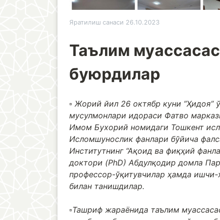
Яратилиш санаси 26.10.2023
Таълим муассасас
буюрдилар
▫️
Жорий йил 26 октябр куни ”Ҳидоя” 
мусулмонлари идораси Фатво марка
Имом Бухорий номидаги Тошкент исл
Исломшунослик фанлари бўйича фалс
Институтнинг “Ақоид ва фиқҳий фанл
доктори (PhD) Абдулқодир домла Па
профессор-ўқитувчилар ҳамда ишчи-х
билан танишдилар.
▫️Ташриф жараёнида таълим муассаса