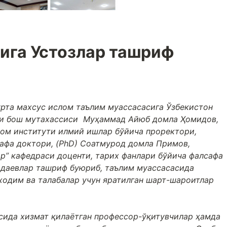
ига Устозлар ташриф
ўрта махсус ислом таълим муассасасига Ўзбекистон
зи бош мутахассиси Муҳаммад Айюб домла Ҳомидов,
ом институти илмий ишлар бўйича проректори,
афа доктори, (PhD) Соатмурод домла Примов,
ар” кафедраси доценти, тарих фанлари бўйича фалсафа
рдаевлар ташриф буюриб, таълим муассасасида
одим ва талабалар учун яратилган шарт-шароитлар
сида хизмат қилаётган профессор-ўқитувчилар ҳамда