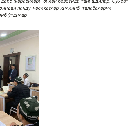
, дарс жараёнлари билан бевотида танишдилар. Суҳбат
онидан панду-насиҳатлар қилиниб, талабаларни
риб ўтдилар