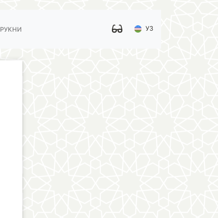
УЗ
 РУКНИ