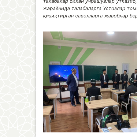
талабалар билан учрашувлар ўтказиб
жараёнида талабаларга Устозлар том
қизиқтирган саволларга жавоблар бе