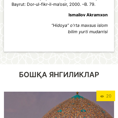
Bayrut: Dor-ul-fikr-il-ma’osir, 2000. –B. 79.
Ismailov Akramxon
“Hidoya” o'rta maxsus islom
bilim yurti mudarrisi
БОШҚА ЯНГИЛИКЛАР
20