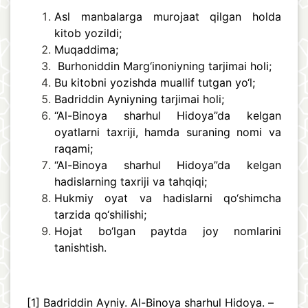
Asl manbalarga murojaat qilgan holda
kitob yozildi;
Muqaddima;
Burhoniddin Marg‘inoniyning tarjimai holi;
Bu kitobni yozishda muallif tutgan yo‘l;
Badriddin Ayniyning tarjimai holi;
“Al-Binoya sharhul Hidoya”da kelgan
oyatlarni taxriji, hamda suraning nomi va
raqami;
“Al-Binoya sharhul Hidoya”da kelgan
hadislarning taxriji va tahqiqi;
Hukmiy oyat va hadislarni qo‘shimcha
tarzida qo‘shilishi;
Hojat bo‘lgan paytda joy nomlarini
tanishtish.
[1]
Badriddin Аyniy. Аl-Binoya sharhul Hidoya. –