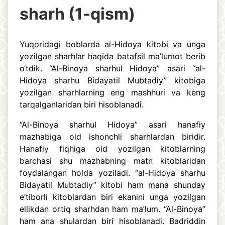
sharh (1-qism)
Yuqoridagi boblarda al-Hidoya kitobi va unga
yozilgan sharhlar haqida batafsil ma’lumot berib
o‘tdik. “Al-Binoya sharhul Hidoya” asari “al-
Hidoya sharhu Bidayatil Mubtadiy” kitobiga
yozilgan sharhlarning eng mashhuri va keng
tarqalganlaridan biri hisoblanadi.
“Al-Binoya sharhul Hidoya” asari hanafiy
mazhabiga oid ishonchli sharhlardan biridir.
Hanafiy fiqhiga oid yozilgan kitoblarning
barchasi shu mazhabning matn kitoblaridan
foydalangan holda yoziladi. “al-Hidoya sharhu
Bidayatil Mubtadiy” kitobi ham mana shunday
e’tiborli kitoblardan biri ekanini unga yozilgan
ellikdan ortiq sharhdan ham ma’lum. “Al-Binoya”
ham ana shulardan biri hisoblanadi. Badriddin