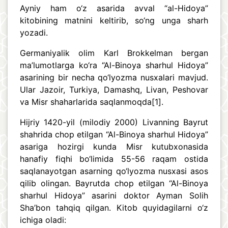
Ayniy ham o‘z asarida avval “al-Hidoya”
kitobining matnini keltirib, so‘ng unga sharh
yozadi.
Germaniyalik olim Karl Brokkelman bergan
ma’lumotlarga ko‘ra “Al-Binoya sharhul Hidoya”
asarining bir necha qo‘lyozma nusxalari mavjud.
Ular Jazoir, Turkiya, Damashq, Livan, Peshovar
va Misr shaharlarida saqlanmoqda
[1]
.
Hijriy 1420-yil (milodiy 2000) Livanning Bayrut
shahrida chop etilgan “Al-Binoya sharhul Hidoya”
asariga hozirgi kunda Misr kutubxonasida
hanafiy fiqhi bo‘limida 55-56 raqam ostida
saqlanayotgan asarning qo‘lyozma nusxasi asos
qilib olingan. Bayrutda chop etilgan “Al-Binoya
sharhul Hidoya” asarini doktor Ayman Solih
Sha’bon tahqiq qilgan. Kitob quyidagilarni o‘z
ichiga oladi: