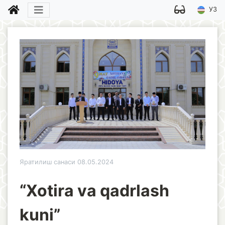
УЗ
Яратилиш санаси 08.05.2024
“Xotira va qadrlash
kuni”