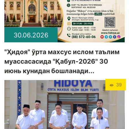
30.06.2026
"Ҳидоя" ўрта махсус ислом таълим
муассасасида "Қабул-2026" 30
июнь кунидан бошланади...
39