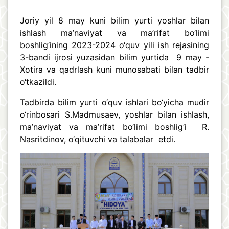
Joriy yil 8 may kuni bilim yurti yoshlar bilan
ishlash ma’naviyat va ma’rifat bo‘limi
boshlig‘ining 2023-2024 o‘quv yili ish rejasining
3-bandi ijrosi yuzasidan bilim yurtida 9 may -
Xotira va qadrlash kuni munosabati bilan tadbir
o‘tkazildi.
Tadbirda bilim yurti o‘quv ishlari bo‘yicha mudir
o‘rinbosari S.Madmusaev, yoshlar bilan ishlash,
ma’naviyat va ma’rifat bo‘limi boshlig‘i R.
Nasritdinov, o‘qituvchi va talabalar etdi.