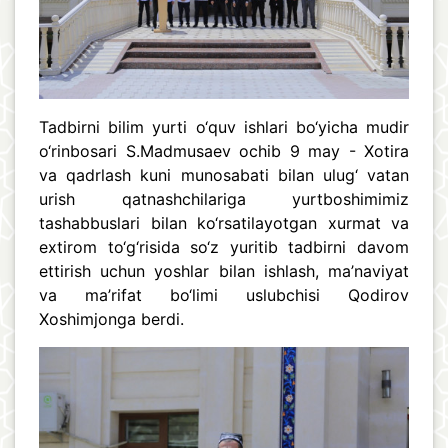
Tadbirni bilim yurti o‘quv ishlari bo‘yicha mudir
o‘rinbosari S.Madmusaev ochib 9 may - Xotira
va qadrlash kuni munosabati bilan ulug‘ vatan
urish qatnashchilariga yurtboshimimiz
tashabbuslari bilan ko‘rsatilayotgan xurmat va
extirom to‘g‘risida so‘z yuritib tadbirni davom
ettirish uchun yoshlar bilan ishlash, ma’naviyat
va ma’rifat bo‘limi uslubchisi Qodirov
Xoshimjonga berdi.