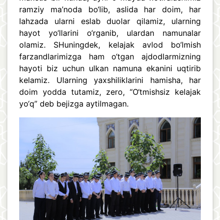
ramziy ma’noda bo‘lib, aslida har doim, har
lahzada ularni eslab duolar qilamiz, ularning
hayot yo‘llarini o‘rganib, ulardan namunalar
olamiz. SHuningdek, kelajak avlod bo‘lmish
farzandlarimizga ham o‘tgan ajdodlarmizning
hayoti biz uchun ulkan namuna ekanini uqtirib
kelamiz. Ularning yaxshiliklarini hamisha, har
doim yodda tutamiz, zero, “O‘tmishsiz kelajak
yo‘q” deb bejizga aytilmagan.