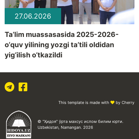
27.06.2026
Ta’lim muassasasida 2025-2026-
o‘quv yilining yozgi ta’tili oldidan
yig‘ilish o‘tkazildi
This template is made with
by Cherry
© "Ҳидоя" ўрта махсус ислом билим юрти.
Uzbekistan, Namangan. 2026