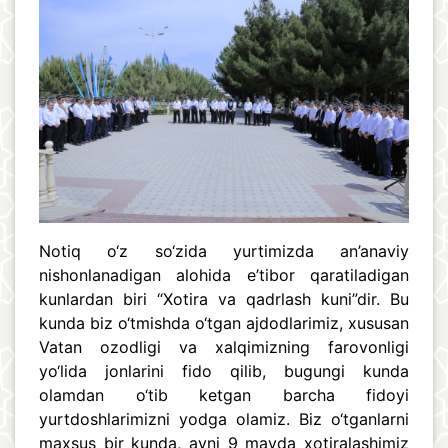
Notiq o‘z so‘zida yurtimizda an’anaviy
nishonlanadigan alohida e’tibor qaratiladigan
kunlardan biri “Xotira va qadrlash kuni”dir. Bu
kunda biz o‘tmishda o‘tgan ajdodlarimiz, xususan
Vatan ozodligi va xalqimizning farovonligi
yo‘lida jonlarini fido qilib, bugungi kunda
olamdan o‘tib ketgan barcha fidoyi
yurtdoshlarimizni yodga olamiz. Biz o‘tganlarni
maxsus bir kunda, ayni 9 mayda xotiralashimiz