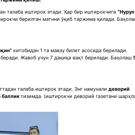
дан талаба иштирок этади. Ҳар бир иштирокчига
“Нурул
ирокчи берилган матнни ўқиб таржима қилади. Баҳол
яқин”
китобидан 1 та мавзу билет асосида берилади.
 беради. Жавоб учун 7 дақиқа вақт берилади. Баҳолаш
иттадан талаба иштирок этади. Энг намунали
деворий
5 баллик
тизимда. (иштирокчи деворий газетани шарҳл