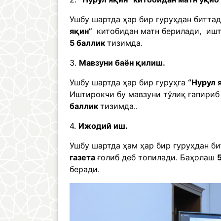
Ушбу шартда ҳар бир гуруҳдан битта
яқин”
китобидан матн берилади, ишт
5 баллик
тизимда.
3.
Мавзуни баён қилиш.
Ушбу шартда ҳар бир гуруҳга
“Нурул 
Иштирокчи бу мавзуни тўлиқ гапириб
баллик
тизимда..
4.
Ижодий иш.
Ушбу шартда ҳам ҳар бир гуруҳдан б
газета
ғолиб деб топилади. Баҳолаш
беради.