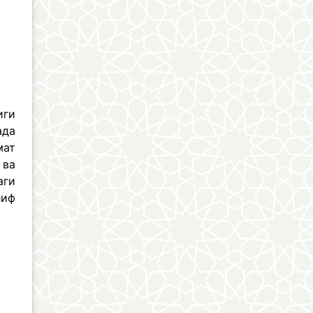
иги
ада
мат
 ва
аги
лиф