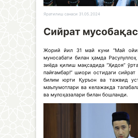
Яратилиш санаси 31.05.2024
Сийрат мусобақаси
Жорий йил 31 май куни “Май ойи 
муносабати билан ҳамда Расулуллоҳ
зиёда қилиш мақсадида “Ҳидоя” ўрт
пайғамбар!” шиори остидаги сийрат
билим юрти Қуръон ва тажвид ус
маълумотлари ва келажакда талабал
ва мулоҳазалари билан бошланди.