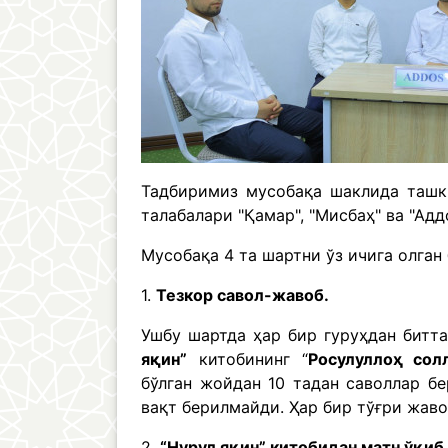
Тадбиримиз мусобақа шаклида ташки
талабалари "Қамар", "Мисбаҳ" ва "Ад
Мусобақа 4 та шартни ўз ичига олган 
1.
Тезкор савол-жавоб.
Ушбу шартда ҳар бир гуруҳдан битт
яқин”
китобининг “
Росулуллоҳ сол
бўлган жойдан 10 тадан саволлар б
вақт берилмайди. Ҳар бир тўғри жав
2.
“Нурул яқин” китобидан матн ўқи