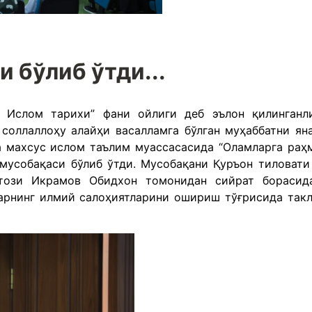
 бўлиб ўтди...
Ислом тарихи” фани ойлиги деб эълон қилинганл
 соллаллоҳу алайҳи васалламга бўлган муҳаббатни ян
а махсус ислом таълим муассасасида “Оламларга раҳ
 мусобақаси бўлиб ўтди. Мусобақани Қуръон тиловати
този Икрамов Обидхон томонидан сийрат борасид
арнинг илмий салоҳиятларини ошириш тўғрисида так