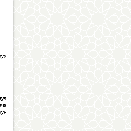
руҳ
рул
ача
чун