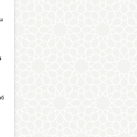
аш
5
аб