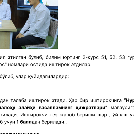
л этилган бўлиб, билим юртинг 2-курс 51, 52, 53 гу
дос" номлари остида иштирок этдилар.
бўлиб, улар қуйидагилардир:
адан талаба иштирок этади. Ҳар бир иштирокчига
“Hу
лалоҳу алайҳи васалламнинг ҳижратлари”
мавзусиг
ерилади. Иштирокчи тез жавоб бериши шарт, ўйлаш у
об учун
1 балл
дан берилади..
б таржима қилиш.