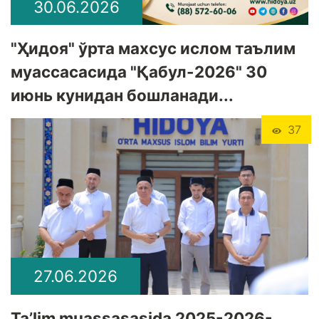
30.06.2026
"Ҳидоя" ўрта махсус ислом таълим
муассасасида "Қабул-2026" 30
июнь кунидан бошланади...
37
27.06.2026
Ta’lim muassasasida 2025-2026-