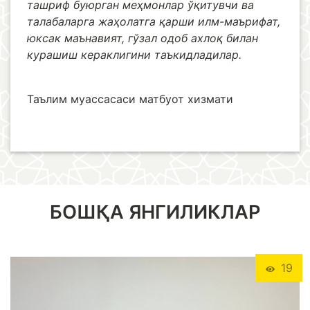
ташриф буюрган мeҳмонлар ўқитувчи ва
талабаларга жаҳолатга қарши илм-маърифат,
юксак маънавият, гўзал одоб ахлоқ билан
курашиш кераклигини таъкидладилар.
Таълим муассасаси матбуот хизмати
БОШҚА ЯНГИЛИКЛАР
19