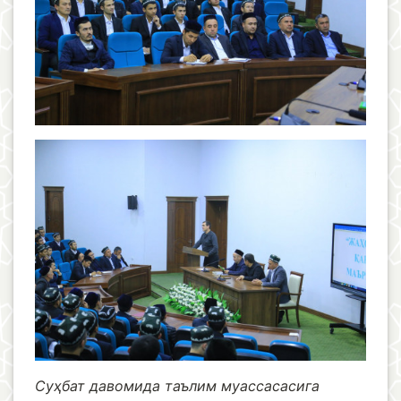
Суҳбат давомида таълим муассасасига