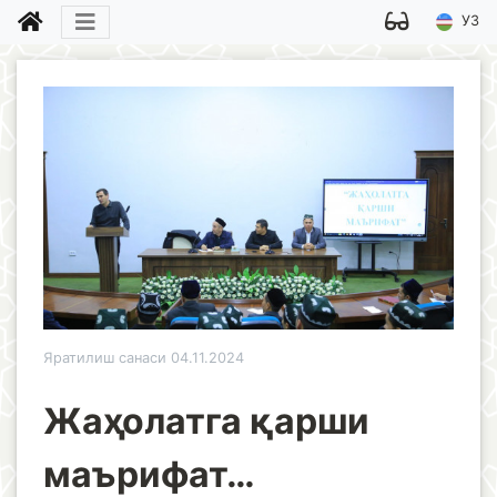
УЗ
Яратилиш санаси 04.11.2024
Жаҳолатга қарши
маърифат…