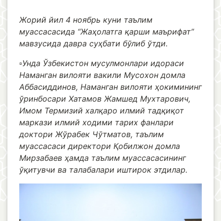
Жорий йил 4 ноябрь куни таълим
муассасасида “Жаҳолатга қарши маърифат”
мавзусида давра суҳбати бўлиб ўтди.
▫️Унда Ўзбекистон мусулмонлари идораси
Наманган вилояти вакили Мусохон домла
Аббасиддинов, Наманган вилояти ҳокимининг
ўринбосари Хатамов Жамшед Мухтарович,
Имом Термизий халқаро илмий тадқиқот
маркази илмий ходими тарих фанлари
доктори Жўрабек Чўтматов, таълим
муассасаси директори Қобилжон домла
Мирзабаев ҳамда таълим муассасасининг
ўқитувчи ва талабалари иштирок этдилар.