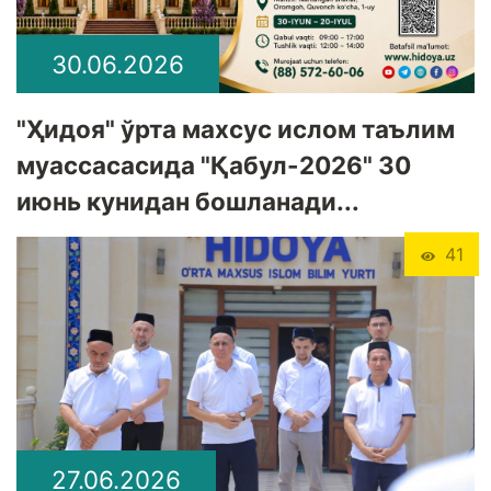
30.06.2026
"Ҳидоя" ўрта махсус ислом таълим
муассасасида "Қабул-2026" 30
июнь кунидан бошланади...
41
27.06.2026