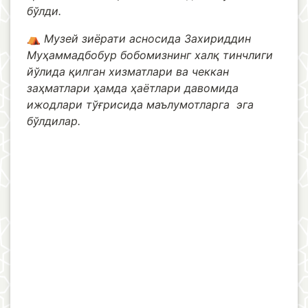
бўлди.
⛺️
Музей зиёрати асносида Захириддин
Муҳаммадбобур бобомизнинг халқ тинчлиги
йўлида қилган хизматлари ва чеккан
заҳматлари ҳамда ҳаётлари давомида
ижодлари тўғрисида маълумотларга эга
бўлдилар.