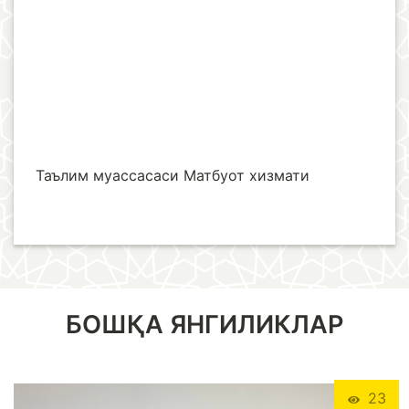
Таълим муассасаси Матбуот хизмати
БОШҚА ЯНГИЛИКЛАР
23