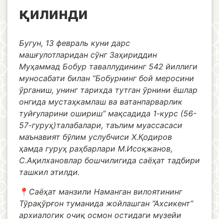
қилинди
Бугун, 13 февраль куни дарс
машғулотларидан сўнг Заҳириддин
Муҳаммад Бобур таваллудининг 542 йиллиги
муносабати билан “Бобурнинг бой меросини
ўрганиш, унинг тарихда тутган ўрнини ёшлар
онгида мустаҳкамлаш ва ватанпарварлик
туйғуларини ошириш” мақсадида 1-курс (56-
57-гуруҳ)талабалари, таълим муассасаси
маънавият бўлим услубчиси Х.Қодиров
ҳамда гуруҳ раҳбарлари М.Исоқжанов,
С.Ақилхановлар бошчилигида саёҳат тадбири
ташкил этилди.
📍
Саёҳат манзили Наманган вилоятининг
Тўрақўрғон туманида жойлашган “Ахсикент”
архиалогик очиқ осмон остидаги музейи