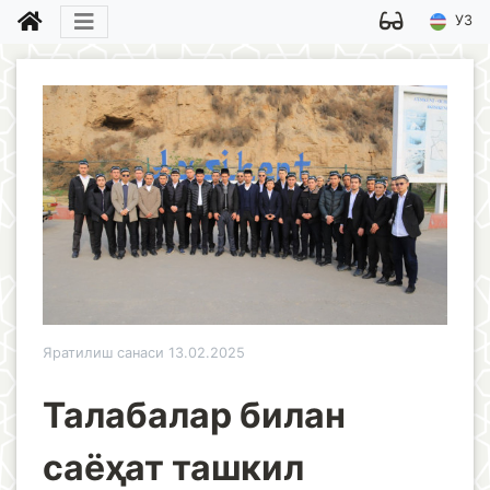
УЗ
Яратилиш санаси 13.02.2025
Талабалар билан
саёҳат ташкил