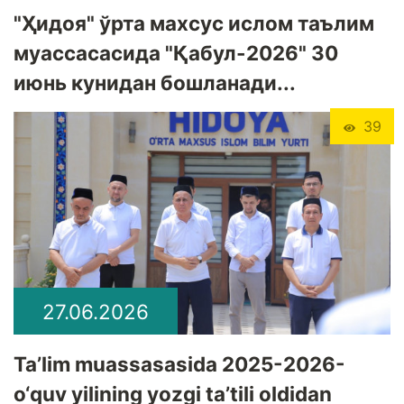
"Ҳидоя" ўрта махсус ислом таълим
муассасасида "Қабул-2026" 30
июнь кунидан бошланади...
39
27.06.2026
Ta’lim muassasasida 2025-2026-
o‘quv yilining yozgi ta’tili oldidan