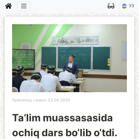
УЗ
Яратилиш санаси 23.04.2026
Ta’lim muassasasida
ochiq dars bo‘lib o‘tdi.