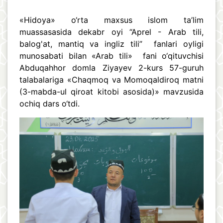
«Hidoya» o‘rta maxsus islom ta’lim
muassasasida dekabr oyi “Aprel - Arab tili,
balog'at, mantiq va ingliz tili” fanlari oyligi
munosabati bilan «Arab tili» fani o‘qituvchisi
Abduqahhor domla Ziyayev 2-kurs 57-guruh
talabalariga «Chaqmoq va Momoqaldiroq matni
(3-mabda-ul qiroat kitobi asosida)» mavzusida
ochiq dars o‘tdi.