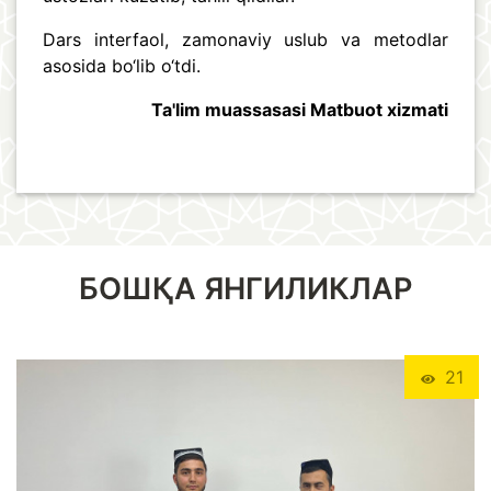
Dars interfaol, zamonaviy uslub va metodlar
asosida bo‘lib o‘tdi.
Ta'lim muassasasi Matbuot xizmati
БОШҚА ЯНГИЛИКЛАР
21