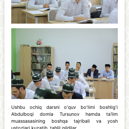
Ushbu ochiq darsni o'quv bo'limi boshlig'i
Abdulboqi domla Tursunov hamda ta’lim
muassasasining boshqa tajribali va yosh
ustozlari kuzatib, tahlil qildilar.