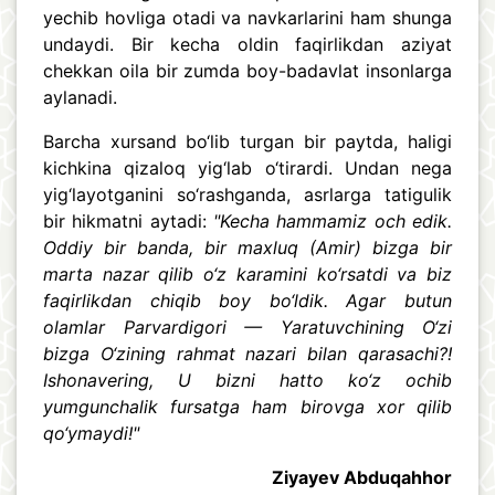
yechib hovliga otadi va navkarlarini ham shunga
undaydi. Bir kecha oldin faqirlikdan aziyat
chekkan oila bir zumda boy-badavlat insonlarga
aylanadi.
Barcha xursand bo‘lib turgan bir paytda, haligi
kichkina qizaloq yig‘lab o‘tirardi. Undan nega
yig‘layotganini so‘rashganda, asrlarga tatigulik
bir hikmatni aytadi:
"Kecha hammamiz och edik.
Oddiy bir banda, bir maxluq (Amir) bizga bir
marta nazar qilib o‘z karamini ko‘rsatdi va biz
faqirlikdan chiqib boy bo‘ldik. Agar butun
olamlar Parvardigori — Yaratuvchining O‘zi
bizga O‘zining rahmat nazari bilan qarasachi?!
Ishonavering, U bizni hatto ko‘z ochib
yumgunchalik fursatga ham birovga xor qilib
qo‘ymaydi!"
Ziyayev Abduqahhor