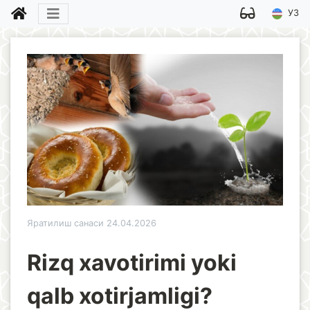
УЗ
Яратилиш санаси 24.04.2026
Rizq xavotirimi yoki
qalb xotirjamligi?