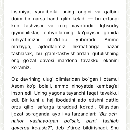
Insoniyat yaralibdiki, uning ongini va qalbini
doim bir narsa band qilib keladi — bu ertangi
kun tashvishi va rizq xavotiridir. Iqtisodiy
qiyinchiliklar, ehtiyojlarning ko‘payishi gohida
ruhiyatimizni cho‘ktirib yuboradi. Ammo
moziyga, ajdodlarimiz hikmatlariga nazar
tashlasak, bu g‘am-tashvishlardan qutulishning
eng go‘zal davosi mardona tavakkul ekanini
ko‘ramiz.
O‘z davrining ulug‘ olimlaridan bo‘lgan Hotamul
Asom ko‘p bolali, ammo nihoyatda kambag‘al
inson edi. Uning yagona tayanchi faqat tavakkul
edi. Bir kuni u haj ibodatini ado etishni qattiq
orzu qilib, safarga taraddud ko‘radi. Oilasidan
ijozat so‘raganda, ayoli va farzandlari:
"Biz och-
nahor yashayotgan bo‘lsak, bizni tashlab
qayerga ketasiz?"
, deb e'tiroz bildirishadi. Shu