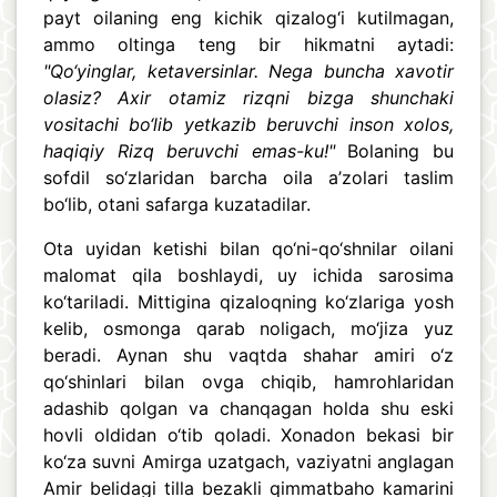
payt oilaning eng kichik qizalog‘i kutilmagan,
ammo oltinga teng bir hikmatni aytadi:
"Qo‘yinglar, ketaversinlar. Nega buncha xavotir
olasiz? Axir otamiz rizqni bizga shunchaki
vositachi bo‘lib yetkazib beruvchi inson xolos,
haqiqiy Rizq beruvchi emas-ku!"
Bolaning bu
sofdil so‘zlaridan barcha oila a’zolari taslim
bo‘lib, otani safarga kuzatadilar.
Ota uyidan ketishi bilan qo‘ni-qo‘shnilar oilani
malomat qila boshlaydi, uy ichida sarosima
ko‘tariladi. Mittigina qizaloqning ko‘zlariga yosh
kelib, osmonga qarab noligach, mo‘jiza yuz
beradi. Aynan shu vaqtda shahar amiri o‘z
qo‘shinlari bilan ovga chiqib, hamrohlaridan
adashib qolgan va chanqagan holda shu eski
hovli oldidan o‘tib qoladi. Xonadon bekasi bir
ko‘za suvni Amirga uzatgach, vaziyatni anglagan
Amir belidagi tilla bezakli qimmatbaho kamarini