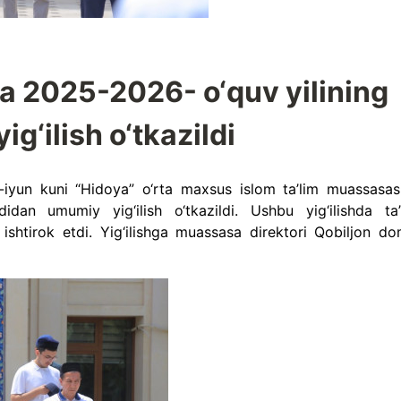
a 2025-2026- o‘quv yilining
yig‘ilish o‘tkazildi
-iyun kuni “Hidoya” o‘rta maxsus islom ta’lim muassasas
didan umumiy yig‘ilish o‘tkazildi. Ushbu yig‘ilishda ta’
 ishtirok etdi. Yig‘ilishga muassasa direktori Qobiljon do