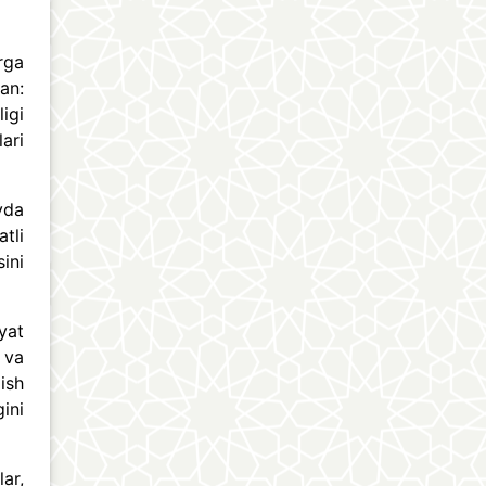
rga
an:
igi
lari
yda
tli
sini
yat
 va
ish
gini
ar,