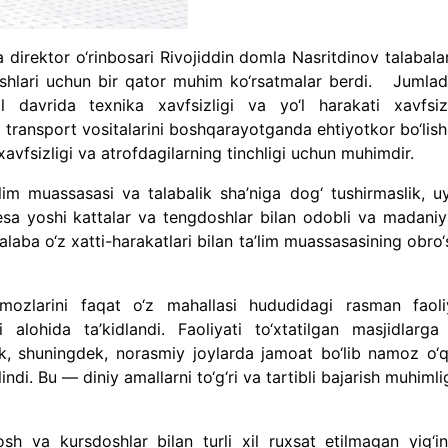
a direktor o‘rinbosari Rivojiddin domla Nasritdinov talabala
azishlari uchun bir qator muhim ko‘rsatmalar berdi. Jumlad
til davrida texnika xavfsizligi va yo‘l harakati xavfsizl
sa transport vositalarini boshqarayotganda ehtiyotkor bo‘lish
 xavfsizligi va atrofdagilarning tinchligi uchun muhimdir.
lim muassasasi va talabalik sha’niga dog‘ tushirmaslik, u
 esa yoshi kattalar va tengdoshlar bilan odobli va madaniya
alaba o‘z xatti-harakatlari bilan ta’lim muassasasining obro‘
mozlarini faqat o‘z mahallasi hududidagi rasman faoli
 alohida ta’kidlandi. Faoliyati to‘xtatilgan masjidlarga
, shuningdek, norasmiy joylarda jamoat bo‘lib namoz o‘q
ndi. Bu — diniy amallarni to‘g‘ri va tartibli bajarish muhimli
osh va kursdoshlar bilan turli xil ruxsat etilmagan yig‘inl