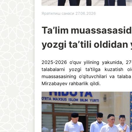
Яратилиш санаси 27.06.2026
Ta’lim muassasasid
yozgi ta’tili oldidan 
2025-2026 o‘quv yilining yakunida, 27
talabalarni yozgi ta’tilga kuzatish ol
muassasasining o‘qituvchilari va talaba
Mirzabayev rahbarlik qildi.