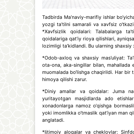
Tadbirda Ma’naviy-marifiy ishlar bo‘yich
yozgi ta’tilni samarali va xavfsiz o‘tk
*Xavfsizlik qoidalari: Talabalarga ta’
qoidalariga qat’iy rioya qilishlari, ayniq
lozimligi ta’kidlandi. Bu ularning shaxsiy
*Odob-axloq va shaxsiy mas’uliyat: Ta’
ota-ona, aka-singillar bilan, mahallada
muomalada bo‘lishga chaqirildi. Har bir t
himoya qilishi zarur.
*Diniy amallar va qoidalar: Juma na
yuritayotgan masjidlarda ado etishlari
xonadonlarga namoz o‘qishga bormaslik
yoki imomlikka o‘tmaslik qat’iyan man qili
anglatadi.
*Ijtimoiy aloqalar va cheklovlar: Sinfd