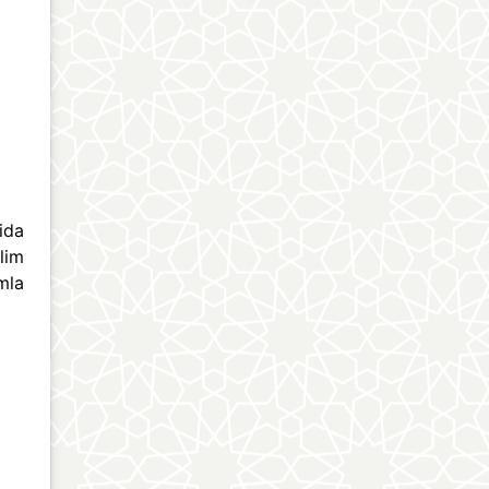
ida
lim
mla