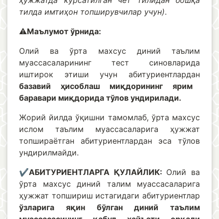
ҳужжатда кўрсатилган чет тилидан бошқа
тилда имтиҳон топширувчилар учун)
.
⚠️
Маълумот ўрнида:
Олий ва ўрта махсус диний таълим
муассасаларининг тест синовларида
иштирок этиши учун абитуриентлардан
базавий ҳисоблаш миқдорининг ярим
баравари миқдорида тўлов ундирилади.
Жорий йилда ўқишни тамомлаб, ўрта махсус
ислом таълим муассасаларига ҳужжат
топшираётган абитуриентлардан эса тўлов
ундирилмайди.
✔️
АБИТУРИЕНТЛАРГА ҚУЛАЙЛИК:
Олий ва
ўрта махсус диний талим муассасаларига
ҳужжат топшириш истагидаги абитуриентлар
ўзларига яқин бўлган диний таълим