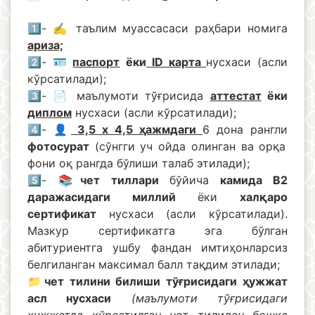
1️⃣- ✍️ таълим муассасаси раҳбари номига
ариза;
2️⃣- 🪪
паспорт
ёки
ID карта
нусхаси (асли
кўрсатилади);
3️⃣- 📄 маълумоти тўғрисида
аттестат
ёки
диплом
нусхаси (асли кўрсатилади);
4️⃣- 👤
3,5 х 4,5 ҳажмдаги
6 дона рангли
фотосурат
(сўнгги уч ойда олинган ва орқа
фони оқ рангда бўлиши талаб этилади);
5️⃣- 📚
чет тиллари
бўйича
камида B2
даражасидаги миллий
ёки
халқаро
сертификат
нусхаси (асли кўрсатилади).
Мазкур
сертификатга
эга бўлган
абитуриентга ушбу фандан имтиҳонларсиз
белгиланган максимал балл тақдим этилади;
📁чет тилини билиши тўғрисидаги ҳужжат
асл нусхаси
(маълумоти тўғрисидаги