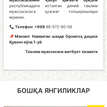
муассасасининг қабул ҳайъати орқали
республикадаги исталган диний таълим
муассасасига ҳужжат топширишлари
мумкин.
📞 Телефон: +998
88-572-60-06
📌Манзил:
Наманган шаҳар Оромгоҳ даҳаси
Қувонч кўча 1-уй
Таълим муассасаси матбуот хизмати
БОШҚА ЯНГИЛИКЛАР