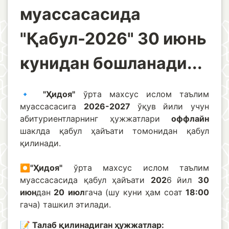
муассасасида
"Қабул-2026" 30 июнь
кунидан бошланади...
🔹
"Ҳидоя"
ўрта махсус ислом таълим
муассасасига
2026-2027
ўқув йили учун
абитуриентларнинг ҳужжатлари
оффлайн
шаклда қабул ҳайъати томонидан қабул
қилинади.
⏺
"Ҳидоя"
ўрта махсус ислом таълим
муассасасида қабул ҳайъати
202
6
йил
30
июн
дан
20
июл
гача (шу куни ҳам соат
18:00
гача) ташкил этилади.
📝 Талаб қилинадиган ҳужжатлар: