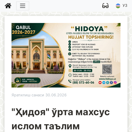
УЗ
Яратилиш санаси 30.06.2026
"Ҳидоя" ўрта махсус
ислом таълим