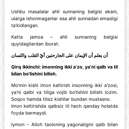
Ushbu masalalar ahli sunnaning belgisi ekani,
ularga ishonmaganlar esa ahli sunnadan emasligi
ta’kidlangan.
Katta jamoa – ahli sunnaning belgisi
quyidagilardan iborat:
أن يعلم أن الإيمان على الجارحتين أيْ القلب واللسان
Qirq ikkinchi: imonning ikki a’zo, ya’ni qalb va til
bilan bo‘lishini bilish.
Mo‘min kishi imon keltirish insonning ikki a’zosi,
ya’ni qalbi va tiliga vojib bo‘lishini bilishi lozim.
Soqov hamda tilsiz kishilar bundan mustasno.
Imon keltirishda qalbsiz til hech qanday holatda
foyda bermaydi.
Iymon – Alloh taoloning yagonaligini qalb bilan