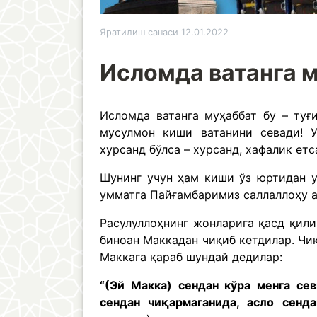
Яратилиш санаси 12.01.2022
Исломда ватанга м
Исломда ватанга муҳаббат бу – туғ
мусулмон киши ватанини севади! У
хурсанд бўлса – хурсанд, хафалик етс
Шунинг учун ҳам киши ўз юртидан у
умматга Пайғамбаримиз саллаллоҳу 
Расулуллоҳнинг жонларига қасд қил
биноан Маккадан чиқиб кетдилар. Чиқ
Маккага қараб шундай дедилар:
“(Эй Макка) сендан кўра менга се
сендан чиқармаганида, асло се