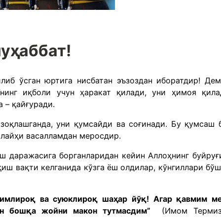
уҳаббат!
илиб ўсган юртига нисбатан эъзоздан иборатдир! Дем
нинг иқболи учун ҳаракат қилади, уни ҳимоя қила
а – қайғуради.
зоқлашганда, уни қумсайди ва соғинади. Бу қумсаш 
алайҳи васалламдан меросдир.
иш даражасига борганларидан кейин Аллоҳнинг буйруғ
иш вақти келганида кўзга ёш олдилар, кўнгиллари бўш
вимлироқ ва суюклироқ шаҳар йўқ! Агар қавмим м
ндан бошқа жойни макон тутмасдим”
(Имом Терми