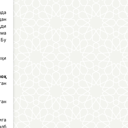
нда
дан
ҳди
има
 Бу
йҳи
лоҳ
ган
ган
ига
алб