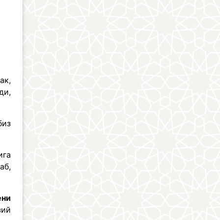
ак,
ди,
биз
ига
аб,
ени
зий