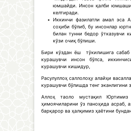
юмшайди. Инсон қалби юмшаши 
келтиради.
Иккинчи фазилатли амал эса А
соҳиби бўлиб, бу инсонлар юртн
билан тунни бедор ўтказувчи 
кўзи очиқ бўлиши.
Бири кўздан ёш тўкилишига сабаб 
курашувчи инсон бўлса, иккинчи
курашувчи кишидур,
Расулуллоҳ саллолоҳу алайҳи васалл
курашувчи бўлишда тенг эканлигини 
Аллоҳ таоло мустақил Юртимиз с
ҳимоячиларини ўз паноҳида асраб, 
барқарор ва ҳалқимиз ҳаётини бунда