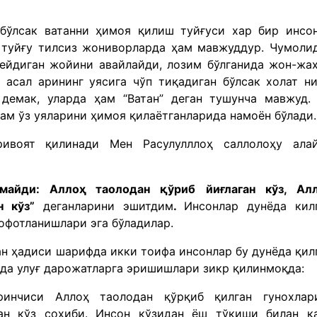
 бўлсак ватанни ҳимоя қилиш туйғуси хар бир инсо
 туйғу тилсиз жониворларда ҳам мавжуддур. Чумоли
ш ейдиган жойини авайлайди, лозим бўлганида жон-жа
 асал арининг уясига чўп тиқадиган бўлсак холат н
емак, уларда ҳам “Ватан” деган тушунча мавжуд.
ам ўз уяларини ҳимоя қилаётганларида намоён бўлади.
ривоят қилинади Мен Расулулллоҳ саллолоҳу ала
майди: Аллоҳ таолодан қўриб йиғлаган кўз, Ал
ан кўз”
деганларини эшитдим
.
Инсонлар дунёда кил
офотланишлари эга бўладилар.
н ҳадиси шарифда икки тоифа инсонлар бу дунёда қил
ида улуғ дарожатларга эришишлари зикр қилинмоқда:
ринчиси Аллоҳ таолодан қўрқиб қилган гунохлар
ган кўз соҳиби. Инсон кўзидан ёш тўкиши билан қ