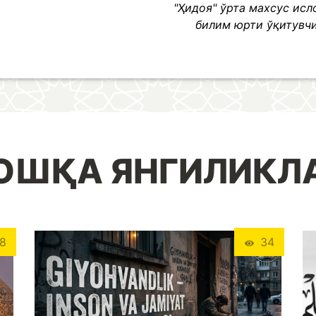
"Ҳидоя" ўрта махсус ис
билим юрти ўқитувч
ОШҚА ЯНГИЛИКЛ
8
34