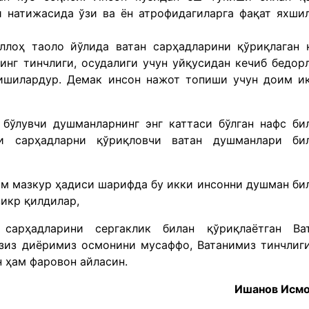
натижасида ўзи ва ён атрофидагиларга фақат яхши
ллоҳ таоло йўлида ватан сарҳадларини қўриқлаган 
инг тинчлиги, осудалиги учун уйқусидан кечиб бедор
кишилардур. Демак инсон нажот топиши учун доим и
бўлувчи душманларнинг энг каттаси бўлган нафс би
си сарҳадларни қўриқловчи ватан душманлари би
ам мазкур ҳадиси шарифда бу икки инсонни душман би
зикр қилдилар,
арҳадларини сергаклик билан қўриқлаётган Ва
азиз диёримиз осмонини мусаффо, Ватанимиз тинчлиг
н ҳам фаровон айласин.
Ишанов Исм