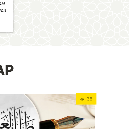
лом
иси
АР
36