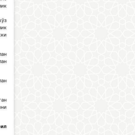
лик
кўз
лик
кки
лан
лан
лан
тан
ини
оил