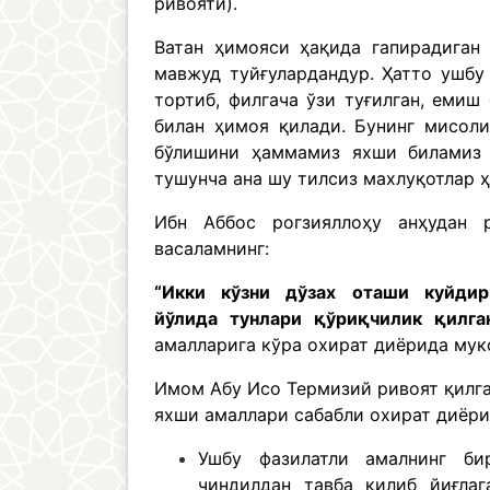
ривояти).
Ватан ҳимояси ҳақида гапирадиган
мавжуд туйғулардандур. Ҳатто ушбу
тортиб, филгача ўзи туғилган, еми
билан ҳимоя қилади. Бунинг мисоли
бўлишини ҳаммамиз яхши биламиз д
тушунча ана шу тилсиз махлуқотлар ҳ
Ибн Аббос рогзияллоҳу анҳудан 
васаламнинг:
“Икки кўзни дўзах оташи куйдир
йўлида тунлари қўриқчилик қилг
амалларига кўра охират диёрида мук
Имом Абу Исо Термизий ривоят қилга
яхши амаллари сабабли охират диёр
Ушбу фазилатли амалнинг би
чиндилдан тавба қилиб йиғла