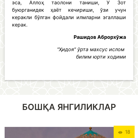
эса, Аллоҳ таолони таниши, У Зот
буюрганидек ҳаёт кечириши, ўзи учун
керакли бўлган фойдали илмларни эгаллаши
керак.
Рашидов Аброрхўжа
"Ҳидоя" ўрта махсус ислом
билим юрти ходими
БОШҚА ЯНГИЛИКЛАР
18