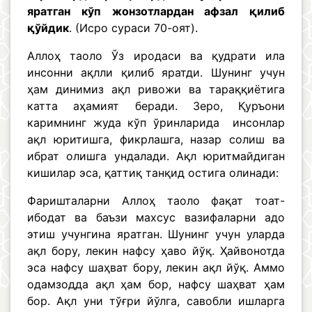
яратган кўп жонзотлардан афзал қилиб
қўйдик
. (Исро сураси 70-оят).
Аллоҳ таоло Ўз иродаси ва қудрати ила
инсонни ақлли қилиб яратди. Шунинг учун
ҳам динимиз ақл ривожи ва тараққиётига
катта аҳамият беради. Зеро, Қуръони
каримнинг жуда кўп ўринларида инсонлар
ақл юритишга, фикрлашга, назар солиш ва
ибрат олишга ундалади. Ақл юритмайдиган
кишилар эса, қаттиқ танқид остига олинади:
Фаришталарни Аллоҳ таоло фақат тоат-
ибодат ва баъзи махсус вазифаларни адо
этиш учунгина яратган. Шунинг учун уларда
ақл бору, лекин нафсу ҳаво йўқ. Ҳайвонотда
эса нафсу шаҳват бору, лекин ақл йўқ. Аммо
одамзодда ақл ҳам бор, нафсу шаҳват ҳам
бор. Ақл уни тўғри йўлга, савобли ишларга