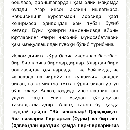
бошласа, фаришталардан ҳам олий мақомда
бўлади. Агар инсон ақлини ишлатмаса,
Роббисининг кўрсатмаси асосида ҳаёт
кечирмаса, ҳайвондан ҳам тубан бўлиб
кетади. Буни ҳозирги замонимизда айрим
юртларнинг ғайри инсоний муносабатларни
ҳам маъқуллашидан гувоҳи бўлиб турибмиз.
Ислом динига кўра барча инсонлар баробар,
бир-бирларига биродардирлар. Улардан бири
бошқасидан ҳеч нарсада – на бойликда, на
мансабда, на чиройи, на хушбичим гавдаси
билан, на жамиятда тутган ўрни билан устун
бўла олади. Аллоҳ наздида инсонларнинг энг
улуғи фақат Унинг ўзидан қўрқадиган
тақводорларидир. Аллоҳ таоло бу ҳақда
шундай дейди:
“Эй, инсонлар! Дарҳақиқат,
Биз сизларни бир эркак (Одам) ва бир аёл
(Ҳавво)дан яратдик ҳамда бир-бирларингиз