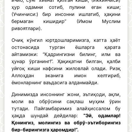
ичиб, сўнг хиёнат қилган киши; (Иккинчиси)
ҳур одамни сотиб, пулини еган киши;
(Учинчиси:) бир инсонни ишлатиб, ҳақини
бермаган кишидир” (Имом Муслим
ривоятлари).
Очиқ кўнгил юртдошларимизга, катта ҳаёт
остонасида турган ёшларга қарата
айтамизки: “Қадрингизни билинг, илм ва
ҳунар ўрганинг!”. Ҳақиқатни билган, қалби
уйғоқ киши нафсини жиловлай олади. Ризқ
Аллоҳдан эканига имон келтириб,
ёмонларнинг ваъдасига алданмайди.
Динимизда инсоннинг жони, эътиқоди, ақли,
моли ва обрўсини сақлаш муҳим ўрин
тутади. Пайғамбаримиз алайҳиссалом бу
ҳақда шундай дейдилар:
“Эй, одамлар!
Қонингиз, молингиз ва обрў-эътиборингиз
бир-бирингизга ҳаромдир!”.