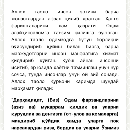
Аллоҳ таоло инсон зотини барча
жонзотлардан афзал қилиб яратган. Ҳатто
фаришталарини ҳам ҳазрати Одам
алайҳиссаломга таъзим қилишга буюрган.
Аллоҳ таоло одамзодга бутун борлиқни
бўйсундириб қўйиш билан бирга, барча
мавжудотларни инсон манфаатига хизмат
қилдириб қўйган. Қуёш айнан инсонни
иситиб, ер юзида ҳаётни таъминлаш учун нур
сочса, тунда инсонлар учун ой зиё сочади.
Аллоҳ таоло Қуръони каримда шундай
марҳамат қилади:
“Дарҳақиқат, (Биз) Одам фарзандларини
(азиз ва) мукаррам қилдик ва уларни
қуруқлик ва денгизга (от-улов ва кемаларга)
миндириб қўйдик ҳамда уларга пок
нарсалардан ризқ бердик ва уларни Ўзимиз