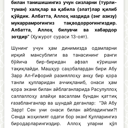
билан танишишингиз учун сизларни (турли-
туман) халқлар ва қабила (элат)лар қилиб
қўйдик. Албатта, Аллоҳ наздида (энг азизу)
мукаррамроғингиз тақводорроғингиздир.
Албатта, Аллоҳ билувчи ва хабардор
зотдир”
(Ҳужурот сураси 13-оят).
Шунинг учун ҳам динимизда одамларни
ирқий мансублиги ва танасининг ранги
бўйича бир-биридан афзал кўришни
тақиқлайди. Машҳур саҳобалардан бири Абу
Зарр Ал-Ғифорий разияллоҳу анҳу бир қора
танли қулларидан аччиқланиб, онаси ҳам
қора экани билан айблаганларида Расулуллоҳ
саллаллоҳу алайҳи васаллам бундан қаттиқ
ғазабланганлар ва шундай деганлар: “Эй Абу
Зарр! Сен уни онаси билан айбладингми?!
Сенда жоҳилият одати бор экан! Қулларингиз
биродарларингиздир. Аллоҳ уларни қўл