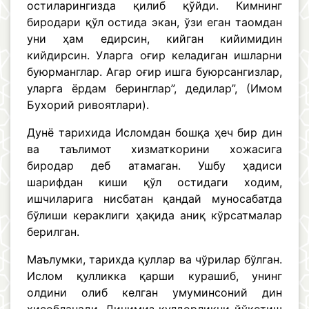
остиларингизда қилиб қўйди. Кимнинг
биродари қўл остида экан, ўзи еган таомдан
уни ҳам едирсин, кийган кийимидин
кийдирсин. Уларга оғир келадиган ишларни
буюрманглар. Агар оғир ишга буюрсангизлар,
уларга ёрдам беринглар”, дедилар”, (Имом
Бухорий ривоятлари).
Дунё тарихида Исломдан бошқа ҳеч бир дин
ва таълимот хизматкорини хожасига
биродар деб атамаган. Ушбу ҳадиси
шарифдан киши қўл остидаги ходим,
ишчиларига нисбатан қандай муносабатда
бўлиши кераклиги ҳақида аниқ кўрсатмалар
берилган.
Маълумки, тарихда қуллар ва чўрилар бўлган.
Ислом қулликка қарши курашиб, унинг
олдини олиб келган умуминсоний дин