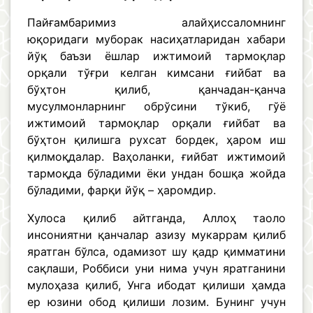
Пайғамбаримиз алайҳиссаломнинг
юқоридаги муборак насиҳатларидан хабари
йўқ баъзи ёшлар ижтимоий тармоқлар
орқали тўғри келган кимсани ғийбат ва
бўҳтон қилиб, қанчадан-қанча
мусулмонларнинг обрўсини тўкиб, гўё
ижтимоий тармоқлар орқали ғийбат ва
бўҳтон қилишга рухсат бордек, ҳаром иш
қилмоқдалар. Ваҳоланки, ғийбат ижтимоий
тармоқда бўладими ёки ундан бошқа жойда
бўладими, фарқи йўқ – ҳаромдир.
Хулоса қилиб айтганда, Аллоҳ таоло
инсониятни қанчалар азизу мукаррам қилиб
яратган бўлса, одамизот шу қадр қимматини
сақлаши, Роббиси уни нима учун яратганини
мулоҳаза қилиб, Унга ибодат қилиши ҳамда
ер юзини обод қилиши лозим. Бунинг учун