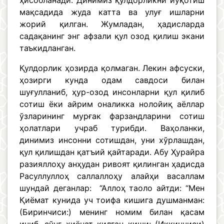
ҳисобланади. Динимиз қулдорликни йўқотиш
мақсадида жуда катта ва улуғ ишларни
жорий қилган. Жумладан, ҳадисларда
садақанинг энг афзали қул озод қилиш экани
таъкидланган.
Қулдорлик ҳозирда қолмаган. Лекин афсуски,
ҳозирги кунда одам савдоси билан
шуғулланиб, ҳур-озод инсонларни қул қилиб
сотиш ёки айрим оналикка нолойиқ аёллар
ўзларининг мурғак фарзандларини сотиш
ҳолатлари учраб турибди. Ваҳоланки,
динимиз инсонни сотишдан, уни хўрлашдан,
қул қилишдан қатъий қайтаради. Абу Ҳурайра
разияллоҳу анҳудан ривоят қилинган ҳадисда
Расуллуллоҳ саллаллоҳу алайҳи васаллам
шундай деганлар: “Аллоҳ таоло айтди: “Мен
Қиёмат кунида уч тоифа кишига душманман:
(Биринчиси:) менинг номим билан қасам