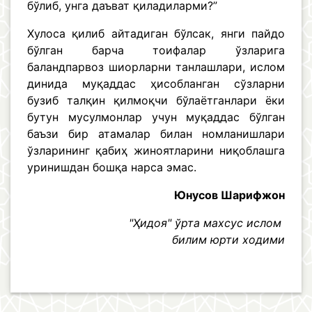
бўлиб, унга даъват қиладиларми?”
Хулоса қилиб айтадиган бўлсак, янги пайдо
бўлган барча тоифалар ўзларига
баландпарвоз шиорларни танлашлари, ислом
динида муқаддас ҳисобланган сўзларни
бузиб талқин қилмоқчи бўлаётганлари ёки
бутун мусулмонлар учун муқаддас бўлган
баъзи бир атамалар билан номланишлари
ўзларининг қабиҳ жиноятларини ниқоблашга
уринишдан бошқа нарса эмас.
Юнусов Шарифжон
"Ҳидоя" ўрта махсус ислом
билим юрти ходими