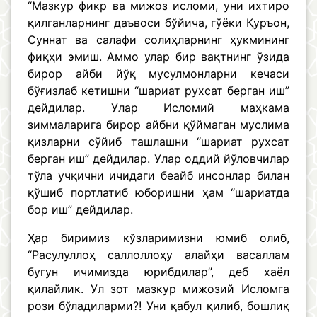
“Мазкур фикр ва мижоз исломи, уни ихтиро
қилганларнинг даъвоси бўйича, гўёки Қуръон,
Суннат ва салафи солиҳларнинг ҳукмининг
фиқҳи эмиш. Аммо улар бир вақтнинг ўзида
бирор айби йўқ мусулмонларни кечаси
бўғизлаб кетишни “шариат рухсат берган иш”
дейдилар. Улар Исломий маҳкама
зиммаларига бирор айбни қўймаган муслима
қизларни сўйиб ташлашни “шариат рухсат
берган иш” дейдилар. Улар оддий йўловчилар
тўла учқични ичидаги беайб инсонлар билан
қўшиб портлатиб юборишни ҳам “шариатда
бор иш” дейдилар.
Ҳар биримиз кўзларимизни юмиб олиб,
“Расулуллоҳ саллоллоҳу алайҳи васаллам
бугун ичимизда юрибдилар”, деб хаёл
қилайлик. Ул зот мазкур мижозий Исломга
рози бўладиларми?! Уни қабул қилиб, бошлиқ