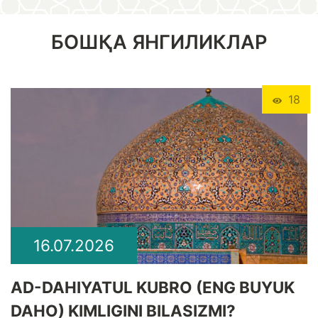
БОШҚА ЯНГИЛИКЛАР
18
16.07.2026
​AD-DAHIYATUL KUBRO (ENG BUYUK
DAHO) KIMLIGINI BILASIZMI?