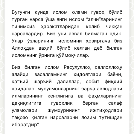
Бугунги кунда ислом олами гувоҳ бўлиб
турган нарса ўша янги ислом “элчи”ларининг
тинимсиз ҳаракатларидан келиб чиққан
нарсалардир. Биз уни аввал билмаган эдик.
Улар ўзларининг исломини ҳозиргача биз
Аллоҳдан ваҳий бўлиб келган деб билган
исломнинг ўрнига қўймоқчилар.
Биз билган ислом Расулуллоҳ саллоллоҳу
алайҳи васалламнинг ҳидоятлари баёни,
қатъий шаръий далиллар, собит фиқҳий
қоидалар, мусулмонларнинг барча авлодлари
илмларининг кенглигига ва фаҳмларининг
дақиқлигига гувоҳлик берган салаф
уламолари жумҳурининг ижтиҳодлари
тақозо қилган нарсаларни лозим тутишдан
иборатдир”.